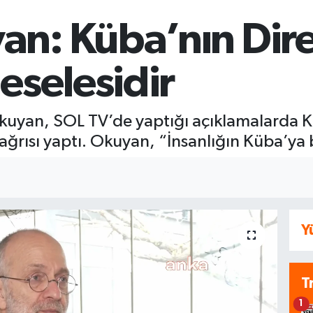
n: Küba’nın Dire
eselesidir
kuyan, SOL TV’de yaptığı açıklamalarda 
ağrısı yaptı. Okuyan, “İnsanlığın Küba’ya 
Y
T
1