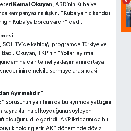
6
reteri
Kemal Okuyan
, ABD’nin Küba’ya
imza kampanyasına ilişkin, “Küba yalnız kendisi
sanlığın Küba’ya borcu vardır” dedi.
rmesi
 SOL TV’de katıldığı programda Türkiye ve
ıtladı. Okuyan, TKP’nin “Yolları ayırma
 gündemine dair temel yaklaşımlarını ortaya
ık nedeninin emek ile sermaye arasındaki
dan Ayırmalıdır”
” sorusunun yanıtının da bu ayrımda yattığını
tüm kaynaklarına el koyduğunu söyleyen
fı olduğunu dile getirdi. AKP iktidarını da bu
büyük holdinglerin AKP döneminde döviz