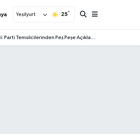
°
25
nya
Yeşilyurt
arti Temsilcilerinden Peş Peşe Açıklamalar