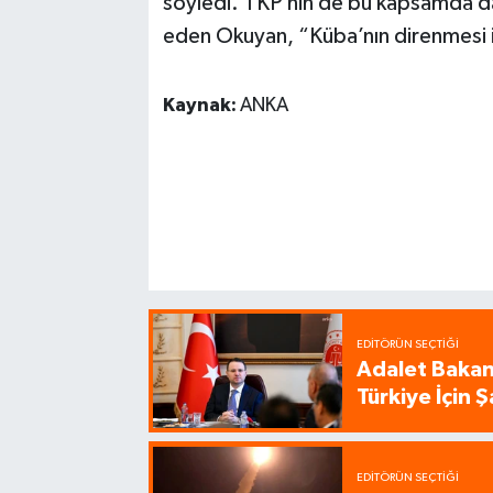
söyledi. TKP’nin de bu kapsamda d
eden Okuyan, “Küba’nın direnmesi i
Kaynak:
ANKA
EDITÖRÜN SEÇTIĞI
Adalet Bakanı
Türkiye İçin
EDITÖRÜN SEÇTIĞI