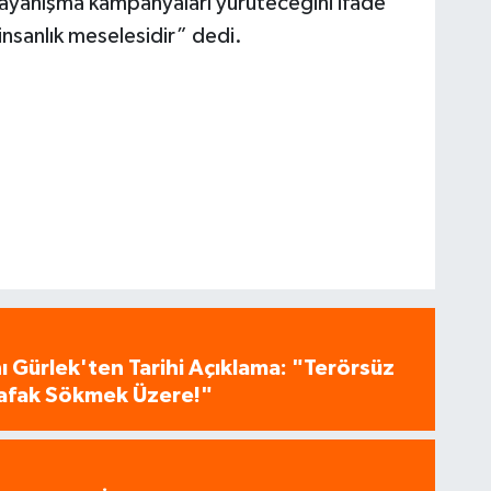
ayanışma kampanyaları yürüteceğini ifade
nsanlık meselesidir” dedi.
 Gürlek'ten Tarihi Açıklama: "Terörsüz
 Şafak Sökmek Üzere!"