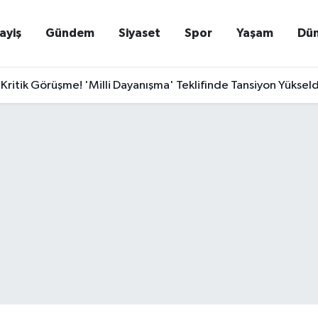
ayiş
Gündem
Siyaset
Spor
Yaşam
Dü
Kritik Görüşme! 'Milli Dayanışma' Teklifinde Tansiyon Yükseldi: P