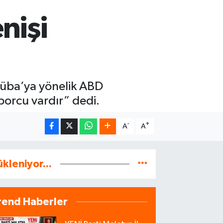
nişi
Küba’ya yönelik ABD
borcu vardır” dedi.
-
+
A
A
ükleniyor...
rend Haberler