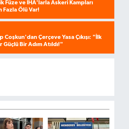
tik Füze ve İHA'larla Askeri Kampları
 Fazla Ölü Var!
p Coşkun'dan Çerçeve Yasa Çıkışı: "İlk
 Güçlü Bir Adım Atıldı!"