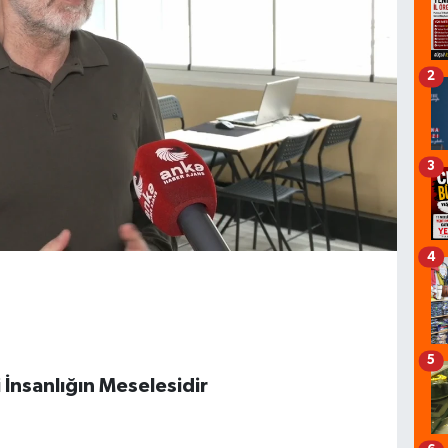
2
3
4
5
 İnsanlığın Meselesidir