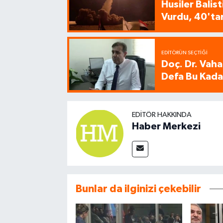
Husiler Balis
Vurdu, 40'tan
EDITÖRÜN SEÇTIĞI
Doç. Dr. Vaha
Defa Bu Kadar
EDITÖR HAKKINDA
Haber Merkezi
Bunlar da ilginizi çekebilir