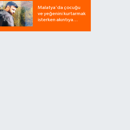
Milyonluk Tuzağı Polis
Malatya'da çocuğu
Bozdu!
ve yeğenini kurtarmak
isterken akıntıya
kapılan bir kişi
yaşamını yitirdi