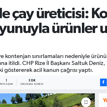
 çay üreticisi: K
yunuyla ürünler 
e kontenjan sınırlamaları nedeniyle ürün
na itildi. CHP Rize İl Başkanı Saltuk Deniz, 
i göstererek acil kanun çağrısı yaptı.
1
3 DK
PAYLAŞIM
OKUNMA SÜRESI
Y