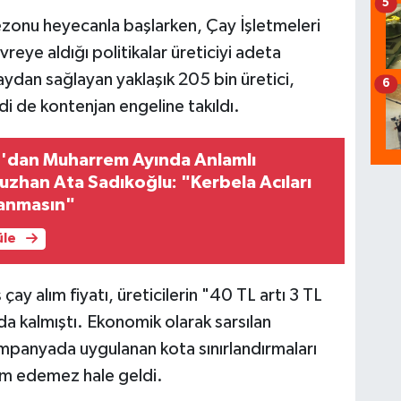
5
zonu heyecanla başlarken, Çay İşletmeleri
ye aldığı politikalar üreticiyi adeta
ydan sağlayan yaklaşık 205 bin üretici,
6
di de kontenjan engeline takıldı.
'dan Muharrem Ayında Anlamlı
zhan Ata Sadıkoğlu: "Kerbela Acıları
şanmasın"
üle
 çay alım fiyatı, üreticilerin "40 TL artı 3 TL
da kalmıştı. Ekonomik olarak sarsılan
ampanyada uygulanan kota sınırlandırmaları
im edemez hale geldi.