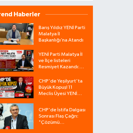
rend Haberler
Barış Yıldız YENİ Parti
Malatya İl
Başkanlığı’na Atandı
YENİ Parti Malatya İl
ve İlçe listeleri
Resmiyet Kazandı:
İşte Tam Liste
CHP'de Yeşilyurt'ta
Büyük Kopuş! 11
Meclis Üyesi YENİ
Parti'ye Katıldı, CHP
Tek Üyeyle Kaldı
CHP'de İstifa Dalgası
Sonrası Flaş Çağrı:
"Çözümü
Bulacağımız Tek