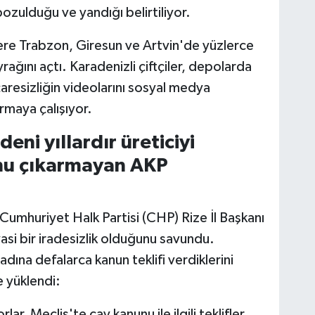
 bozulduğu ve yandığı belirtiliyor.
ere Trabzon, Giresun ve Artvin'de yüzlerce
ağını açtı. Karadenizli çiftçiler, depolarda
çaresizliğin videolarını sosyal medya
rmaya çalışıyor.
deni yıllardır üreticiyi
nu çıkarmayan AKP
Cumhuriyet Halk Partisi (CHP) Rize İl Başkanı
asi bir iradesizlik olduğunu savundu.
ına defalarca kanun teklifi verdiklerini
e yüklendi:
lar, Meclis'te çay kanunu ile ilgili teklifler