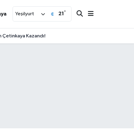
°
21
nya
Yeşilyurt
an Çetinkaya Kazandı!