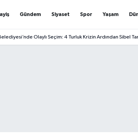
ayiş
Gündem
Siyaset
Spor
Yaşam
Dü
elediyesi’nde Olaylı Seçim: 4 Turluk Krizin Ardından Sibel T