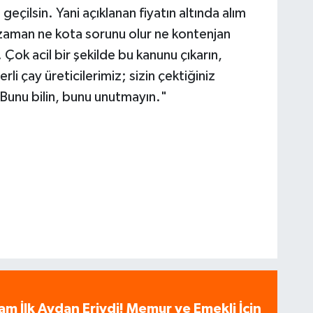
eçilsin. Yani açıklanan fiyatın altında alım
o zaman ne kota sorunu olur ne kontenjan
 Çok acil bir şekilde bu kanunu çıkarın,
i çay üreticilerimiz; sizin çektiğiniz
Bunu bilin, bunu unutmayın."
am İlk Aydan Eriydi! Memur ve Emekli İçin