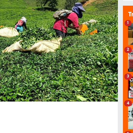
T
1
2
3
4