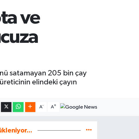
ota ve
ucuza
ünü satamayan 205 bin çay
üreticinin elindeki çayın
-
+
A
A
ükleniyor...