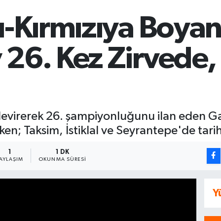
ı-Kırmızıya Boyan
 26. Kez Zirvede,
evirerek 26. şampiyonluğunu ilan eden Ga
ken; Taksim, İstiklal ve Seyrantepe'de tarih
1
1 DK
AYLAŞIM
OKUNMA SÜRESI
Y