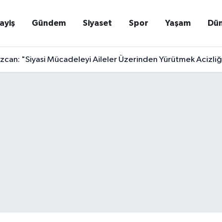
ayiş
Gündem
Siyaset
Spor
Yaşam
Dü
zcan: "Siyasi Mücadeleyi Aileler Üzerinden Yürütmek Acizliği
ıçdaroğlu'ndan Sevindiren Haber: Hastaneden Taburcu Edildi!