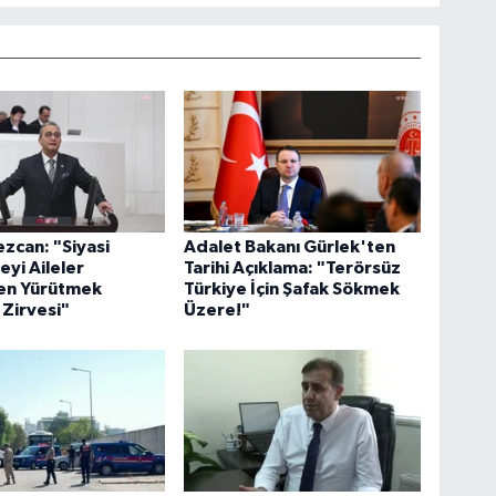
ezcan: "Siyasi
Adalet Bakanı Gürlek'ten
yi Aileler
Tarihi Açıklama: "Terörsüz
en Yürütmek
Türkiye İçin Şafak Sökmek
 Zirvesi"
Üzere!"