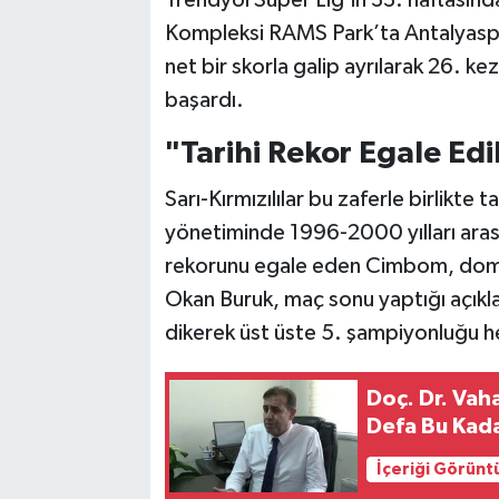
Trendyol Süper Lig'in 33. haftasın
Kompleksi RAMS Park’ta Antalyaspo
net bir skorla galip ayrılarak 26. 
başardı.
"Tarihi Rekor Egale Edi
Sarı-Kırmızılılar bu zaferle birlikte 
yönetiminde 1996-2000 yılları arası
rekorunu egale eden Cimbom, domin
Okan Buruk, maç sonu yaptığı açı
dikerek üst üste 5. şampiyonluğu he
Doç. Dr. Vah
Defa Bu Kada
İçeriği Görünt