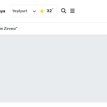
°
32
nya
Yeşilyurt
n Zirvesi"