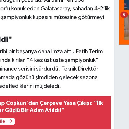
da düğüm çözüldü. Ali Sami Yen Spor
r’u konuk eden Galatasaray, sahadan 4-2’lik
6
kez şampiyonluk kupasını müzesine götürmeyi
ldi"
tarihi bir başarıya daha imza attı. Fatih Terim
nda kırılan "4 kez üst üste şampiyonluk"
ance serisini sürdürdü. Teknik Direktör
klamada gözünü şimdiden gelecek sezona
deflediklerini müjdeledi.
ap Coşkun'dan Çerçeve Yasa Çıkışı: "İlk
r Güçlü Bir Adım Atıldı!"
üle