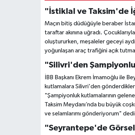
"İstiklal ve Taksim'de
Maçın bitiş düdüğüyle beraber İstan
taraftar akınına uğradı. Çocuklarıyla
oluştururken, meşaleler geceyi aydı
yoğunlaşan araç trafiğini açık tutm
"Silivri'den Şampiyonl
İBB Başkanı Ekrem İmamoğlu ile Bey
kutlamalara Silivri'den gönderdikle
"Şampiyonluk kutlamalarının gelenek
Taksim Meydanı’nda bu büyük coşkuy
ve selamlarımı gönderiyorum" dedi
"Seyrantepe'de Görsel