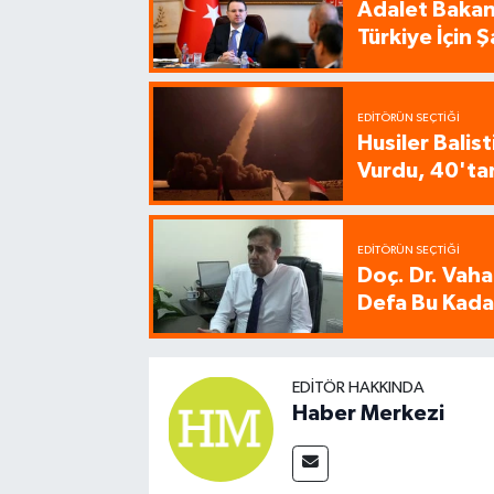
Adalet Bakanı
Türkiye İçin
EDITÖRÜN SEÇTIĞI
Husiler Balis
Vurdu, 40'tan
EDITÖRÜN SEÇTIĞI
Doç. Dr. Vaha
Defa Bu Kadar
EDITÖR HAKKINDA
Haber Merkezi