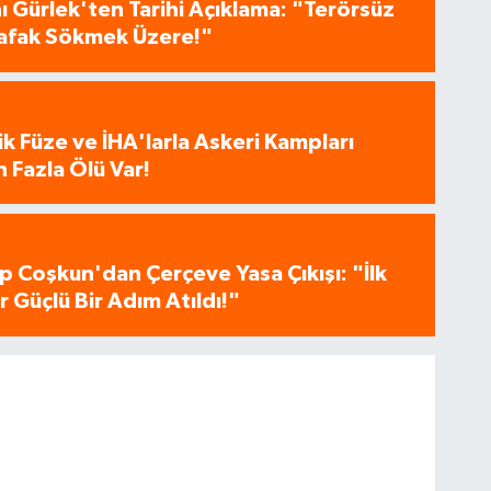
 Gürlek'ten Tarihi Açıklama: "Terörsüz
 Şafak Sökmek Üzere!"
tik Füze ve İHA'larla Askeri Kampları
 Fazla Ölü Var!
p Coşkun'dan Çerçeve Yasa Çıkışı: "İlk
 Güçlü Bir Adım Atıldı!"