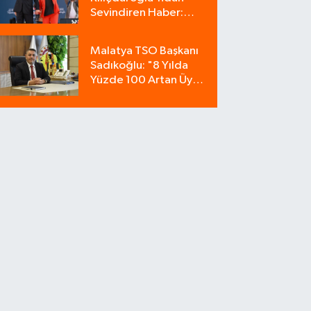
Sevindiren Haber:
Hastaneden Taburcu
Edildi!
Malatya TSO Başkanı
Sadıkoğlu: "8 Yılda
Yüzde 100 Artan Üye
Sayımız Güvenin
Göstergesidir"