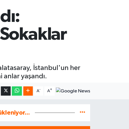
dı:
 Sokaklar
latasaray, İstanbul'un her
i anlar yaşandı.
-
+
A
A
ükleniyor...