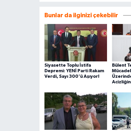
Bunlar da ilginizi çekebilir
Siyasette Toplu İstifa
Bülent T
Depremi: YENİ Parti Rakam
Mücadele
Verdi, Sayı 300'ü Aşıyor!
Üzerind
Acizliğin