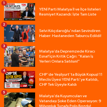
1
YENİ Parti Malatya İl ve İlçe listeleri
Resmiyet Kazandı: İşte Tam Liste
2
Selvi Kılıçdaroğlu'ndan Sevindiren
Haber: Hastaneden Taburcu Edildi!
3
Malatya’da Depremzede Kiracı
Esnaf İçin Kritik Çağrı: "Kalan İş
Yerleri Onlara Satılsın!"
4
CHP'de Yeşilyurt'ta Büyük Kopuş! 11
Meclis Üyesi YENİ Parti'ye Katıldı,
CHP Tek Üyeyle Kaldı
5
Malatya’da Kuyumcuları ve
Vatandaşı Şoke Eden Operasyon: 9
Milyonluk Tuzağı Polis Bozdu!