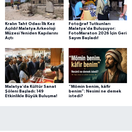
Kralın Taht Odası İlk Kez
Fotoğraf Tutkunları
Açıldı! Malatya Arkeoloji
Malatya’da Buluşuyor:
Müzesi Yeniden Kapılarını
FotoMaraton 2026 İçin Geri
Açtı
Sayım Başladı!
Malatya’da Kültür Sanat
“Mömin benim, kâfir
Şöleni Başladı: 149
benim”: Nesimî ne demek
Etkinlikle Büyük Buluşma!
istedi?