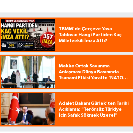
TBMM’de Çerçeve Yasa
Tablosu: Hangi Partiden Kaç
Milletvekili İmza Attı?
Mekke Ortak Savunma
Anlaşması Dünya Basınında
Tsunami Etkisi Yarattı: 'NATO
Tarzı Üçlü İttifak!'
Adalet Bakanı Gürlek'ten Tarihi
Açıklama: "Terörsüz Türkiye
İçin Şafak Sökmek Üzere!"