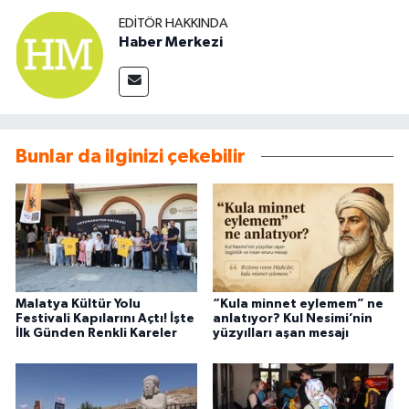
EDITÖR HAKKINDA
Haber Merkezi
Bunlar da ilginizi çekebilir
Malatya Kültür Yolu
“Kula minnet eylemem” ne
Festivali Kapılarını Açtı! İşte
anlatıyor? Kul Nesimi’nin
İlk Günden Renkli Kareler
yüzyılları aşan mesajı