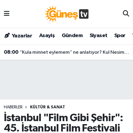
Asayiş
Malatya Nöbetçi Eczaneler
Asayiş
Gündem
Siyaset
Spor
Yazarlar
Bilim & Teknoloji
Malatya Hava Durumu
08:00
“Kula minnet eylemem” ne anlatıyor? Kul Nesimi’nin yüzyılları aşan mesajı
Dünya
Malatya Namaz Vakitleri
Eğitim
Malatya Trafik Yoğunluk Haritası
Gündem
Süper Lig Puan Durumu ve Fikstür
Kültür & Sanat
Tüm Manşetler
HABERLER
KÜLTÜR & SANAT
Magazin
Son Dakika Haberleri
İstanbul "Film Gibi Şehir":
45. İstanbul Film Festivali
Siyaset
Haber Arşivi