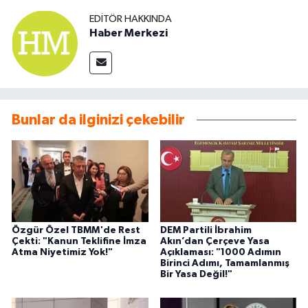
EDITÖR HAKKINDA
Haber Merkezi
Bunlar da ilginizi çekebilir
Özgür Özel TBMM'de Rest
DEM Partili İbrahim
Çekti: "Kanun Teklifine İmza
Akın’dan Çerçeve Yasa
Atma Niyetimiz Yok!"
Açıklaması: "1000 Adımın
Birinci Adımı, Tamamlanmış
Bir Yasa Değil!"