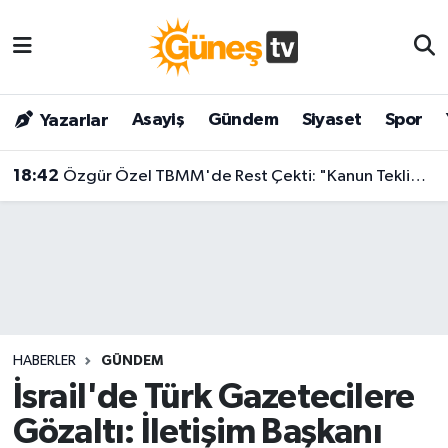
Asayiş
Malatya Nöbetçi Eczaneler
Asayiş
Gündem
Siyaset
Spor
Yazarlar
Bilim & Teknoloji
Malatya Hava Durumu
18:42
Özgür Özel TBMM'de Rest Çekti: "Kanun Teklifine İmza Atma Niyetimiz Yok!"
Dünya
Malatya Namaz Vakitleri
Eğitim
Malatya Trafik Yoğunluk Haritası
Gündem
Süper Lig Puan Durumu ve Fikstür
Kültür & Sanat
Tüm Manşetler
HABERLER
GÜNDEM
Magazin
Son Dakika Haberleri
İsrail'de Türk Gazetecilere
Gözaltı: İletişim Başkanı
Siyaset
Haber Arşivi