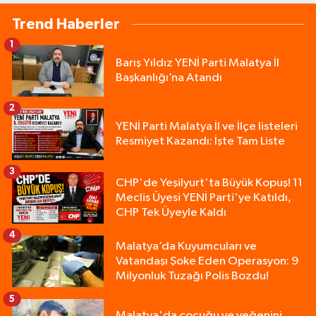
Trend Haberler
1
Barış Yıldız YENİ Parti Malatya İl
Başkanlığı’na Atandı
2
YENİ Parti Malatya İl ve İlçe listeleri
Resmiyet Kazandı: İşte Tam Liste
3
CHP'de Yeşilyurt'ta Büyük Kopuş! 11
Meclis Üyesi YENİ Parti'ye Katıldı,
CHP Tek Üyeyle Kaldı
4
Malatya’da Kuyumcuları ve
Vatandaşı Şoke Eden Operasyon: 9
Milyonluk Tuzağı Polis Bozdu!
5
Malatya'da çocuğu ve yeğenini