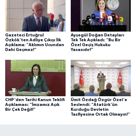
Gazeteci Ertuğrul
Ayşegül Doğan Detayları
Özkök'ten Adliye Çıkışı İlk
Tek Tek Açıkladı: "Bu Bir
Açıklama: "Aklımın Ucundan
Özel Geçiş Hukuku
Dahi Geçmez!"
Yasasıdır!"
CHP'den Tarihi Kanun Teklifi
Ümit Özdağ Özgür Özel'e
Açıklaması: "İmzamız Açık
Seslendi: "Atatürk'ün
Bir Çek Değil!"
Kurduğu Devletin
Tasfiyesine Ortak Olmayın!"