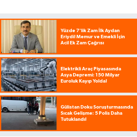
Yüzde 7'lik Zam İlk Aydan
Eriydi! Memur ve Emekli İçin
Acil Ek Zam Çağrısı
Elektrikli Araç Piyasasında
Asya Depremi: 150 Milyar
Euroluk Kayıp Yolda!
Gülistan Doku Soruşturmasında
Sıcak Gelişme: 5 Polis Daha
Tutuklandı!