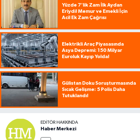
Yüzde 7'lik Zam İlk Aydan
Eriydi! Memur ve Emekli İçin
Acil Ek Zam Çağrısı
Elektrikli Araç Piyasasında
Asya Depremi: 150 Milyar
Euroluk Kayıp Yolda!
Gülistan Doku Soruşturmasında
Sıcak Gelişme: 5 Polis Daha
Tutuklandı!
EDITÖR HAKKINDA
Haber Merkezi