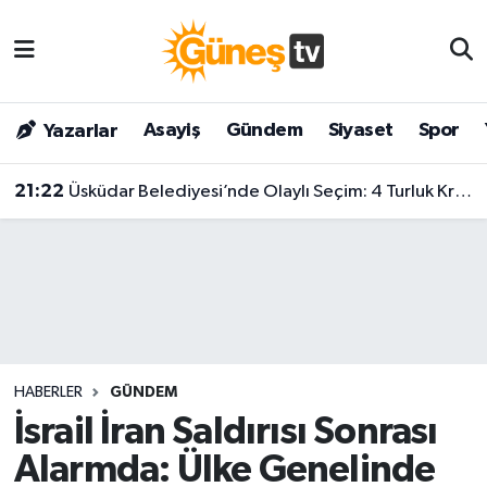
Asayiş
Malatya Nöbetçi Eczaneler
Asayiş
Gündem
Siyaset
Spor
Yazarlar
Bilim & Teknoloji
Malatya Hava Durumu
21:22
Üsküdar Belediyesi’nde Olaylı Seçim: 4 Turluk Krizin Ardından Sibel Tan Çetinkaya Kazandı!
Dünya
Malatya Namaz Vakitleri
Eğitim
Malatya Trafik Yoğunluk Haritası
Gündem
Süper Lig Puan Durumu ve Fikstür
Kültür & Sanat
Tüm Manşetler
HABERLER
GÜNDEM
Magazin
Son Dakika Haberleri
İsrail İran Saldırısı Sonrası
Alarmda: Ülke Genelinde
Siyaset
Haber Arşivi