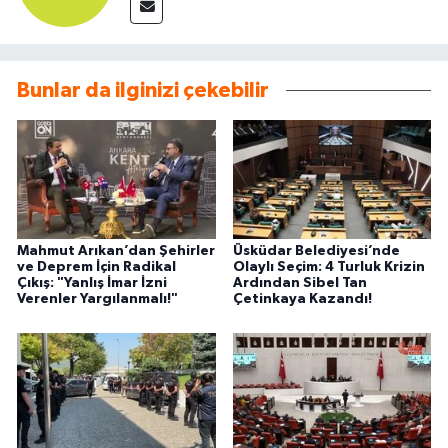
Bunlar da ilginizi çekebilir
Mahmut Arıkan’dan Şehirler
Üsküdar Belediyesi’nde
ve Deprem İçin Radikal
Olaylı Seçim: 4 Turluk Krizin
Çıkış: "Yanlış İmar İzni
Ardından Sibel Tan
Verenler Yargılanmalı!"
Çetinkaya Kazandı!