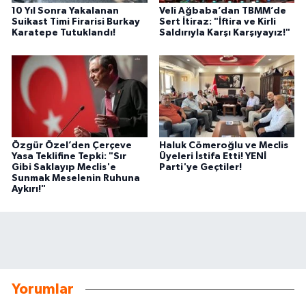
10 Yıl Sonra Yakalanan
Veli Ağbaba’dan TBMM’de
Suikast Timi Firarisi Burkay
Sert İtiraz: "İftira ve Kirli
Karatepe Tutuklandı!
Saldırıyla Karşı Karşıyayız!"
Özgür Özel’den Çerçeve
Haluk Cömeroğlu ve Meclis
Yasa Teklifine Tepki: "Sır
Üyeleri İstifa Etti! YENİ
Gibi Saklayıp Meclis'e
Parti'ye Geçtiler!
Sunmak Meselenin Ruhuna
Aykırı!"
Yorumlar