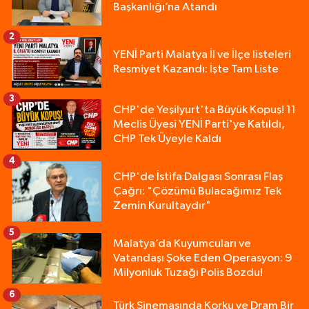
Başkanlığı’na Atandı
2
YENİ Parti Malatya İl ve İlçe listeleri
Resmiyet Kazandı: İşte Tam Liste
3
CHP'de Yeşilyurt'ta Büyük Kopuş! 11
Meclis Üyesi YENİ Parti'ye Katıldı,
CHP Tek Üyeyle Kaldı
4
CHP'de İstifa Dalgası Sonrası Flaş
Çağrı: "Çözümü Bulacağımız Tek
Zemin Kurultaydır"
5
Malatya’da Kuyumcuları ve
Vatandaşı Şoke Eden Operasyon: 9
Milyonluk Tuzağı Polis Bozdu!
6
Türk Sinemasında Korku ve Dram Bir