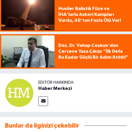
Husiler Balistik Füze ve
İHA'larla Askeri Kampları
Vurdu, 40'tan Fazla Ölü Var!
Doç. Dr. Vahap Coşkun'dan
Çerçeve Yasa Çıkışı: "İlk Defa
Bu Kadar Güçlü Bir Adım Atıldı!"
EDITÖR HAKKINDA
Haber Merkezi
Bunlar da ilginizi çekebilir