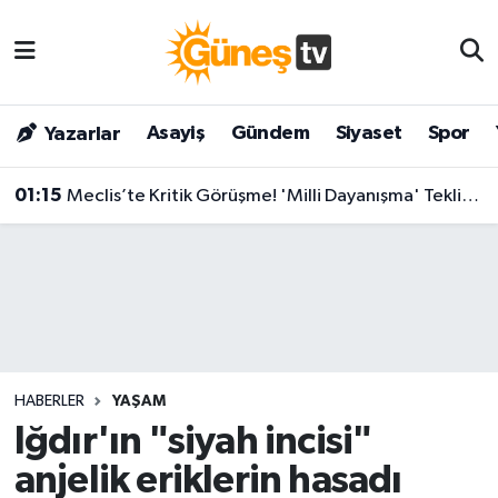
Asayiş
Malatya Nöbetçi Eczaneler
Asayiş
Gündem
Siyaset
Spor
Yazarlar
Bilim & Teknoloji
Malatya Hava Durumu
01:15
Meclis’te Kritik Görüşme! 'Milli Dayanışma' Teklifinde Tansiyon Yükseldi: Parti Temsilcilerinden Peş Peşe Açıklamalar
Dünya
Malatya Namaz Vakitleri
Eğitim
Malatya Trafik Yoğunluk Haritası
Gündem
Süper Lig Puan Durumu ve Fikstür
Kültür & Sanat
Tüm Manşetler
HABERLER
YAŞAM
Magazin
Son Dakika Haberleri
Iğdır'ın "siyah incisi"
anjelik eriklerin hasadı
Siyaset
Haber Arşivi