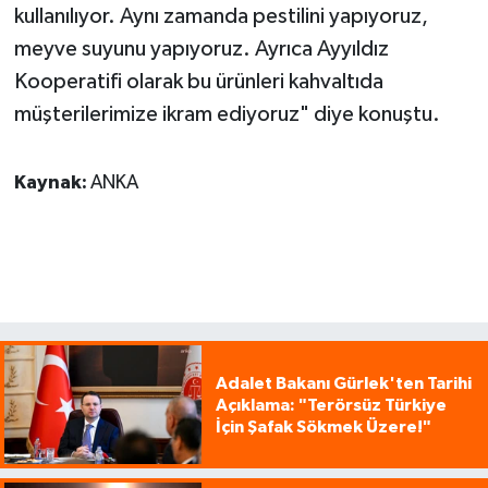
kullanılıyor. Aynı zamanda pestilini yapıyoruz,
meyve suyunu yapıyoruz. Ayrıca Ayyıldız
Kooperatifi olarak bu ürünleri kahvaltıda
müşterilerimize ikram ediyoruz" diye konuştu.
Kaynak:
ANKA
Adalet Bakanı Gürlek'ten Tarihi
Açıklama: "Terörsüz Türkiye
İçin Şafak Sökmek Üzere!"