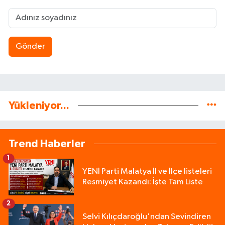
Gönder
Yükleniyor...
Trend Haberler
1
YENİ Parti Malatya İl ve İlçe listeleri
Resmiyet Kazandı: İşte Tam Liste
2
Selvi Kılıçdaroğlu'ndan Sevindiren