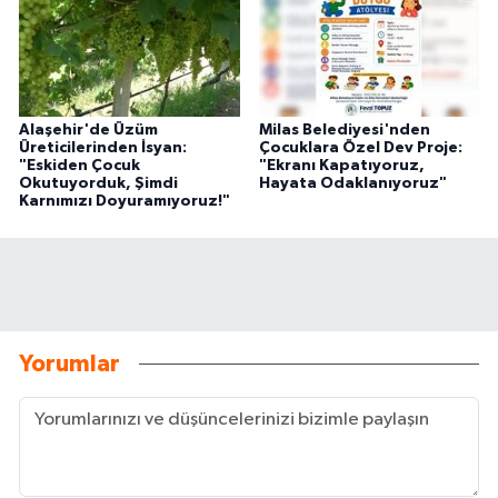
Alaşehir'de Üzüm
Milas Belediyesi'nden
Üreticilerinden İsyan:
Çocuklara Özel Dev Proje:
"Eskiden Çocuk
"Ekranı Kapatıyoruz,
Okutuyorduk, Şimdi
Hayata Odaklanıyoruz"
Karnımızı Doyuramıyoruz!"
Yorumlar