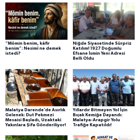
“Mömin benim, kâfir
Niğde Siyasetinde Sürpriz
benim”: Nesimî ne demek
Katılım! 1927 Doğumlu
istedi?
Efsane İsmin Yeni Adresi
Belli Oldu
Malatya Darende’de Asırlık
Yıllardır Bitmeyen Yol İçin
Gelenek: Dut Pekmezi
Bıçak Kemiğe Dayandı:
Mesaisi Başladı, Uzaktaki
Malatya-Arapgir Yolu
Yakınlara Şifa Gönderiliyor!
Trafiğe Kapatıldı!