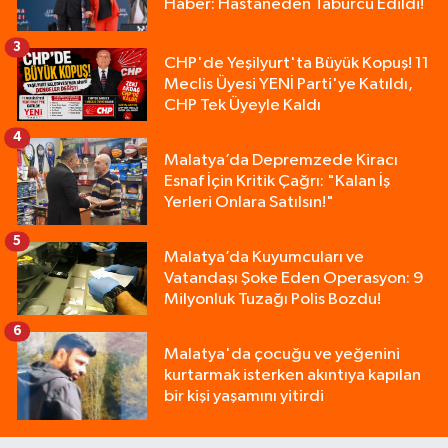
Haber: Hastaneden Taburcu Edildi!
3
CHP'de Yeşilyurt'ta Büyük Kopuş! 11
Meclis Üyesi YENİ Parti'ye Katıldı,
CHP Tek Üyeyle Kaldı
4
Malatya’da Depremzede Kiracı
Esnaf İçin Kritik Çağrı: "Kalan İş
Yerleri Onlara Satılsın!"
5
Malatya’da Kuyumcuları ve
Vatandaşı Şoke Eden Operasyon: 9
Milyonluk Tuzağı Polis Bozdu!
6
Malatya'da çocuğu ve yeğenini
kurtarmak isterken akıntıya kapılan
bir kişi yaşamını yitirdi