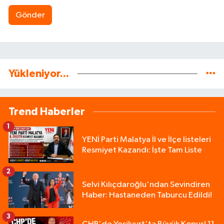
Gönder
Yükleniyor...
Trend Haberler
1
YENİ Parti Malatya İl ve İlçe listeleri
Resmiyet Kazandı: İşte Tam Liste
2
Selvi Kılıçdaroğlu'ndan Sevindiren
Haber: Hastaneden Taburcu Edildi!
3