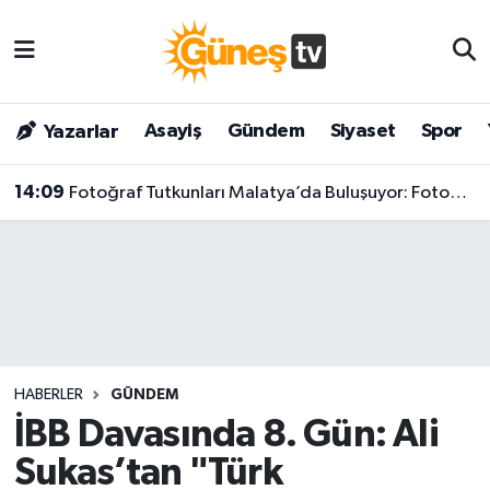
Asayiş
Malatya Nöbetçi Eczaneler
Asayiş
Gündem
Siyaset
Spor
Yazarlar
Bilim & Teknoloji
Malatya Hava Durumu
14:09
Fotoğraf Tutkunları Malatya’da Buluşuyor: FotoMaraton 2026 İçin Geri Sayım Başladı!
Dünya
Malatya Namaz Vakitleri
Eğitim
Malatya Trafik Yoğunluk Haritası
Gündem
Süper Lig Puan Durumu ve Fikstür
Kültür & Sanat
Tüm Manşetler
HABERLER
GÜNDEM
Magazin
Son Dakika Haberleri
İBB Davasında 8. Gün: Ali
Sukas’tan "Türk
Siyaset
Haber Arşivi