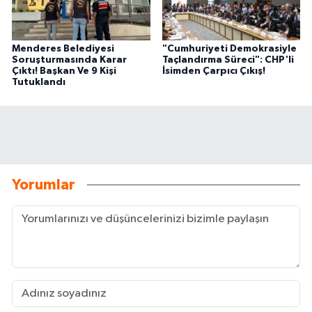
Menderes Belediyesi
"Cumhuriyeti Demokrasiyle
Soruşturmasında Karar
Taçlandırma Süreci": CHP'li
Çıktı! Başkan Ve 9 Kişi
İsimden Çarpıcı Çıkış!
Tutuklandı
Yorumlar