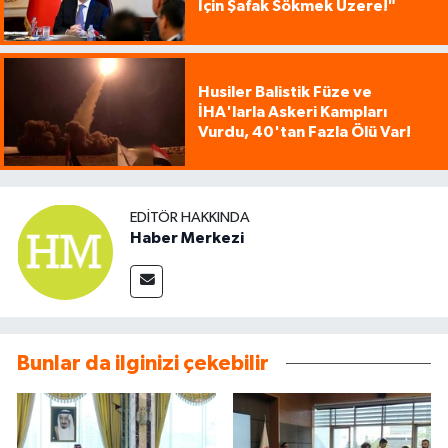
İçin Şafak Sökmek Üzere!"
Husiler Balistik Füze ve
İHA'larla Askeri Kampları
Vurdu, 40'tan Fazla Ölü Var!
EDITÖR HAKKINDA
Haber Merkezi
Bunlar da ilginizi çekebilir