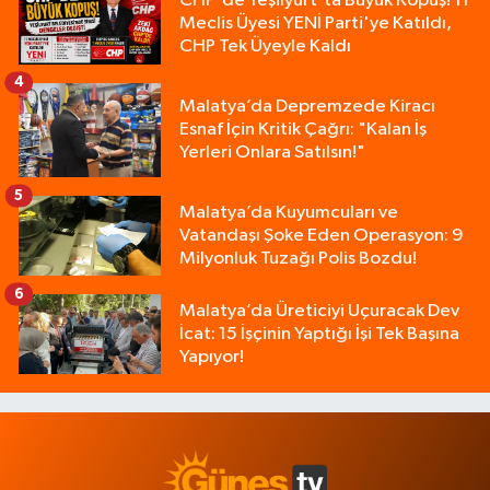
CHP'de Yeşilyurt'ta Büyük Kopuş! 11
Meclis Üyesi YENİ Parti'ye Katıldı,
CHP Tek Üyeyle Kaldı
4
Malatya’da Depremzede Kiracı
Esnaf İçin Kritik Çağrı: "Kalan İş
Yerleri Onlara Satılsın!"
5
Malatya’da Kuyumcuları ve
Vatandaşı Şoke Eden Operasyon: 9
Milyonluk Tuzağı Polis Bozdu!
6
Malatya’da Üreticiyi Uçuracak Dev
İcat: 15 İşçinin Yaptığı İşi Tek Başına
Yapıyor!