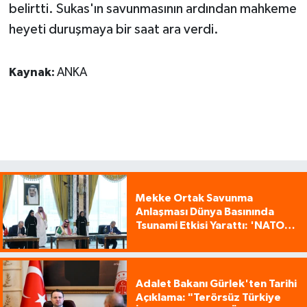
belirtti. Sukas'ın savunmasının ardından mahkeme
heyeti duruşmaya bir saat ara verdi.
Kaynak:
ANKA
Mekke Ortak Savunma
Anlaşması Dünya Basınında
Tsunami Etkisi Yarattı: 'NATO
Tarzı Üçlü İttifak!'
Adalet Bakanı Gürlek'ten Tarihi
Açıklama: "Terörsüz Türkiye