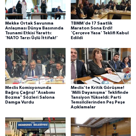
Mekke Ortak Savunma
TBMM'de 17 Saatlik
Anlaşması Dünya Basınında
Maraton Sona Erdi!
Tsunami Etkisi Yarattı:
'Çerçeve Yasa' Teklifi Kabul
'NATO Tarzı Üçlü İttifak!'
Edildi
Meclis Komisyonunda
Meclis’te Kritik Görüşme!
Bağrış Çağrış! "Asabımı
'Milli Dayanışma' Teklifinde
Bozma" Sözleri Salona
Tansiyon Yükseldi: Parti
Damga Vurdu
Temsilcilerinden Peş Peşe
Açıklamalar