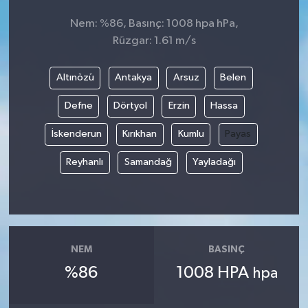
Nem: %86, Basınç: 1008 hpa hPa,
Rüzgar: 1.61 m/s
Altınözü
Antakya
Arsuz
Belen
Defne
Dörtyol
Erzin
Hassa
İskenderun
Kırıkhan
Kumlu
Payas
Reyhanlı
Samandağ
Yayladağı
NEM
BASINÇ
%86
1008 HPA
hpa