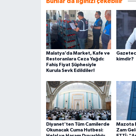
Bunlar da ilginizi çekebilir
Malatya’da Market, Kafe ve
Gazeteci
Restoranlara Ceza Yağdı:
kimdir?
Fahiş Fiyat Şüphesiyle
Kurula Sevk Edildiler!
Diyanet'ten Tüm Camilerde
Mazota 
Okunacak Cuma Hutbesi:
Zam Gel
Helal ve Haram Duyarlılığı
ETTİ: "A