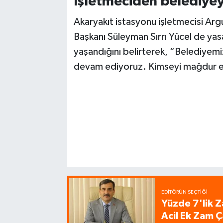
İşletmeciden belediye
Akaryakıt istasyonu işletmecisi Ar
Başkanı Süleyman Sırrı Yücel de yasa
yaşandığını belirterek, “Belediyemi
devam ediyoruz. Kimseyi mağdur 
EDITÖRÜN SEÇTIĞI
Yüzde 7'lik Z
Acil Ek Zam Ç