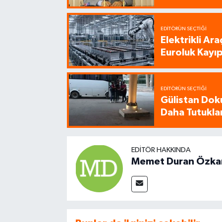
EDITÖRÜN SEÇTIĞI
Elektrikli Ar
Euroluk Kayıp
EDITÖRÜN SEÇTIĞI
Gülistan Dok
Daha Tutukla
EDITÖR HAKKINDA
Memet Duran Özka