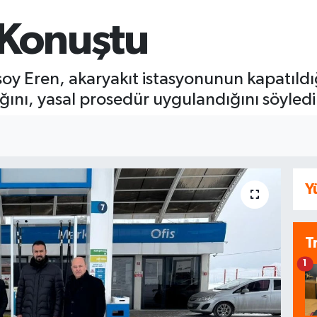
 Konuştu
y Eren, akaryakıt istasyonunun kapatıldığı
ını, yasal prosedür uygulandığını söyledi
Y
T
1