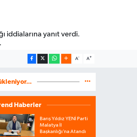
 iddialarına yanıt verdi.
.
-
+
A
A
ükleniyor...
rend Haberler
Barış Yıldız YENİ Parti
Malatya İl
Başkanlığı’na Atandı