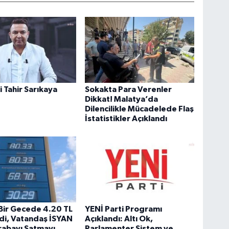
 Tahir Sarıkaya
Sokakta Para Verenler
Dikkat! Malatya’da
Dilencilikle Mücadelede Flaş
İstatistikler Açıklandı
Bir Gecede 4.20 TL
YENİ Parti Programı
di, Vatandaş İSYAN
Açıklandı: Altı Ok,
rabayı Satmayı
Parlamenter Sistem ve