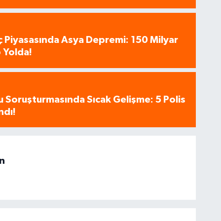
aç Piyasasında Asya Depremi: 150 Milyar
 Yolda!
u Soruşturmasında Sıcak Gelişme: 5 Polis
ndı!
n