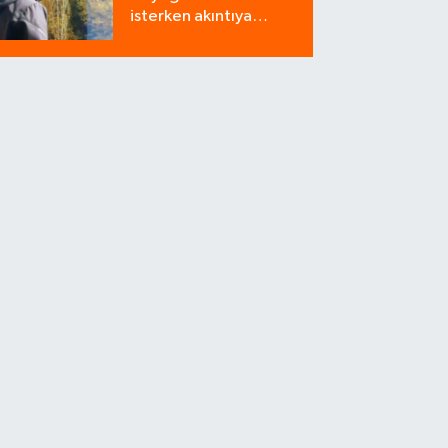
isterken akıntıya
kapılan bir kişi
yaşamını yitirdi