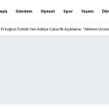
ayiş
Gündem
Siyaset
Spor
Yaşam
Dü
Ertuğrul Özkök'ten Adliye Çıkışı İlk Açıklama: "Aklımın Uc
oğan Detayları Tek Tek Açıkladı: "Bu Bir Özel Geçiş Hukuku Y