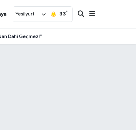
°
33
nya
Yeşilyurt
undan Dahi Geçmez!"
asasıdır!"