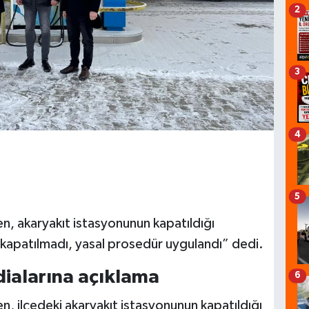
2
3
4
5
n, akaryakıt istasyonunun kapatıldığı
n kapatılmadı, yasal prosedür uygulandı” dedi.
dialarına açıklama
6
, ilçedeki akaryakıt istasyonunun kapatıldığı