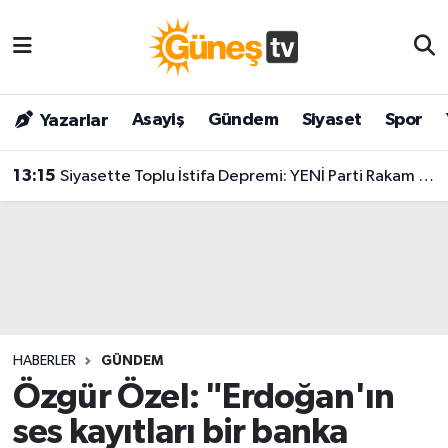
Asayiş
Malatya Nöbetçi Eczaneler
Asayiş
Gündem
Siyaset
Spor
Yazarlar
Bilim & Teknoloji
Malatya Hava Durumu
13:15
Siyasette Toplu İstifa Depremi: YENİ Parti Rakam Verdi, Sayı 300'ü Aşıyor!
Dünya
Malatya Namaz Vakitleri
Eğitim
Malatya Trafik Yoğunluk Haritası
Gündem
Süper Lig Puan Durumu ve Fikstür
Kültür & Sanat
Tüm Manşetler
HABERLER
GÜNDEM
Magazin
Son Dakika Haberleri
Özgür Özel: "Erdoğan'ın
ses kayıtları bir banka
Siyaset
Haber Arşivi