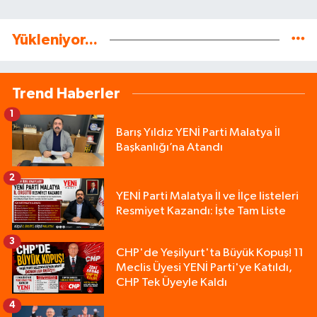
Yükleniyor...
Trend Haberler
1
Barış Yıldız YENİ Parti Malatya İl
Başkanlığı’na Atandı
2
YENİ Parti Malatya İl ve İlçe listeleri
Resmiyet Kazandı: İşte Tam Liste
3
CHP'de Yeşilyurt'ta Büyük Kopuş! 11
Meclis Üyesi YENİ Parti'ye Katıldı,
CHP Tek Üyeyle Kaldı
4