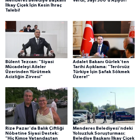
Menderes Belediye Başkanı
Verdi, Sayı 300'ü Aşıyor!
İlkay Çiçek İçin Kesin İhraç
Talebi!
Bülent Tezcan: "Siyasi
Adalet Bakanı Gürlek'ten
Mücadeleyi Aileler
Tarihi Açıklama: "Terörsüz
Üzerinden Yürütmek
Türkiye İçin Şafak Sökmek
Acizliğin Zirvesi"
Üzere!"
Rize Pazar'da Balık Çiftliği
Menderes Belediyesi'ndeki
Nöbetine Siyasi Destek:
Yolsuzluk Soruşturması:
"Hiç Kimse Vatandaştan
Belediye Başkanı İlkay Çiçek