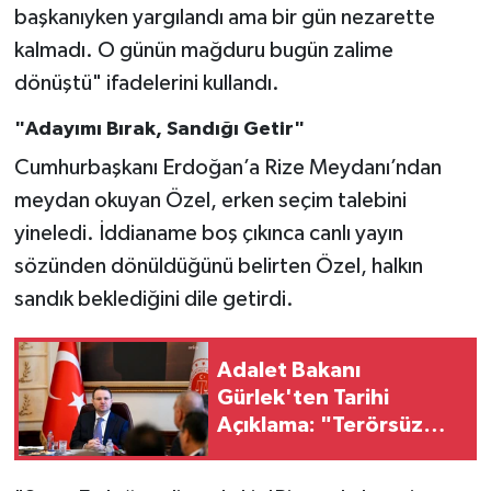
başkanıyken yargılandı ama bir gün nezarette
kalmadı. O günün mağduru bugün zalime
dönüştü" ifadelerini kullandı.
"Adayımı Bırak, Sandığı Getir"
Cumhurbaşkanı Erdoğan’a Rize Meydanı’ndan
meydan okuyan Özel, erken seçim talebini
yineledi. İddianame boş çıkınca canlı yayın
sözünden dönüldüğünü belirten Özel, halkın
sandık beklediğini dile getirdi.
Adalet Bakanı
Gürlek'ten Tarihi
Açıklama: "Terörsüz
Türkiye İçin Şafak
Sökmek Üzere!"