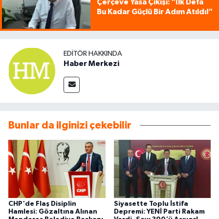
Çerçeve Yasa Çıkışı: "İlk Defa
Bu Kadar Güçlü Bir Adım Atıldı!"
EDITÖR HAKKINDA
Haber Merkezi
Bunlar da ilginizi çekebilir
CHP'de Flaş Disiplin
Siyasette Toplu İstifa
Hamlesi: Gözaltına Alınan
Depremi: YENİ Parti Rakam