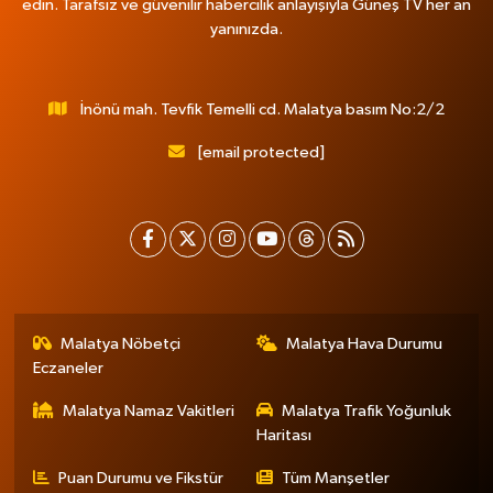
edin. Tarafsız ve güvenilir habercilik anlayışıyla Güneş TV her an
yanınızda.
İnönü mah. Tevfik Temelli cd. Malatya basım No:2/2
[email protected]
Malatya Nöbetçi
Malatya Hava Durumu
Eczaneler
Malatya Namaz Vakitleri
Malatya Trafik Yoğunluk
Haritası
Puan Durumu ve Fikstür
Tüm Manşetler