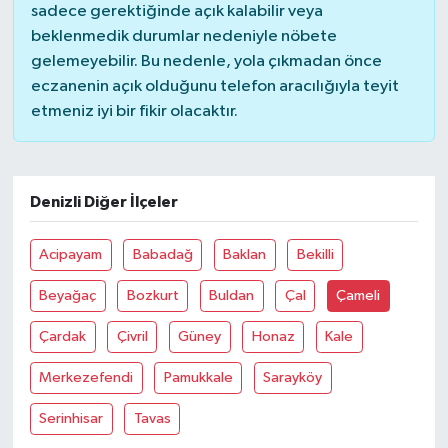
sadece gerektiğinde açık kalabilir veya
beklenmedik durumlar nedeniyle nöbete
gelemeyebilir. Bu nedenle, yola çıkmadan önce
eczanenin açık olduğunu telefon aracılığıyla teyit
etmeniz iyi bir fikir olacaktır.
Denizli Diğer İlçeler
Acipayam
Babadağ
Baklan
Bekilli
Beyağaç
Bozkurt
Buldan
Çal
Çameli
Çardak
Çivril
Güney
Honaz
Kale
Merkezefendi
Pamukkale
Sarayköy
Serinhisar
Tavas