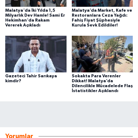
Malatya'da İki Yılda 1,5
Malatya’da Market, Kafe ve
Milyarlık Dev Hamle! Sami Er
Restoranlara Ceza Yağdı:
Hekimhan'da Rakam
Fahiş Fiyat Şüphesiyle
Vererek Açıkladı
Kurula Sevk Edildiler!
Gazeteci Tahir Sarıkaya
Sokakta Para Verenler
kimdir?
Dikkat! Malatya’da
Dilencilikle Mücadelede Flaş
İstatistikler Açıklandı
Yorumlar