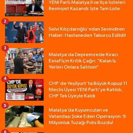
YENİ Parti Malatya İl ve İlçe listeleri
Resmiyet Kazandı: İşte Tam Liste
2
Selvi Kılıçdaroğlu'ndan Sevindiren
Haber: Hastaneden Taburcu Edildi!
3
Malatya’da Depremzede Kiracı
Esnaf İçin Kritik Çağrı: "Kalan İş
Yerleri Onlara Satılsın!"
4
CHP'de Yeşilyurt'ta Büyük Kopuş! 11
Meclis Üyesi YENİ Parti'ye Katıldı,
CHP Tek Üyeyle Kaldı
5
Malatya’da Kuyumcuları ve
Vatandaşı Şoke Eden Operasyon: 9
Milyonluk Tuzağı Polis Bozdu!
6