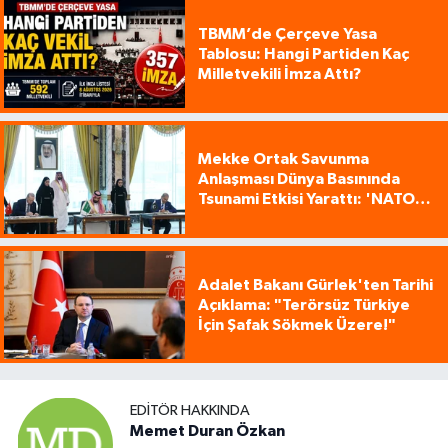
TBMM’de Çerçeve Yasa
Tablosu: Hangi Partiden Kaç
Milletvekili İmza Attı?
Mekke Ortak Savunma
Anlaşması Dünya Basınında
Tsunami Etkisi Yarattı: 'NATO
Tarzı Üçlü İttifak!'
Adalet Bakanı Gürlek'ten Tarihi
Açıklama: "Terörsüz Türkiye
İçin Şafak Sökmek Üzere!"
EDITÖR HAKKINDA
Memet Duran Özkan