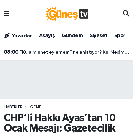
Asayiş
Malatya Nöbetçi Eczaneler
Asayiş
Gündem
Siyaset
Spor
Yazarlar
Bilim & Teknoloji
Malatya Hava Durumu
08:00
“Kula minnet eylemem” ne anlatıyor? Kul Nesimi’nin yüzyılları aşan mesajı
Dünya
Malatya Namaz Vakitleri
Eğitim
Malatya Trafik Yoğunluk Haritası
Gündem
Süper Lig Puan Durumu ve Fikstür
Kültür & Sanat
Tüm Manşetler
HABERLER
GENEL
Magazin
Son Dakika Haberleri
CHP’li Hakkı Ayas’tan 10
Ocak Mesajı: Gazetecilik
Siyaset
Haber Arşivi