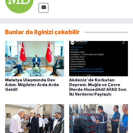
Bunlar da ilginizi çekebilir
Malatya Ulaşımında Dev
Akdeniz'de Korkutan
Adım: Müjdeler Arda Arda
Deprem: Muğla ve Çevre
Geldi!
İllerde Hissedildi! AFAD Son
İki Verilerini Paylaştı