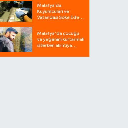
Onlara Satılsın!"
Malatya’da
Kuyumcuları ve
Vatandaşı Şoke Eden
Operasyon: 9
Milyonluk Tuzağı Polis
Malatya'da çocuğu
Bozdu!
ve yeğenini kurtarmak
isterken akıntıya
kapılan bir kişi
yaşamını yitirdi