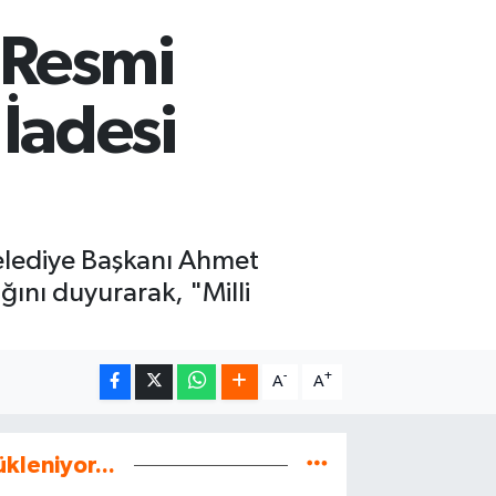
 Resmi
İadesi
elediye Başkanı Ahmet
ğını duyurarak, "Milli
-
+
A
A
ükleniyor...