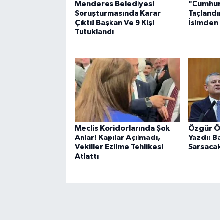
Menderes Belediyesi
"Cumhur
Soruşturmasında Karar
Taçlandı
Çıktı! Başkan Ve 9 Kişi
İsimden 
Tutuklandı
Meclis Koridorlarında Şok
Özgür Öz
Anlar! Kapılar Açılmadı,
Yazdı: B
Vekiller Ezilme Tehlikesi
Sarsacak
Atlattı