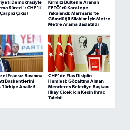
iyeti Demokrasiyle
Kırmızı Bültenle Aranan
rma Süreci": CHP'li
FETÖ'cü Karatepe
Çarpıcı Çıkış!
Yakalandı: Marmaris'te
Gömdüğü Silahlar İçin Metre
Metre Arama Başlatıldı
el Fransız Basınına
CHP'de Flaş Disiplin
atı Başkentlerini
Hamlesi: Gözaltına Alınan
 Türkiye Analizi!
Menderes Belediye Başkanı
İlkay Çiçek İçin Kesin İhraç
Talebi!