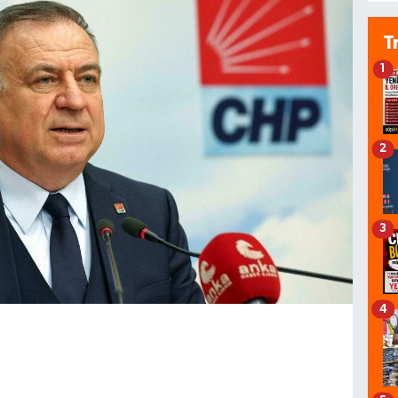
T
1
2
3
4