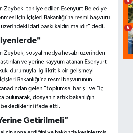
5
 Zeybek, tahliye edilen Esenyurt Belediye
esi için İçişleri Bakanlığı’na resmi başvuru
 üzerindeki idari baskı kaldırılmalıdır" dedi.
6
Diyenlerde"
n Zeybek, sosyal medya hesabı üzerinden
aştırılan ve yerine kayyum atanan Esenyurt
i durumuyla ilgili kritik bir gelişmeyi
 İçişleri Bakanlığı’na resmi başvurunun
 kanadından gelen "toplumsal barış" ve "iç
ta bulunarak, dosyanın artık bakanlığın
eklediklerini ifade etti.
erine Getirilmeli"
linin sona erdiğini ve hakkında kesinleşmiş