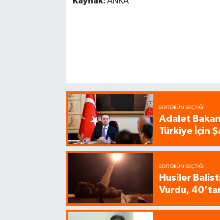
Kaynak:
ANKA
EDITÖRÜN SEÇTIĞI
Adalet Bakanı
Türkiye İçin
EDITÖRÜN SEÇTIĞI
Husiler Balis
Vurdu, 40'tan