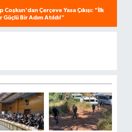
p Coşkun'dan Çerçeve Yasa Çıkışı: "İlk
 Güçlü Bir Adım Atıldı!"