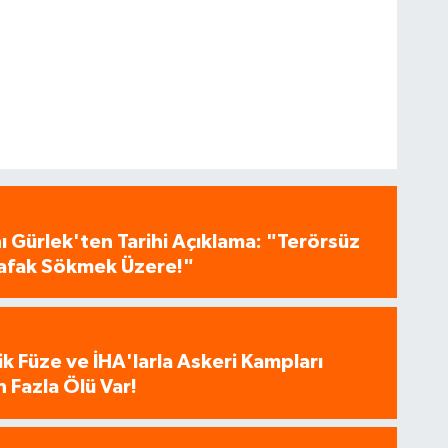
 Gürlek'ten Tarihi Açıklama: "Terörsüz
 Şafak Sökmek Üzere!"
tik Füze ve İHA'larla Askeri Kampları
 Fazla Ölü Var!