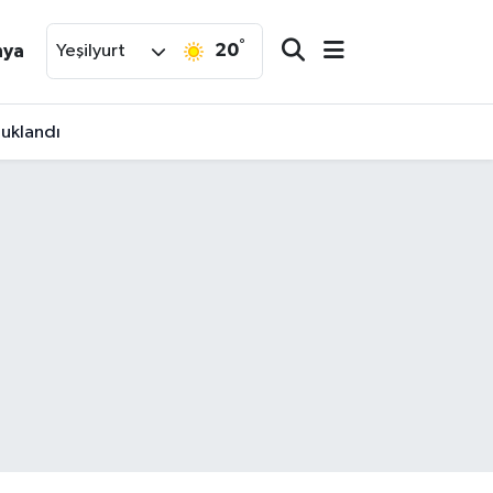
°
20
nya
Yeşilyurt
tuklandı