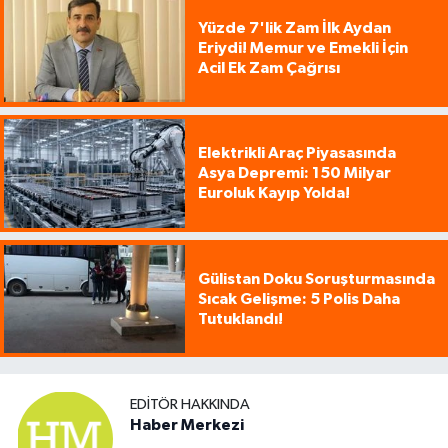
Yüzde 7'lik Zam İlk Aydan
Eriydi! Memur ve Emekli İçin
Acil Ek Zam Çağrısı
Elektrikli Araç Piyasasında
Asya Depremi: 150 Milyar
Euroluk Kayıp Yolda!
Gülistan Doku Soruşturmasında
Sıcak Gelişme: 5 Polis Daha
Tutuklandı!
EDITÖR HAKKINDA
Haber Merkezi