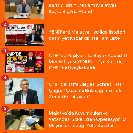
Barış Yıldız YENİ Parti Malatya İl
Başkanlığı’na Atandı
2
YENİ Parti Malatya İl ve İlçe listeleri
Resmiyet Kazandı: İşte Tam Liste
3
CHP'de Yeşilyurt'ta Büyük Kopuş! 11
Meclis Üyesi YENİ Parti'ye Katıldı,
CHP Tek Üyeyle Kaldı
4
CHP'de İstifa Dalgası Sonrası Flaş
Çağrı: "Çözümü Bulacağımız Tek
Zemin Kurultaydır"
5
Malatya’da Kuyumcuları ve
Vatandaşı Şoke Eden Operasyon: 9
Milyonluk Tuzağı Polis Bozdu!