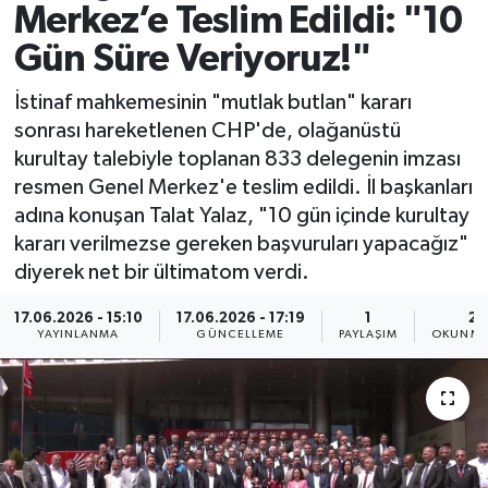
Merkez’e Teslim Edildi: "10
Spor
Gün Süre Veriyoruz!"
Yaşam
İstinaf mahkemesinin "mutlak butlan" kararı
sonrası hareketlenen CHP'de, olağanüstü
kurultay talebiyle toplanan 833 delegenin imzası
resmen Genel Merkez'e teslim edildi. İl başkanları
adına konuşan Talat Yalaz, "10 gün içinde kurultay
kararı verilmezse gereken başvuruları yapacağız"
diyerek net bir ültimatom verdi.
17.06.2026 - 15:10
17.06.2026 - 17:19
1
2 
YAYINLANMA
GÜNCELLEME
PAYLAŞIM
OKUNMA