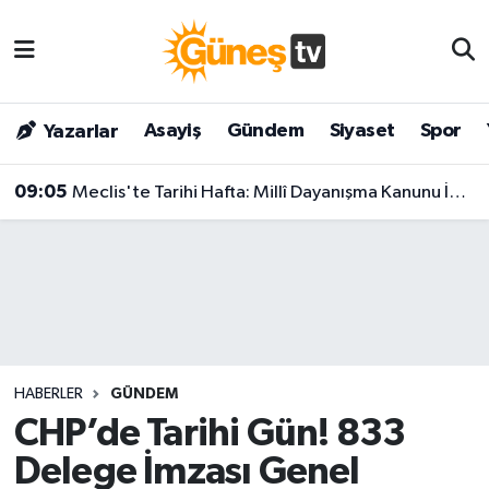
Asayiş
Malatya Nöbetçi Eczaneler
Asayiş
Gündem
Siyaset
Spor
Yazarlar
Bilim & Teknoloji
Malatya Hava Durumu
09:05
Meclis'te Tarihi Hafta: Millî Dayanışma Kanunu İçin Rakam Verildi!
Dünya
Malatya Namaz Vakitleri
Eğitim
Malatya Trafik Yoğunluk Haritası
Gündem
Süper Lig Puan Durumu ve Fikstür
Kültür & Sanat
Tüm Manşetler
HABERLER
GÜNDEM
Magazin
Son Dakika Haberleri
CHP’de Tarihi Gün! 833
Delege İmzası Genel
Siyaset
Haber Arşivi