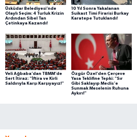
Üsküdar Belediyesi’nde
10 Yıl Sonra Yakalanan
Olaylı Seçim: 4 Turluk Krizin
Suikast Timi Firarisi Burkay
Ardından Sibel Tan
Karatepe Tutuklandı!
Çetinkaya Kazandı!
Veli Ağbaba’dan TBMM’de
Özgür Özel’den Çerçeve
Sert İtiraz: "İftira ve Kirli
Yasa Teklifine Tepki: "Sır
Saldırıyla Karşı Karşıyayız!"
Gibi Saklayıp Meclis'e
Sunmak Meselenin Ruhuna
Aykırı!"