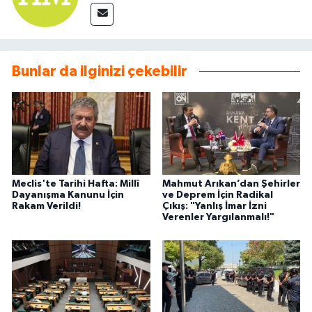
Bunlar da ilginizi çekebilir
Meclis'te Tarihi Hafta: Millî
Mahmut Arıkan’dan Şehirler
Dayanışma Kanunu İçin
ve Deprem İçin Radikal
Rakam Verildi!
Çıkış: "Yanlış İmar İzni
Verenler Yargılanmalı!"