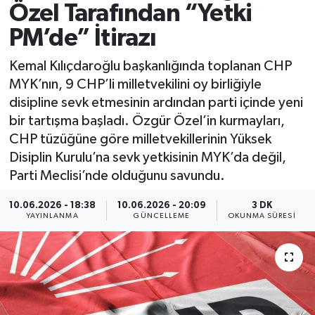
Özel Tarafından “Yetki
Spor
PM’de” İtirazı
Yaşam
Kemal Kılıçdaroğlu başkanlığında toplanan CHP
MYK’nın, 9 CHP’li milletvekilini oy birliğiyle
disipline sevk etmesinin ardından parti içinde yeni
bir tartışma başladı. Özgür Özel’in kurmayları,
CHP tüzüğüne göre milletvekillerinin Yüksek
Disiplin Kurulu’na sevk yetkisinin MYK’da değil,
Parti Meclisi’nde olduğunu savundu.
10.06.2026 - 18:38
10.06.2026 - 20:09
3 DK
YAYINLANMA
GÜNCELLEME
OKUNMA SÜRESI