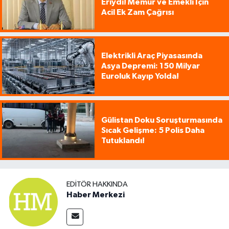
Eriydi! Memur ve Emekli İçin
Acil Ek Zam Çağrısı
Elektrikli Araç Piyasasında
Asya Depremi: 150 Milyar
Euroluk Kayıp Yolda!
Gülistan Doku Soruşturmasında
Sıcak Gelişme: 5 Polis Daha
Tutuklandı!
EDITÖR HAKKINDA
Haber Merkezi