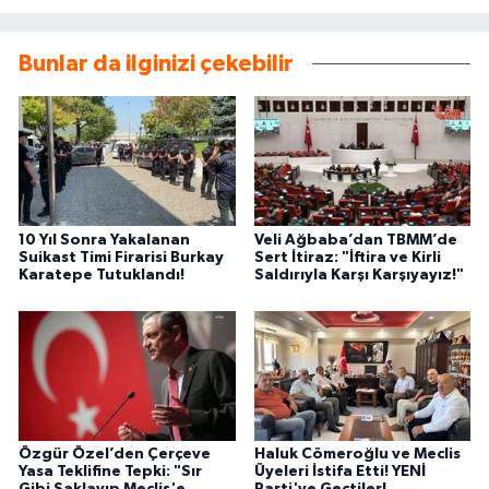
Bunlar da ilginizi çekebilir
10 Yıl Sonra Yakalanan
Veli Ağbaba’dan TBMM’de
Suikast Timi Firarisi Burkay
Sert İtiraz: "İftira ve Kirli
Karatepe Tutuklandı!
Saldırıyla Karşı Karşıyayız!"
Özgür Özel’den Çerçeve
Haluk Cömeroğlu ve Meclis
Yasa Teklifine Tepki: "Sır
Üyeleri İstifa Etti! YENİ