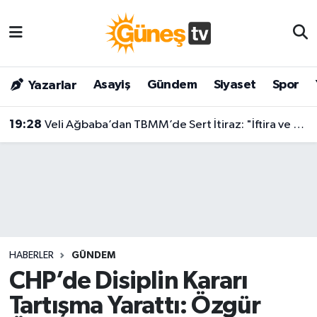
Asayiş
Malatya Nöbetçi Eczaneler
Asayiş
Gündem
Siyaset
Spor
Yazarlar
Bilim & Teknoloji
Malatya Hava Durumu
19:28
Veli Ağbaba’dan TBMM’de Sert İtiraz: "İftira ve Kirli Saldırıyla Karşı Karşıyayız!"
Dünya
Malatya Namaz Vakitleri
Eğitim
Malatya Trafik Yoğunluk Haritası
Gündem
Süper Lig Puan Durumu ve Fikstür
Kültür & Sanat
Tüm Manşetler
HABERLER
GÜNDEM
Magazin
Son Dakika Haberleri
CHP’de Disiplin Kararı
Tartışma Yarattı: Özgür
Siyaset
Haber Arşivi