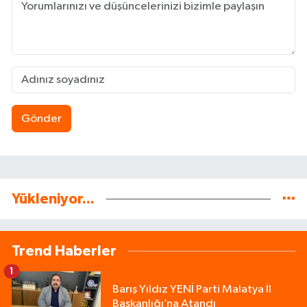
Gönder
Yükleniyor...
Trend Haberler
1
Barış Yıldız YENİ Parti Malatya İl
Başkanlığı’na Atandı