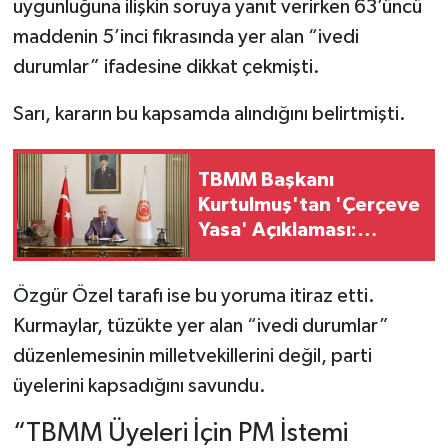
uygunluğuna ilişkin soruya yanıt verirken 63’üncü
maddenin 5’inci fıkrasında yer alan “ivedi
durumlar” ifadesine dikkat çekmişti.
Sarı, kararın bu kapsamda alındığını belirtmişti.
TBMM Başkanı
Kurtulmuş'tan 'Çerçeve
Yasa' Açıklaması:
"Terörsüz Türkiye
Hedefiyle İç Kalemizi
Özgür Özel tarafı ise bu yoruma itiraz etti.
Tahkim Edecek!"
Kurmaylar, tüzükte yer alan “ivedi durumlar”
düzenlemesinin milletvekillerini değil, parti
üyelerini kapsadığını savundu.
“TBMM Üyeleri İçin PM İstemi