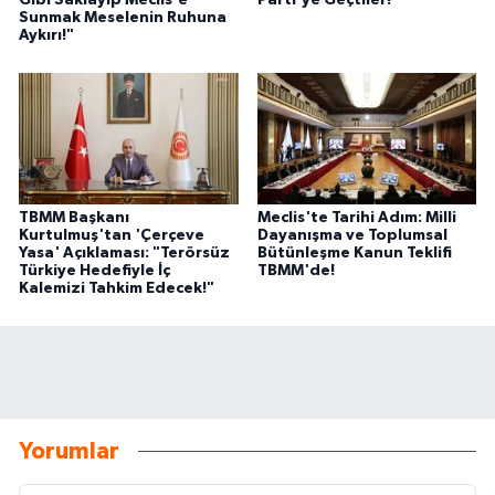
Gibi Saklayıp Meclis'e
Parti'ye Geçtiler!
Sunmak Meselenin Ruhuna
Aykırı!"
TBMM Başkanı
Meclis'te Tarihi Adım: Milli
Kurtulmuş'tan 'Çerçeve
Dayanışma ve Toplumsal
Yasa' Açıklaması: "Terörsüz
Bütünleşme Kanun Teklifi
Türkiye Hedefiyle İç
TBMM'de!
Kalemizi Tahkim Edecek!"
Yorumlar