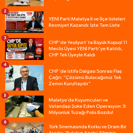
2
YENİ Parti Malatya İl ve İlçe listeleri
Resmiyet Kazandı: İşte Tam Liste
3
CHP'de Yeşilyurt'ta Büyük Kopuş! 11
Meclis Üyesi YENİ Parti'ye Katıldı,
CHP Tek Üyeyle Kaldı
4
CHP'de İstifa Dalgası Sonrası Flaş
Çağrı: "Çözümü Bulacağımız Tek
Zemin Kurultaydır"
5
Malatya’da Kuyumcuları ve
Vatandaşı Şoke Eden Operasyon: 9
Milyonluk Tuzağı Polis Bozdu!
6
Türk Sinemasında Korku ve Dram Bir