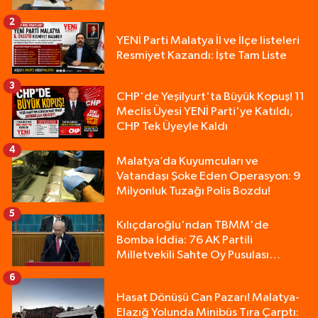
2
YENİ Parti Malatya İl ve İlçe listeleri
Resmiyet Kazandı: İşte Tam Liste
3
CHP'de Yeşilyurt'ta Büyük Kopuş! 11
Meclis Üyesi YENİ Parti'ye Katıldı,
CHP Tek Üyeyle Kaldı
4
Malatya’da Kuyumcuları ve
Vatandaşı Şoke Eden Operasyon: 9
Milyonluk Tuzağı Polis Bozdu!
5
Kılıçdaroğlu'ndan TBMM'de
Bomba İddia: 76 AK Partili
Milletvekili Sahte Oy Pusulası
Kullandı!
6
Hasat Dönüşü Can Pazarı! Malatya-
Elazığ Yolunda Minibüs Tıra Çarptı: