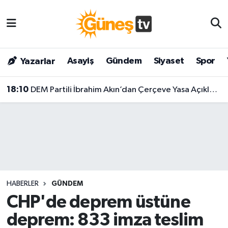
Asayiş
Malatya Nöbetçi Eczaneler
Asayiş
Gündem
Siyaset
Spor
Yazarlar
Bilim & Teknoloji
Malatya Hava Durumu
18:10
DEM Partili İbrahim Akın’dan Çerçeve Yasa Açıklaması: "1000 Adımın Birinci Adımı, Tamamlanmış Bir Yasa Değil!"
Dünya
Malatya Namaz Vakitleri
Eğitim
Malatya Trafik Yoğunluk Haritası
Gündem
Süper Lig Puan Durumu ve Fikstür
Kültür & Sanat
Tüm Manşetler
HABERLER
GÜNDEM
Magazin
Son Dakika Haberleri
CHP'de deprem üstüne
deprem: 833 imza teslim
Siyaset
Haber Arşivi