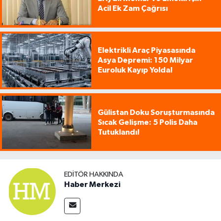
Acil Ek Zam Çağrısı
Elektrikli Araç Piyasasında
Asya Depremi: 150 Milyar
Euroluk Kayıp Yolda!
Gülistan Doku Soruşturmasında
Sıcak Gelişme: 5 Polis Daha
Tutuklandı!
EDITÖR HAKKINDA
Haber Merkezi