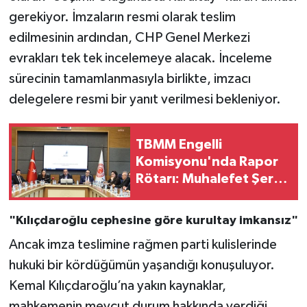
gerekiyor. İmzaların resmi olarak teslim
edilmesinin ardından, CHP Genel Merkezi
evrakları tek tek incelemeye alacak. İnceleme
sürecinin tamamlanmasıyla birlikte, imzacı
delegelere resmi bir yanıt verilmesi bekleniyor.
TBMM Engelli
Komisyonu'nda Rapor
Rötarı: Muhalefet Şerh
Hazırlığında!
"Kılıçdaroğlu cephesine göre kurultay imkansız"
Ancak imza teslimine rağmen parti kulislerinde
hukuki bir kördüğümün yaşandığı konuşuluyor.
Kemal Kılıçdaroğlu’na yakın kaynaklar,
mahkemenin mevcut durum hakkında verdiği