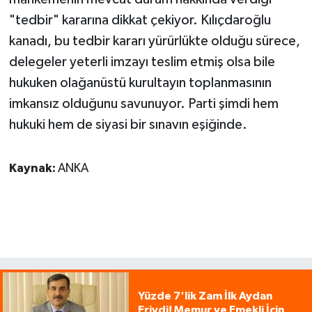
"tedbir" kararına dikkat çekiyor. Kılıçdaroğlu
kanadı, bu tedbir kararı yürürlükte olduğu sürece,
delegeler yeterli imzayı teslim etmiş olsa bile
hukuken olağanüstü kurultayın toplanmasının
imkansız olduğunu savunuyor. Parti şimdi hem
hukuki hem de siyasi bir sınavın eşiğinde.
Kaynak:
ANKA
Yüzde 7'lik Zam İlk Aydan
Eriydi! Memur ve Emekli İçin