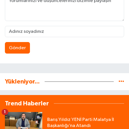
Gönder
Yükleniyor...
Trend Haberler
1
Barış Yıldız YENİ Parti Malatya İl
Başkanlığı’na Atandı