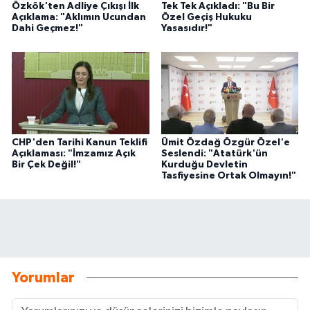
Özkök'ten Adliye Çıkışı İlk
Tek Tek Açıkladı: "Bu Bir
Açıklama: "Aklımın Ucundan
Özel Geçiş Hukuku
Dahi Geçmez!"
Yasasıdır!"
CHP'den Tarihi Kanun Teklifi
Ümit Özdağ Özgür Özel'e
Açıklaması: "İmzamız Açık
Seslendi: "Atatürk'ün
Bir Çek Değil!"
Kurduğu Devletin
Tasfiyesine Ortak Olmayın!"
Yorumlar