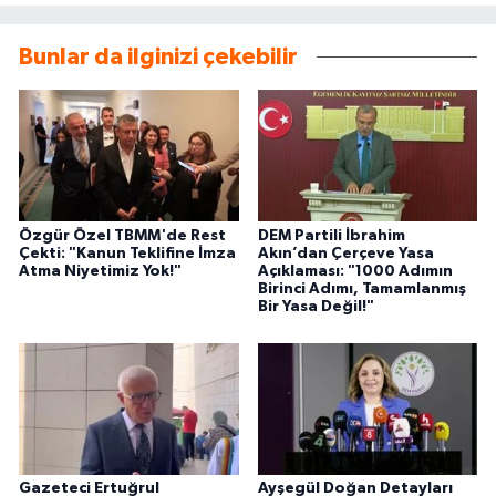
Bunlar da ilginizi çekebilir
Özgür Özel TBMM'de Rest
DEM Partili İbrahim
Çekti: "Kanun Teklifine İmza
Akın’dan Çerçeve Yasa
Atma Niyetimiz Yok!"
Açıklaması: "1000 Adımın
Birinci Adımı, Tamamlanmış
Bir Yasa Değil!"
Gazeteci Ertuğrul
Ayşegül Doğan Detayları