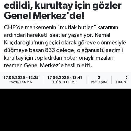
edildi, kurultay için gözler
Spor
Genel Merkez'de!
Yaşam
CHP’de mahkemenin "mutlak butlan" kararının
ardından hareketli saatler yaşanıyor. Kemal
Kılıçdaroğlu'nun geçici olarak göreve dönmesiyle
düğmeye basan 833 delege, olağanüstü seçimli
kurultay için topladıkları noter onaylı imzaları
resmen Genel Merkez'e teslim etti.
17.06.2026 - 12:25
17.06.2026 - 13:41
2
2 
YAYINLANMA
GÜNCELLEME
PAYLAŞIM
OKUNMA