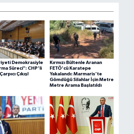
iyeti Demokrasiyle
Kırmızı Bültenle Aranan
rma Süreci": CHP'li
FETÖ'cü Karatepe
Çarpıcı Çıkış!
Yakalandı: Marmaris'te
Gömdüğü Silahlar İçin Metre
Metre Arama Başlatıldı