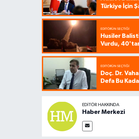
Türkiye İçin
EDITÖRÜN SEÇTIĞI
Husiler Balis
Vurdu, 40'tan
EDITÖRÜN SEÇTIĞI
Doç. Dr. Vaha
Defa Bu Kadar
EDITÖR HAKKINDA
Haber Merkezi