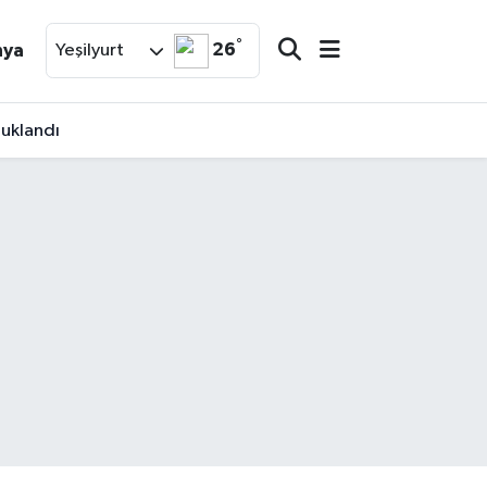
°
26
nya
Yeşilyurt
tuklandı