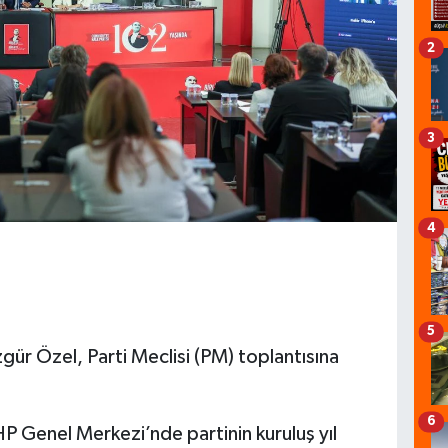
2
3
4
5
r Özel, Parti Meclisi (PM) toplantısına
6
 Genel Merkezi’nde partinin kuruluş yıl