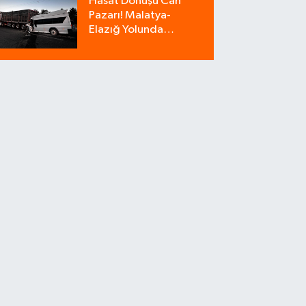
Hasat Dönüşü Can
Bozdu!
Pazarı! Malatya-
Elazığ Yolunda
Minibüs Tıra Çarptı: 18
Yaralı