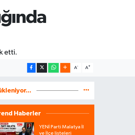
ığında
 etti.
-
+
A
A
ükleniyor...
rend Haberler
YENİ Parti Malatya İl
ve İlçe listeleri