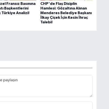
el Fransız Basınına
CHP'de Flaş Disiplin
atı Başkentlerini
Hamlesi: Gözaltına Alınan
 Türkiye Analizi!
Menderes Belediye Başkanı
İlkay Çiçek İçin Kesin İhraç
Talebi!