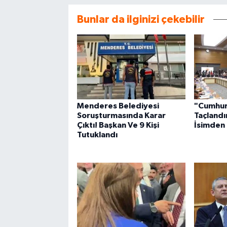
Bunlar da ilginizi çekebilir
Menderes Belediyesi
"Cumhur
Soruşturmasında Karar
Taçlandı
Çıktı! Başkan Ve 9 Kişi
İsimden 
Tutuklandı