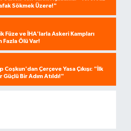
 Şafak Sökmek Üzere!"
tik Füze ve İHA'larla Askeri Kampları
 Fazla Ölü Var!
p Coşkun'dan Çerçeve Yasa Çıkışı: "İlk
 Güçlü Bir Adım Atıldı!"