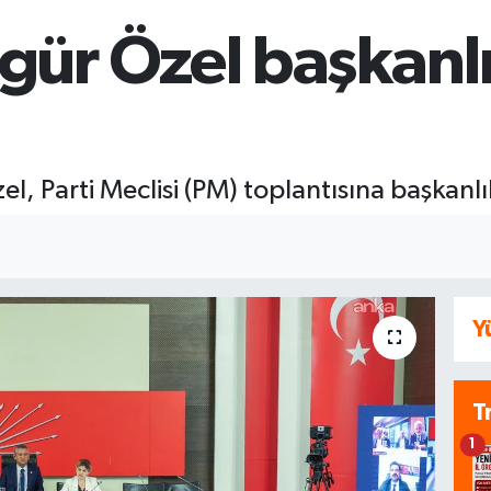
gür Özel başkanl
 Parti Meclisi (PM) toplantısına başkanlık
Y
T
1