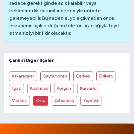
sadece gerektiğinde açık kalabilir veya
beklenmedik durumlar nedeniyle nöbete
gelemeyebilir. Bu nedenle, yola çıkmadan önce
eczanenin açık olduğunu telefon aracılığıyla teyit
etmeniz iyi bir fikir olacaktır.
Çankırı Diğer İlçeler
Atkaracalar
Bayramören
Çerkeş
Eldivan
İlgaz
Kizilirmak
Korgun
Kurşunlu
Merkez
Orta
Şabanözü
Yaprakli