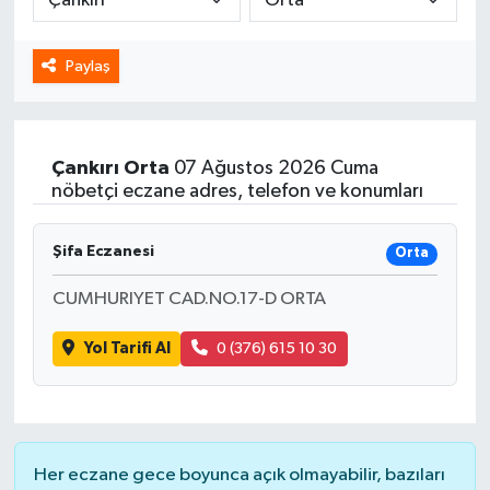
Spor
Paylaş
Yaşam
Çankırı
Orta
07 Ağustos 2026 Cuma
nöbetçi eczane adres, telefon ve konumları
Şifa Eczanesi
Orta
CUMHURIYET CAD.NO.17-D ORTA
Yol Tarifi Al
0 (376) 615 10 30
Her eczane gece boyunca açık olmayabilir, bazıları