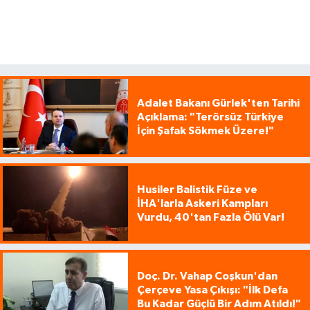
Adalet Bakanı Gürlek'ten Tarihi
Açıklama: "Terörsüz Türkiye
İçin Şafak Sökmek Üzere!"
Husiler Balistik Füze ve
İHA'larla Askeri Kampları
Vurdu, 40'tan Fazla Ölü Var!
Doç. Dr. Vahap Coşkun'dan
Çerçeve Yasa Çıkışı: "İlk Defa
Bu Kadar Güçlü Bir Adım Atıldı!"