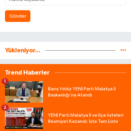
Gönder
Yükleniyor...
Trend Haberler
1
Barış Yıldız YENİ Parti Malatya İl
Başkanlığı’na Atandı
2
YENİ Parti Malatya İl ve İlçe listeleri
Resmiyet Kazandı: İşte Tam Liste