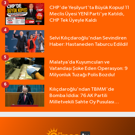
3
CHP'de Yeşilyurt'ta Büyük Kopuş! 11
Meclis Üyesi YENİ Parti'ye Katıldı,
CHP Tek Üyeyle Kaldı
4
Selvi Kılıçdaroğlu'ndan Sevindiren
Haber: Hastaneden Taburcu Edildi!
5
Malatya’da Kuyumcuları ve
Vatandaşı Şoke Eden Operasyon: 9
Milyonluk Tuzağı Polis Bozdu!
6
Kılıçdaroğlu'ndan TBMM'de
Bomba İddia: 76 AK Partili
Milletvekili Sahte Oy Pusulası
Kullandı!