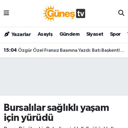
Asayiş
Malatya Nöbetçi Eczaneler
Asayiş
Gündem
Siyaset
Spor
Yazarlar
Bilim & Teknoloji
Malatya Hava Durumu
15:04
Özgür Özel Fransız Basınına Yazdı: Batı Başkentlerini Sarsacak Türkiye Analizi!
Dünya
Malatya Namaz Vakitleri
Eğitim
Malatya Trafik Yoğunluk Haritası
Gündem
Süper Lig Puan Durumu ve Fikstür
Kültür & Sanat
Tüm Manşetler
Bursalılar sağlıklı yaşam
Magazin
Son Dakika Haberleri
için yürüdü
Siyaset
Haber Arşivi