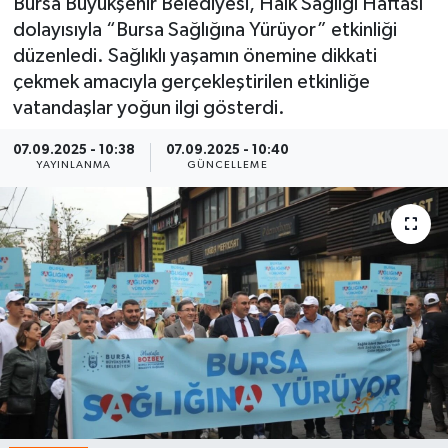
Bursa Büyükşehir Belediyesi, Halk Sağlığı Haftası
dolayısıyla “Bursa Sağlığına Yürüyor” etkinliği
Spor
düzenledi. Sağlıklı yaşamın önemine dikkati
çekmek amacıyla gerçekleştirilen etkinliğe
Yaşam
vatandaşlar yoğun ilgi gösterdi.
07.09.2025 - 10:38
07.09.2025 - 10:40
YAYINLANMA
GÜNCELLEME