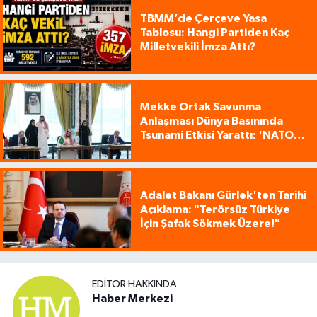
TBMM’de Çerçeve Yasa
Tablosu: Hangi Partiden Kaç
Milletvekili İmza Attı?
Mekke Ortak Savunma
Anlaşması Dünya Basınında
Tsunami Etkisi Yarattı: 'NATO
Tarzı Üçlü İttifak!'
Adalet Bakanı Gürlek'ten Tarihi
Açıklama: "Terörsüz Türkiye
İçin Şafak Sökmek Üzere!"
EDITÖR HAKKINDA
Haber Merkezi