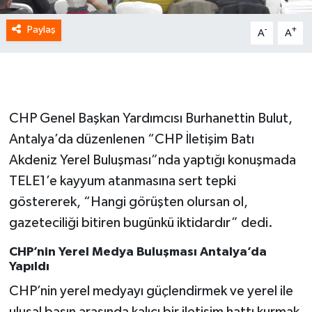
Paylaş
-
+
A
A
CHP Genel Başkan Yardımcısı Burhanettin Bulut,
Antalya’da düzenlenen “CHP İletişim Batı
Akdeniz Yerel Buluşması”nda yaptığı konuşmada
TELE1’e kayyum atanmasına sert tepki
göstererek, “Hangi görüşten olursan ol,
gazeteciliği bitiren bugünkü iktidardır” dedi.
CHP’nin Yerel Medya Buluşması Antalya’da
Yapıldı
CHP’nin yerel medyayı güçlendirmek ve yerel ile
ulusal basın arasında kalıcı bir iletişim hattı kurmak