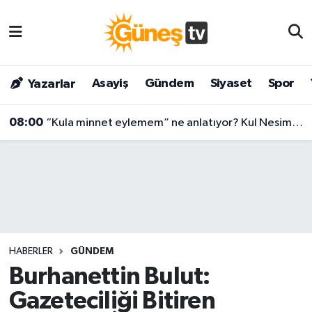
Asayiş
Malatya Nöbetçi Eczaneler
Asayiş
Gündem
Siyaset
Spor
Yazarlar
Bilim & Teknoloji
Malatya Hava Durumu
08:00
“Kula minnet eylemem” ne anlatıyor? Kul Nesimi’nin yüzyılları aşan mesajı
Dünya
Malatya Namaz Vakitleri
Eğitim
Malatya Trafik Yoğunluk Haritası
Gündem
Süper Lig Puan Durumu ve Fikstür
Kültür & Sanat
Tüm Manşetler
HABERLER
GÜNDEM
Magazin
Son Dakika Haberleri
Burhanettin Bulut:
Gazeteciliği Bitiren
Siyaset
Haber Arşivi