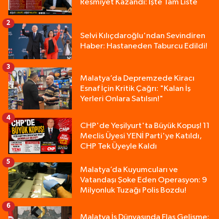
Resmiyet Kazandı: İşte Tam Liste
2
Selvi Kılıçdaroğlu'ndan Sevindiren
Haber: Hastaneden Taburcu Edildi!
3
Malatya’da Depremzede Kiracı
Esnaf İçin Kritik Çağrı: "Kalan İş
Yerleri Onlara Satılsın!"
4
CHP'de Yeşilyurt'ta Büyük Kopuş! 11
Meclis Üyesi YENİ Parti'ye Katıldı,
CHP Tek Üyeyle Kaldı
5
Malatya’da Kuyumcuları ve
Vatandaşı Şoke Eden Operasyon: 9
Milyonluk Tuzağı Polis Bozdu!
6
Malatya İş Dünyasında Flaş Gelişme: