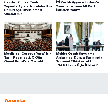
Cevdet Yılmaz Canlı
İYİ Partili Ayyüce Türkeş'e
Yayında Açıkladı: Selahattin
Yönelik Tutuma AK Partili
Demirtaş Düzenlemesi
İsimden Yanıt!
Olacak mı?
Meclis'te 'Çerçeve Yasa' İçin
Mekke Ortak Savunma
Tarih Kesinleşti: O Gün
Anlaşması Dünya Basınında
Genel Kurul'da Olacak!
Tsunami Etkisi Yarattı:
'NATO Tarzı Üçlü İttifak!'
Yorumlar