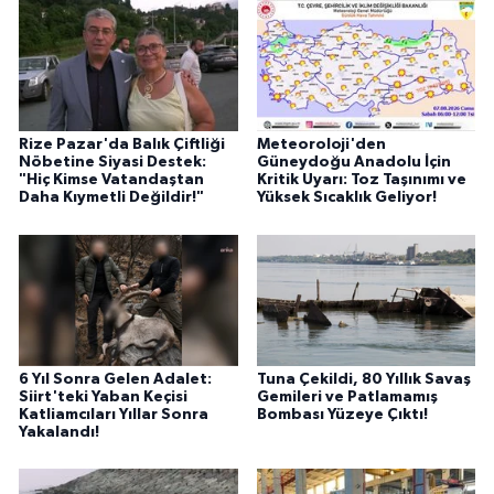
Rize Pazar'da Balık Çiftliği
Meteoroloji'den
Nöbetine Siyasi Destek:
Güneydoğu Anadolu İçin
"Hiç Kimse Vatandaştan
Kritik Uyarı: Toz Taşınımı ve
Daha Kıymetli Değildir!"
Yüksek Sıcaklık Geliyor!
6 Yıl Sonra Gelen Adalet:
Tuna Çekildi, 80 Yıllık Savaş
Siirt'teki Yaban Keçisi
Gemileri ve Patlamamış
Katliamcıları Yıllar Sonra
Bombası Yüzeye Çıktı!
Yakalandı!