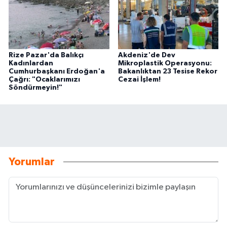
Rize Pazar'da Balıkçı
Akdeniz'de Dev
Kadınlardan
Mikroplastik Operasyonu:
Cumhurbaşkanı Erdoğan'a
Bakanlıktan 23 Tesise Rekor
Çağrı: "Ocaklarımızı
Cezai İşlem!
Söndürmeyin!"
Yorumlar