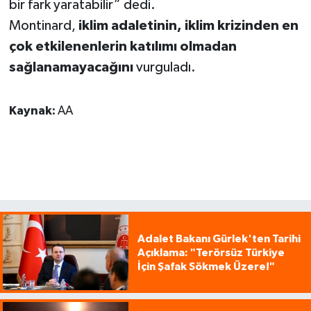
bir fark yaratabilir” dedi.
Montinard,
iklim adaletinin, iklim krizinden en
çok etkilenenlerin katılımı olmadan
sağlanamayacağını
vurguladı.
Kaynak:
AA
Adalet Bakanı Gürlek'ten Tarihi
Açıklama: "Terörsüz Türkiye
İçin Şafak Sökmek Üzere!"