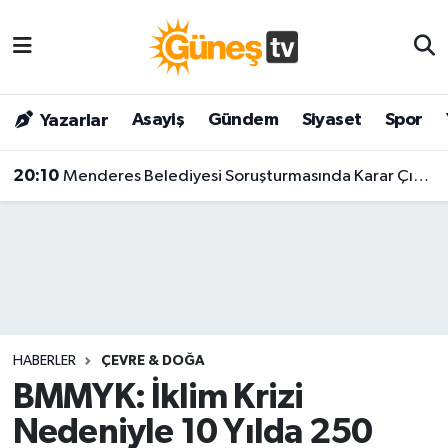
Asayiş
Malatya Nöbetçi Eczaneler
Asayiş
Gündem
Siyaset
Spor
Yazarlar
Bilim & Teknoloji
Malatya Hava Durumu
20:10
Menderes Belediyesi Soruşturmasında Karar Çıktı! Başkan Ve 9 Kişi Tutuklandı
Dünya
Malatya Namaz Vakitleri
Eğitim
Malatya Trafik Yoğunluk Haritası
Gündem
Süper Lig Puan Durumu ve Fikstür
Kültür & Sanat
Tüm Manşetler
HABERLER
ÇEVRE & DOĞA
Magazin
Son Dakika Haberleri
BMMYK: İklim Krizi
Nedeniyle 10 Yılda 250
Siyaset
Haber Arşivi