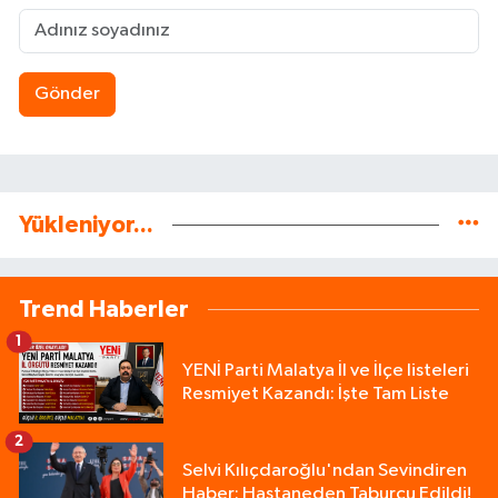
Gönder
Yükleniyor...
Trend Haberler
1
YENİ Parti Malatya İl ve İlçe listeleri
Resmiyet Kazandı: İşte Tam Liste
2
Selvi Kılıçdaroğlu'ndan Sevindiren
Haber: Hastaneden Taburcu Edildi!