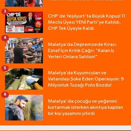
3
CHP'de Yeşilyurt'ta Büyük Kopuş! 11
Meclis Üyesi YENİ Parti'ye Katıldı,
CHP Tek Üyeyle Kaldı
4
Malatya’da Depremzede Kiracı
Esnaf İçin Kritik Çağrı: "Kalan İş
Yerleri Onlara Satılsın!"
5
Malatya’da Kuyumcuları ve
Vatandaşı Şoke Eden Operasyon: 9
Milyonluk Tuzağı Polis Bozdu!
6
Malatya'da çocuğu ve yeğenini
kurtarmak isterken akıntıya kapılan
bir kişi yaşamını yitirdi