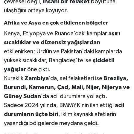
çevresel değil,
insani bir felaket
boyutuna
ulaştığını ortaya koyuyor.
Afrika ve Asya en çok etkilenen bölgeler
Kenya, Etiyopya ve Ruanda’daki kamplar
aşırı
sıcaklıklar ve düzensiz yağışlardan
etkilenirken; Ürdün ve Pakistan’daki kamplarda
yüksek sıcaklıklar, Bangladeş’te ise
şiddetli
yağışlar
öne çıktı.
Kuraklık
Zambiya
’da, sel felaketleri ise
Brezilya,
Burundi, Kamerun, Çad, Mali, Nijer, Nijerya ve
Güney Sudan
’da acil durumlara yol açtı.
Sadece 2024 yılında, BMMYK’nin ilan ettiği
acil
durumların üçte biri
, iklim kaynaklı afetlerin
yaşandığı bölgelerde meydana geldi.