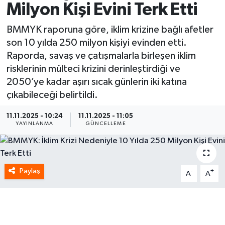
Milyon Kişi Evini Terk Etti
Spor
BMMYK raporuna göre, iklim krizine bağlı afetler
son 10 yılda 250 milyon kişiyi evinden etti.
Yaşam
Raporda, savaş ve çatışmalarla birleşen iklim
risklerinin mülteci krizini derinleştirdiği ve
2050’ye kadar aşırı sıcak günlerin iki katına
çıkabileceği belirtildi.
11.11.2025 - 10:24
11.11.2025 - 11:05
YAYINLANMA
GÜNCELLEME
Paylaş
-
+
A
A