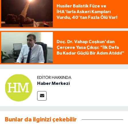
Husiler Balistik Füze ve
İHA'larla Askeri Kampları
Vurdu, 40'tan Fazla Ölü Var!
Doç. Dr. Vahap Coşkun'dan
Çerçeve Yasa Çıkışı: "İlk Defa
Bu Kadar Güçlü Bir Adım Atıldı!"
EDITÖR HAKKINDA
Haber Merkezi
Bunlar da ilginizi çekebilir