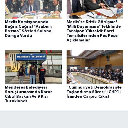
Meclis Komisyonunda
Meclis’te Kritik Görüşme!
Bağrış Çağrış! "Asabımı
'Milli Dayanışma' Teklifinde
Bozma" Sözleri Salona
Tansiyon Yükseldi: Parti
Damga Vurdu
Temsilcilerinden Peş Peşe
Açıklamalar
Menderes Belediyesi
"Cumhuriyeti Demokrasiyle
Soruşturmasında Karar
Taçlandırma Süreci": CHP'li
Çıktı! Başkan Ve 9 Kişi
İsimden Çarpıcı Çıkış!
Tutuklandı