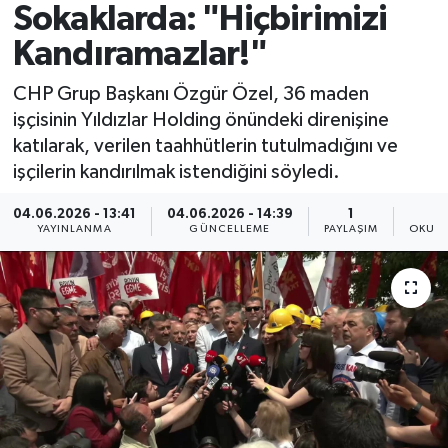
Sokaklarda: "Hiçbirimizi
Spor
Kandıramazlar!"
Yaşam
CHP Grup Başkanı Özgür Özel, 36 maden
işçisinin Yıldızlar Holding önündeki direnişine
katılarak, verilen taahhütlerin tutulmadığını ve
işçilerin kandırılmak istendiğini söyledi.
04.06.2026 - 13:41
04.06.2026 - 14:39
1
YAYINLANMA
GÜNCELLEME
PAYLAŞIM
OKUNM