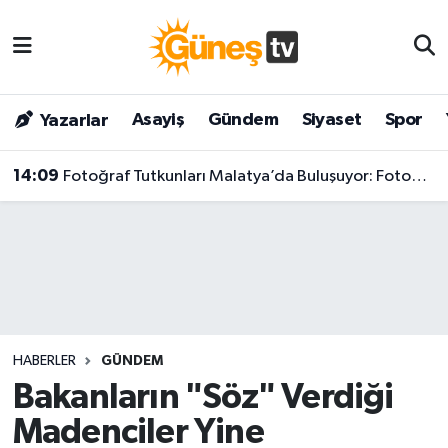
Asayiş
Malatya Nöbetçi Eczaneler
Asayiş
Gündem
Siyaset
Spor
Yazarlar
Bilim & Teknoloji
Malatya Hava Durumu
14:09
Fotoğraf Tutkunları Malatya’da Buluşuyor: FotoMaraton 2026 İçin Geri Sayım Başladı!
Dünya
Malatya Namaz Vakitleri
Eğitim
Malatya Trafik Yoğunluk Haritası
Gündem
Süper Lig Puan Durumu ve Fikstür
Kültür & Sanat
Tüm Manşetler
HABERLER
GÜNDEM
Magazin
Son Dakika Haberleri
Bakanların "Söz" Verdiği
Madenciler Yine
Siyaset
Haber Arşivi