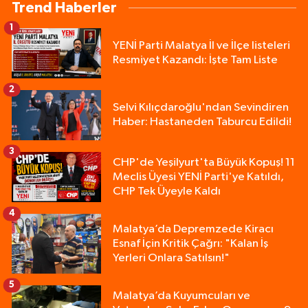
Trend Haberler
1
YENİ Parti Malatya İl ve İlçe listeleri
Resmiyet Kazandı: İşte Tam Liste
2
Selvi Kılıçdaroğlu'ndan Sevindiren
Haber: Hastaneden Taburcu Edildi!
3
CHP'de Yeşilyurt'ta Büyük Kopuş! 11
Meclis Üyesi YENİ Parti'ye Katıldı,
CHP Tek Üyeyle Kaldı
4
Malatya’da Depremzede Kiracı
Esnaf İçin Kritik Çağrı: "Kalan İş
Yerleri Onlara Satılsın!"
5
Malatya’da Kuyumcuları ve