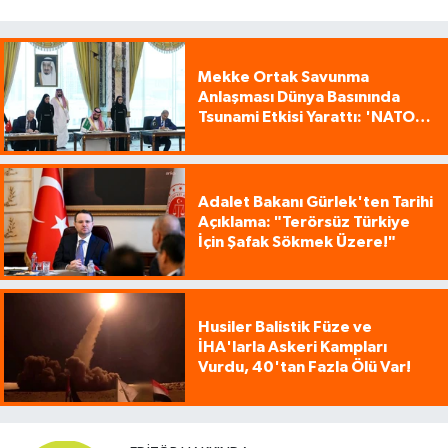
Mekke Ortak Savunma
Anlaşması Dünya Basınında
Tsunami Etkisi Yarattı: 'NATO
Tarzı Üçlü İttifak!'
Adalet Bakanı Gürlek'ten Tarihi
Açıklama: "Terörsüz Türkiye
İçin Şafak Sökmek Üzere!"
Husiler Balistik Füze ve
İHA'larla Askeri Kampları
Vurdu, 40'tan Fazla Ölü Var!