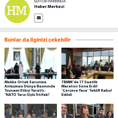
EDITÖR HAKKINDA
Haber Merkezi
Bunlar da ilginizi çekebilir
Mekke Ortak Savunma
TBMM'de 17 Saatlik
Anlaşması Dünya Basınında
Maraton Sona Erdi!
Tsunami Etkisi Yarattı:
'Çerçeve Yasa' Teklifi Kabul
'NATO Tarzı Üçlü İttifak!'
Edildi