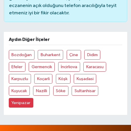
eczanenin açık olduğunu telefon aracılığıyla teyit
etmeniz iyi bir fikir olacaktır.
Aydın Diğer İlçeler
Bozdoğan
Buharkent
Çine
Didim
Efeler
Germencik
İncirliova
Karacasu
Karpuzlu
Koçarli
Köşk
Kuşadasi
Kuyucak
Nazilli
Söke
Sultanhisar
Yenipazar