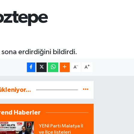
oztepe
ona erdirdiğini bildirdi.
-
+
A
A
ükleniyor...
rend Haberler
YENİ Parti Malatya İl
ve İlçe listeleri