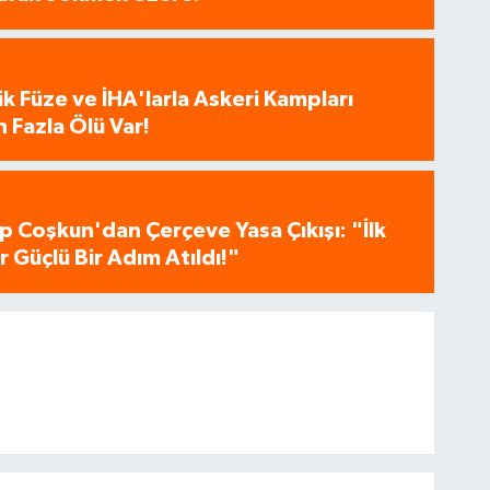
tik Füze ve İHA'larla Askeri Kampları
 Fazla Ölü Var!
p Coşkun'dan Çerçeve Yasa Çıkışı: "İlk
 Güçlü Bir Adım Atıldı!"