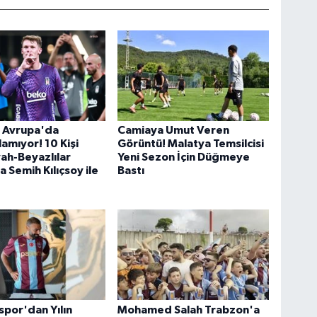
ş Avrupa'da
Camiaya Umut Veren
amıyor! 10 Kişi
Görüntü! Malatya Temsilcisi
yah-Beyazlılar
Yeni Sezon İçin Düğmeye
 Semih Kılıçsoy ile
Bastı
por'dan Yılın
Mohamed Salah Trabzon'a