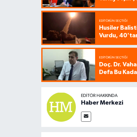
EDITÖRÜN SEÇTIĞI
Husiler Balis
Vurdu, 40'tan
EDITÖRÜN SEÇTIĞI
Doç. Dr. Vaha
Defa Bu Kadar
EDITÖR HAKKINDA
Haber Merkezi