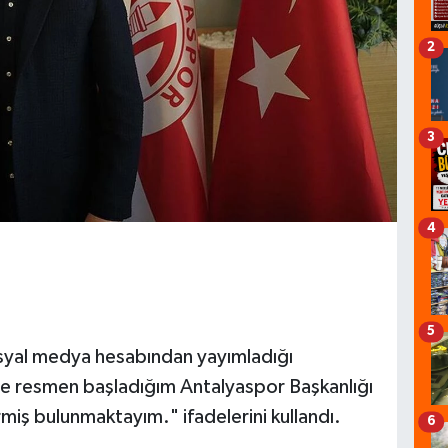
2
3
4
5
syal medya hesabından yayımladığı
de resmen başladığım Antalyaspor Başkanlığı
miş bulunmaktayım." ifadelerini kullandı.
6