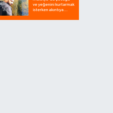
Bozdu!
ve yeğenini kurtarmak
isterken akıntıya
kapılan bir kişi
yaşamını yitirdi