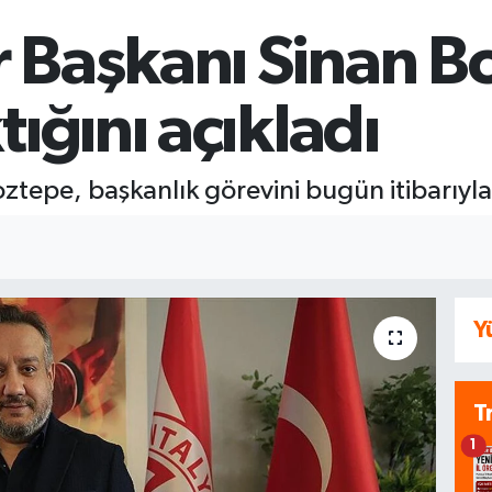
 Başkanı Sinan B
tığını açıkladı
tepe, başkanlık görevini bugün itibarıyla s
Y
T
1