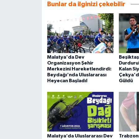
Bunlar da ilginizi çekebilir
Malatya'da Dev
Beşikta
Organizasyon Şehir
Durdurul
Merkezini Hareketlendirdi:
Kalan Si
Beydağı'nda Uluslararası
Çekya'da
Heyecan Başladı!
Güldü
Malatya’da Uluslararası Dev
Trabzons