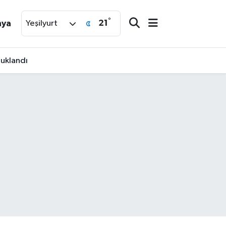
°
21
nya
Yeşilyurt
tuklandı