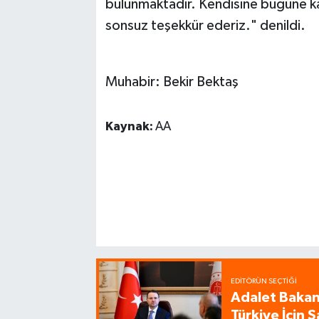
bulunmaktadır. Kendisine bugüne k
sonsuz teşekkür ederiz." denildi.
Muhabir: Bekir Bektaş
Kaynak:
AA
EDITÖRÜN SEÇTIĞI
Adalet Bakanı
Türkiye İçin