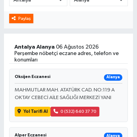
Spor
Paylaş
Yaşam
Antalya
Alanya
06 Ağustos 2026
Perşembe nöbetçi eczane adres, telefon ve
konumları
Oksijen Eczanesi
Alanya
MAHMUTLAR MAH. ATATÜRK CAD. NO:119 A
OKTAY CEBECİ AİLE SAĞLIĞI MERKEZİ YANI
Yol Tarifi Al
0 (532) 640 37 70
Alper Eczanesi
Alanya