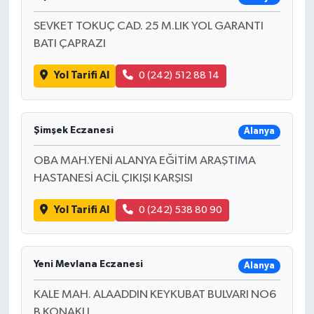
SEVKET TOKUÇ CAD. 25 M.LIK YOL GARANTI
BATI ÇAPRAZI
Yol Tarifi Al
0 (242) 512 88 14
Şimşek Eczanesi
Alanya
OBA MAH.YENİ ALANYA EĞİTİM ARAŞTIMA
HASTANESİ ACİL ÇIKIŞI KARŞISI
Yol Tarifi Al
0 (242) 538 80 90
Yeni Mevlana Eczanesi
Alanya
KALE MAH. ALAADDIN KEYKUBAT BULVARI NO6
B KONAKLI