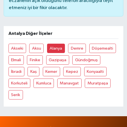
eczanenin açık olduğunu telefon aracılığıyla teyit
etmeniz iyi bir fikir olacaktır.
Antalya Diğer İlçeler
Akseki
Aksu
Alanya
Demre
Döşemealti
Elmali
Finike
Gazipaşa
Gündoğmuş
İbradi
Kaş
Kemer
Kepez
Konyaalti
Korkuteli
Kumluca
Manavgat
Muratpaşa
Serik