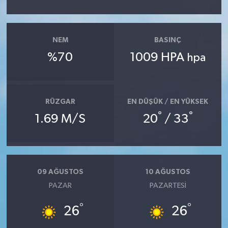
NEM
BASINÇ
%70
1009 HPA
hpa
RÜZGAR
EN DÜŞÜK / EN YÜKSEK
°
°
1.69 M/S
20
/ 33
09 AĞUSTOS
10 AĞUSTOS
PAZAR
PAZARTESI
°
°
26
26