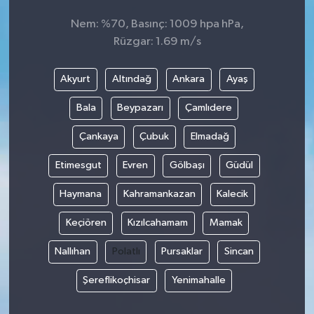
Nem: %70, Basınç: 1009 hpa hPa,
Rüzgar: 1.69 m/s
Akyurt
Altındağ
Ankara
Ayaş
Bala
Beypazarı
Çamlıdere
Çankaya
Çubuk
Elmadağ
Etimesgut
Evren
Gölbaşı
Güdül
Haymana
Kahramankazan
Kalecik
Keçiören
Kızılcahamam
Mamak
Nallıhan
Polatlı
Pursaklar
Sincan
Şereflikoçhisar
Yenimahalle