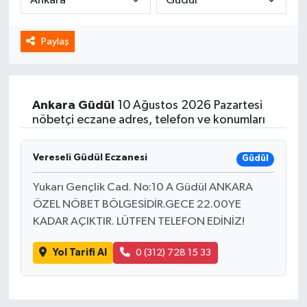
Spor
Paylaş
Yaşam
Ankara
Güdül
10 Ağustos 2026 Pazartesi
nöbetçi eczane adres, telefon ve konumları
Vereseli Güdül Eczanesi
Güdül
Yukarı Gençlik Cad. No:10 A Güdül ANKARA
ÖZEL NÖBET BÖLGESİDİR.GECE 22.00YE
KADAR AÇIKTIR. LÜTFEN TELEFON EDİNİZ!
Yol Tarifi Al
0 (312) 728 15 33