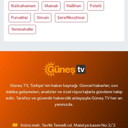
Kizilcahamam
Mamak
Nallihan
Polatli
Pursaklar
Sincan
Şereflikoçhisar
Yenimahalle
Güneş TV, Türkiye'nin haber kaynağı. Güncel haberler, son
dakika gelişmeleri, analizler ve özel röportajlarla gündemi takip
edin. Tarafsız ve güvenilir habercilik anlayışıyla Güneş TV her an
yanınızda.
İnönü mah. Tevfik Temelli cd. Malatya basım No:2/2