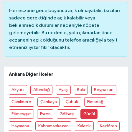
Her eczane gece boyunca açık olmayabilir, bazıları
sadece gerektiğinde açık kalabilir veya
beklenmedik durumlar nedeniyle nöbete
gelemeyebilir. Bu nedenle, yola çıkmadan önce
eczanenin açık olduğunu telefon aracılığıyla teyit
etmeniz iyi bir fikir olacaktır.
Ankara Diğer İlçeler
Akyurt
Altindağ
Ayaş
Bala
Beypazari
Çamlidere
Çankaya
Çubuk
Elmadağ
Etimesgut
Evren
Gölbaşi
Güdül
Haymana
Kahramankazan
Kalecik
Keçiören