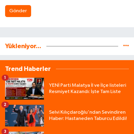
Gönder
Yükleniyor...
Trend Haberler
1
YENİ Parti Malatya İl ve İlçe listeleri
Resmiyet Kazandı: İşte Tam Liste
2
Selvi Kılıçdaroğlu'ndan Sevindiren
Haber: Hastaneden Taburcu Edildi!
3