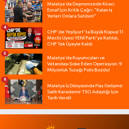
Malatya’da Depremzede Kiracı
Esnaf İçin Kritik Çağrı: "Kalan İş
Yerleri Onlara Satılsın!"
4
CHP'de Yeşilyurt'ta Büyük Kopuş! 11
Meclis Üyesi YENİ Parti'ye Katıldı,
CHP Tek Üyeyle Kaldı
5
Malatya’da Kuyumcuları ve
Vatandaşı Şoke Eden Operasyon: 9
Milyonluk Tuzağı Polis Bozdu!
6
Malatya İş Dünyasında Flaş Gelişme:
Salih Karademir TSO Adaylığı İçin
Tarih Verdi!