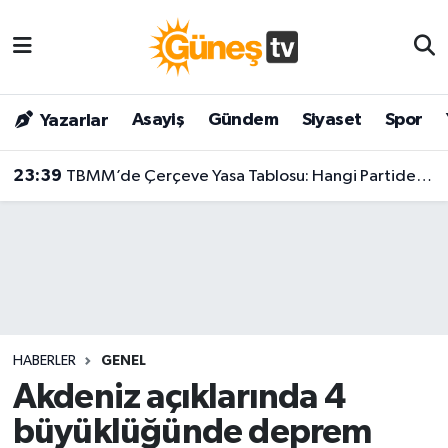
Asayiş
Malatya Nöbetçi Eczaneler
Asayiş
Gündem
Siyaset
Spor
Yazarlar
Bilim & Teknoloji
Malatya Hava Durumu
23:39
TBMM’de Çerçeve Yasa Tablosu: Hangi Partiden Kaç Milletvekili İmza Attı?
Dünya
Malatya Namaz Vakitleri
Eğitim
Malatya Trafik Yoğunluk Haritası
Gündem
Süper Lig Puan Durumu ve Fikstür
Kültür & Sanat
Tüm Manşetler
HABERLER
GENEL
Magazin
Son Dakika Haberleri
Akdeniz açıklarında 4
büyüklüğünde deprem
Siyaset
Haber Arşivi