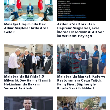
Malatya Ulaşımında Dev
Akdeniz'de Korkutan
Adım: Müjdeler Arda Arda
Deprem: Muğla ve Çevre
Geldi!
İllerde Hissedildi! AFAD Son
İki Verilerini Paylaştı
Malatya'da İki Yılda 1,5
Malatya’da Market, Kafe ve
Milyarlık Dev Hamle! Sami Er
Restoranlara Ceza Yağdı:
Hekimhan'da Rakam
Fahiş Fiyat Şüphesiyle
Vererek Açıkladı
Kurula Sevk Edildiler!