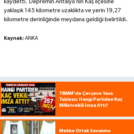
kaydetti. Depremin Antalya’nın Kaş ilçesine
yaklaşık 145 kilometre uzaklıkta ve yerin 19,27
kilometre derinliğinde meydana geldiği belirtildi.
Kaynak:
ANKA
TBMM’de Çerçeve Yasa
Tablosu: Hangi Partiden Kaç
Milletvekili İmza Attı?
Mekke Ortak Savunma