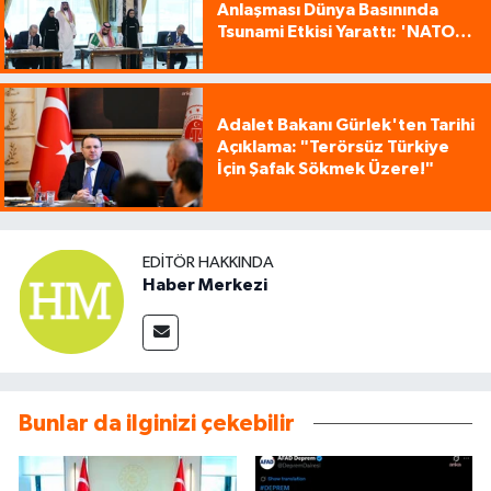
Anlaşması Dünya Basınında
Tsunami Etkisi Yarattı: 'NATO
Tarzı Üçlü İttifak!'
Adalet Bakanı Gürlek'ten Tarihi
Açıklama: "Terörsüz Türkiye
İçin Şafak Sökmek Üzere!"
EDITÖR HAKKINDA
Haber Merkezi
Bunlar da ilginizi çekebilir