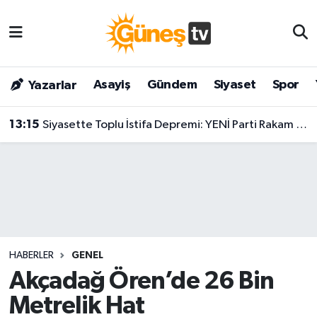
Asayiş
Malatya Nöbetçi Eczaneler
Asayiş
Gündem
Siyaset
Spor
Yazarlar
Bilim & Teknoloji
Malatya Hava Durumu
13:15
Siyasette Toplu İstifa Depremi: YENİ Parti Rakam Verdi, Sayı 300'ü Aşıyor!
Dünya
Malatya Namaz Vakitleri
Eğitim
Malatya Trafik Yoğunluk Haritası
Gündem
Süper Lig Puan Durumu ve Fikstür
Kültür & Sanat
Tüm Manşetler
HABERLER
GENEL
Magazin
Son Dakika Haberleri
Akçadağ Ören’de 26 Bin
Metrelik Hat
Siyaset
Haber Arşivi