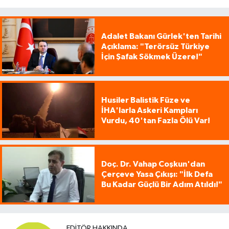
Adalet Bakanı Gürlek'ten Tarihi
Açıklama: "Terörsüz Türkiye
İçin Şafak Sökmek Üzere!"
Husiler Balistik Füze ve
İHA'larla Askeri Kampları
Vurdu, 40'tan Fazla Ölü Var!
Doç. Dr. Vahap Coşkun'dan
Çerçeve Yasa Çıkışı: "İlk Defa
Bu Kadar Güçlü Bir Adım Atıldı!"
EDITÖR HAKKINDA