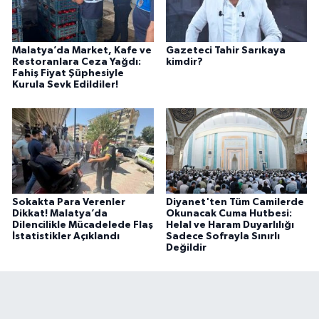
Malatya’da Market, Kafe ve
Gazeteci Tahir Sarıkaya
Restoranlara Ceza Yağdı:
kimdir?
Fahiş Fiyat Şüphesiyle
Kurula Sevk Edildiler!
Sokakta Para Verenler
Diyanet'ten Tüm Camilerde
Dikkat! Malatya’da
Okunacak Cuma Hutbesi:
Dilencilikle Mücadelede Flaş
Helal ve Haram Duyarlılığı
İstatistikler Açıklandı
Sadece Sofrayla Sınırlı
Değildir