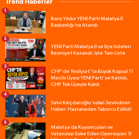
Trend Haberler
1
Barış Yıldız YENİ Parti Malatya İl
Başkanlığı’na Atandı
2
YENİ Parti Malatya İl ve İlçe listeleri
Resmiyet Kazandı: İşte Tam Liste
3
CHP'de Yeşilyurt'ta Büyük Kopuş! 11
Meclis Üyesi YENİ Parti'ye Katıldı,
CHP Tek Üyeyle Kaldı
4
Selvi Kılıçdaroğlu'ndan Sevindiren
Haber: Hastaneden Taburcu Edildi!
5
Malatya’da Kuyumcuları ve
Vatandaşı Şoke Eden Operasyon: 9