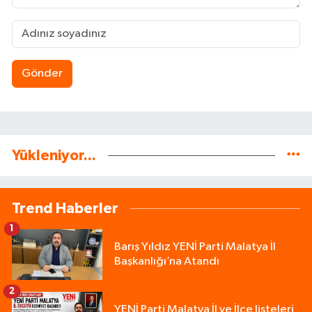
Gönder
Yükleniyor...
Trend Haberler
1
Barış Yıldız YENİ Parti Malatya İl
Başkanlığı’na Atandı
2
YENİ Parti Malatya İl ve İlçe listeleri