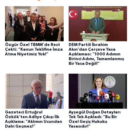
Özgür Özel TBMM'de Rest
DEM Partili İbrahim
Çekti: "Kanun Teklifine İmza
Akın’dan Çerçeve Yasa
Atma Niyetimiz Yok!"
Açıklaması: "1000 Adımın
Birinci Adımı, Tamamlanmış
Bir Yasa Değil!"
Gazeteci Ertuğrul
Ayşegül Doğan Detayları
Özkök'ten Adliye Çıkışı İlk
Tek Tek Açıkladı: "Bu Bir
Açıklama: "Aklımın Ucundan
Özel Geçiş Hukuku
Dahi Geçmez!"
Yasasıdır!"