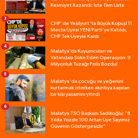
Resmiyet Kazandı: İşte Tam Liste
3
CHP'de Yeşilyurt'ta Büyük Kopuş! 11
Meclis Üyesi YENİ Parti'ye Katıldı,
CHP Tek Üyeyle Kaldı
4
Malatya’da Kuyumcuları ve
Vatandaşı Şoke Eden Operasyon: 9
Milyonluk Tuzağı Polis Bozdu!
5
Malatya'da çocuğu ve yeğenini
kurtarmak isterken akıntıya kapılan
bir kişi yaşamını yitirdi
6
Malatya TSO Başkanı Sadıkoğlu: "8
Yılda Yüzde 100 Artan Üye Sayımız
Güvenin Göstergesidir"