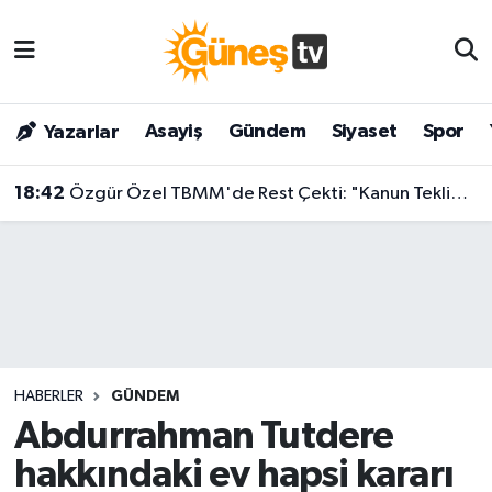
Asayiş
Malatya Nöbetçi Eczaneler
Asayiş
Gündem
Siyaset
Spor
Yazarlar
Bilim & Teknoloji
Malatya Hava Durumu
18:42
Özgür Özel TBMM'de Rest Çekti: "Kanun Teklifine İmza Atma Niyetimiz Yok!"
Dünya
Malatya Namaz Vakitleri
Eğitim
Malatya Trafik Yoğunluk Haritası
Gündem
Süper Lig Puan Durumu ve Fikstür
Kültür & Sanat
Tüm Manşetler
HABERLER
GÜNDEM
Magazin
Son Dakika Haberleri
Abdurrahman Tutdere
hakkındaki ev hapsi kararı
Siyaset
Haber Arşivi