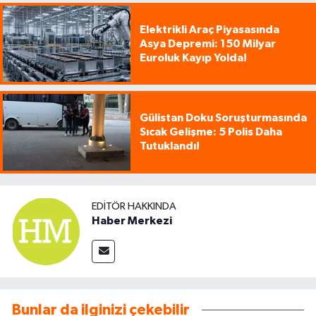
Elektrikli Araç Piyasasında
Asya Depremi: 150 Milyar
Euroluk Kayıp Yolda!
Gülistan Doku Soruşturmasında
Sıcak Gelişme: 5 Polis Daha
Tutuklandı!
EDITÖR HAKKINDA
Haber Merkezi
Bunlar da ilginizi çekebilir