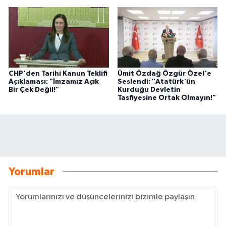
CHP'den Tarihi Kanun Teklifi
Ümit Özdağ Özgür Özel'e
Açıklaması: "İmzamız Açık
Seslendi: "Atatürk'ün
Bir Çek Değil!"
Kurduğu Devletin
Tasfiyesine Ortak Olmayın!"
Yorumlar