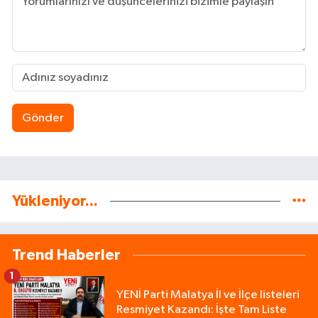
Gönder
Yükleniyor...
Trend Haberler
1
YENİ Parti Malatya İl ve İlçe listeleri
Resmiyet Kazandı: İşte Tam Liste