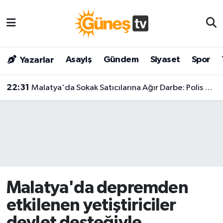
Asayiş
Malatya Nöbetçi Eczaneler
Asayiş
Gündem
Siyaset
Spor
Yazarlar
Bilim & Teknoloji
Malatya Hava Durumu
22:31
Malatya'da Sokak Satıcılarına Ağır Darbe: Polis Adım Adım Takip Etti!
Dünya
Malatya Namaz Vakitleri
Eğitim
Malatya Trafik Yoğunluk Haritası
Gündem
Süper Lig Puan Durumu ve Fikstür
Kültür & Sanat
Tüm Manşetler
Malatya'da depremden
Magazin
Son Dakika Haberleri
etkilenen yetiştiriciler
Siyaset
Haber Arşivi
devlet desteğiyle