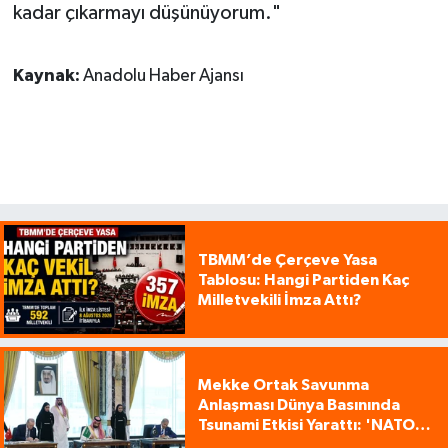
kadar çıkarmayı düşünüyorum."
Kaynak:
Anadolu Haber Ajansı
TBMM’de Çerçeve Yasa
Tablosu: Hangi Partiden Kaç
Milletvekili İmza Attı?
Mekke Ortak Savunma
Anlaşması Dünya Basınında
Tsunami Etkisi Yarattı: 'NATO
Tarzı Üçlü İttifak!'