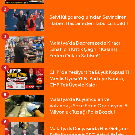
2
Selvi Kılıçdaroğlu'ndan Sevindiren
Haber: Hastaneden Taburcu Edildi!
3
Malatya’da Depremzede Kiracı
Esnaf İçin Kritik Çağrı: "Kalan İş
Yerleri Onlara Satılsın!"
4
CHP'de Yeşilyurt'ta Büyük Kopuş! 11
Meclis Üyesi YENİ Parti'ye Katıldı,
CHP Tek Üyeyle Kaldı
5
Malatya’da Kuyumcuları ve
Vatandaşı Şoke Eden Operasyon: 9
Milyonluk Tuzağı Polis Bozdu!
6
Malatya İş Dünyasında Flaş Gelişme: