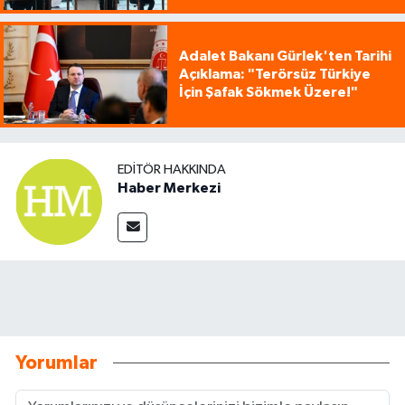
Adalet Bakanı Gürlek'ten Tarihi
Açıklama: "Terörsüz Türkiye
İçin Şafak Sökmek Üzere!"
EDITÖR HAKKINDA
Haber Merkezi
Yorumlar