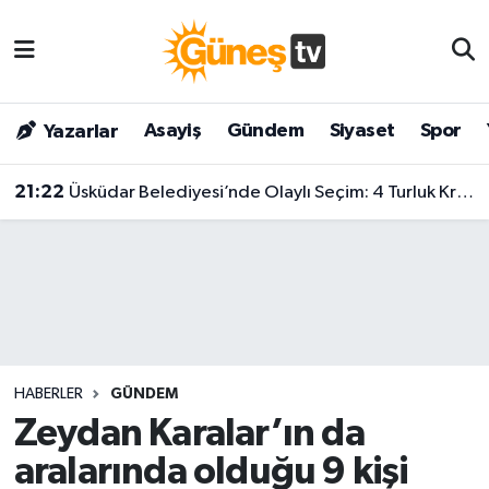
Asayiş
Malatya Nöbetçi Eczaneler
Asayiş
Gündem
Siyaset
Spor
Yazarlar
Bilim & Teknoloji
Malatya Hava Durumu
21:22
Üsküdar Belediyesi’nde Olaylı Seçim: 4 Turluk Krizin Ardından Sibel Tan Çetinkaya Kazandı!
Dünya
Malatya Namaz Vakitleri
Eğitim
Malatya Trafik Yoğunluk Haritası
Gündem
Süper Lig Puan Durumu ve Fikstür
Kültür & Sanat
Tüm Manşetler
HABERLER
GÜNDEM
Magazin
Son Dakika Haberleri
Zeydan Karalar’ın da
aralarında olduğu 9 kişi
Siyaset
Haber Arşivi