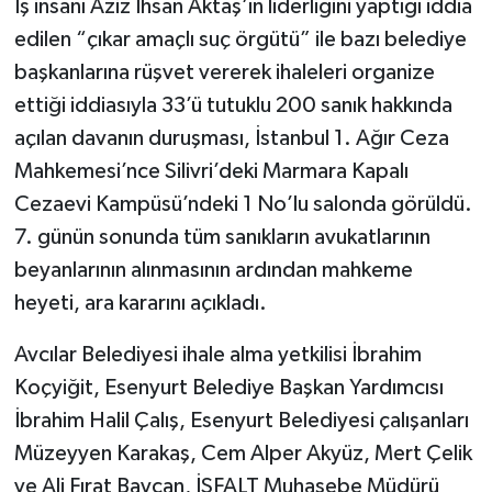
İş insanı Aziz İhsan Aktaş’ın liderliğini yaptığı iddia
edilen “çıkar amaçlı suç örgütü” ile bazı belediye
başkanlarına rüşvet vererek ihaleleri organize
ettiği iddiasıyla 33’ü tutuklu 200 sanık hakkında
açılan davanın duruşması, İstanbul 1. Ağır Ceza
Mahkemesi’nce Silivri’deki Marmara Kapalı
Cezaevi Kampüsü’ndeki 1 No’lu salonda görüldü.
7. günün sonunda tüm sanıkların avukatlarının
beyanlarının alınmasının ardından mahkeme
heyeti, ara kararını açıkladı.
Avcılar Belediyesi ihale alma yetkilisi İbrahim
Koçyiğit, Esenyurt Belediye Başkan Yardımcısı
İbrahim Halil Çalış, Esenyurt Belediyesi çalışanları
Müzeyyen Karakaş, Cem Alper Akyüz, Mert Çelik
ve Ali Fırat Baycan, İSFALT Muhasebe Müdürü