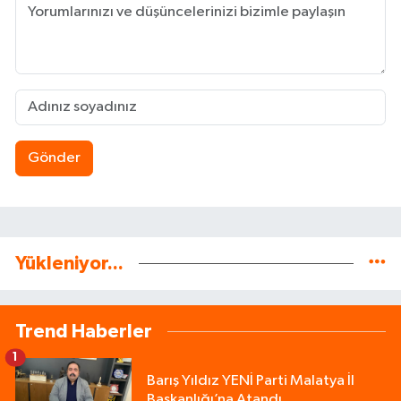
Gönder
Yükleniyor...
Trend Haberler
1
Barış Yıldız YENİ Parti Malatya İl
Başkanlığı’na Atandı