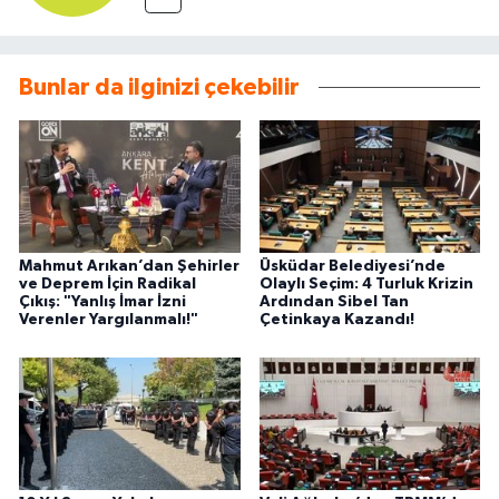
Bunlar da ilginizi çekebilir
Mahmut Arıkan’dan Şehirler
Üsküdar Belediyesi’nde
ve Deprem İçin Radikal
Olaylı Seçim: 4 Turluk Krizin
Çıkış: "Yanlış İmar İzni
Ardından Sibel Tan
Verenler Yargılanmalı!"
Çetinkaya Kazandı!