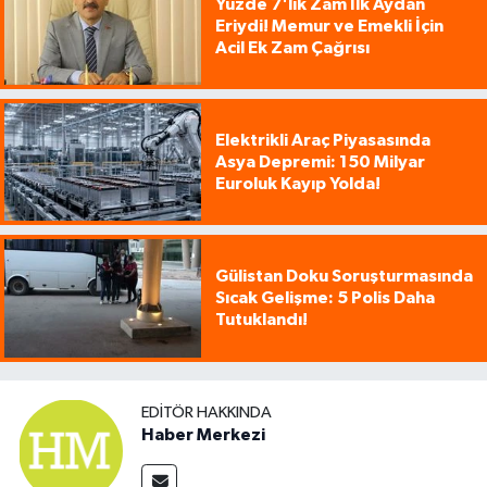
Yüzde 7'lik Zam İlk Aydan
Eriydi! Memur ve Emekli İçin
Acil Ek Zam Çağrısı
Elektrikli Araç Piyasasında
Asya Depremi: 150 Milyar
Euroluk Kayıp Yolda!
Gülistan Doku Soruşturmasında
Sıcak Gelişme: 5 Polis Daha
Tutuklandı!
EDITÖR HAKKINDA
Haber Merkezi