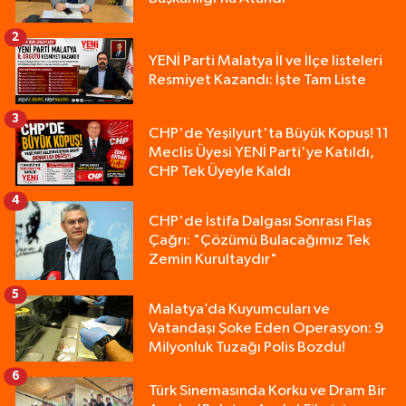
2
YENİ Parti Malatya İl ve İlçe listeleri
Resmiyet Kazandı: İşte Tam Liste
3
CHP'de Yeşilyurt'ta Büyük Kopuş! 11
Meclis Üyesi YENİ Parti'ye Katıldı,
CHP Tek Üyeyle Kaldı
4
CHP'de İstifa Dalgası Sonrası Flaş
Çağrı: "Çözümü Bulacağımız Tek
Zemin Kurultaydır"
5
Malatya’da Kuyumcuları ve
Vatandaşı Şoke Eden Operasyon: 9
Milyonluk Tuzağı Polis Bozdu!
6
Türk Sinemasında Korku ve Dram Bir