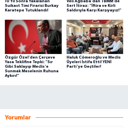
10 Yıl Sonra Yakalanan
Veli Ağbaba’dan TBMM’de
Suikast Timi Firarisi Burkay
Sert İtiraz: "İftira ve Kirli
Karatepe Tutuklandı!
Saldırıyla Karşı Karşıyayız!"
Özgür Özel’den Çerçeve
Haluk Cömeroğlu ve Meclis
Yasa Teklifine Tepki: "Sır
Üyeleri İstifa Etti! YENİ
Gibi Saklayıp Meclis'e
Parti'ye Geçtiler!
Sunmak Meselenin Ruhuna
Aykırı!"
Yorumlar