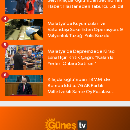
Selvi Kılıçdaroğlu'ndan Sevindiren
Haber: Hastaneden Taburcu Edildi!
4
Malatya’da Kuyumcuları ve
Vatandaşı Şoke Eden Operasyon: 9
Milyonluk Tuzağı Polis Bozdu!
5
Malatya’da Depremzede Kiracı
Esnaf İçin Kritik Çağrı: "Kalan İş
Yerleri Onlara Satılsın!"
6
Kılıçdaroğlu'ndan TBMM'de
Bomba İddia: 76 AK Partili
Milletvekili Sahte Oy Pusulası
Kullandı!