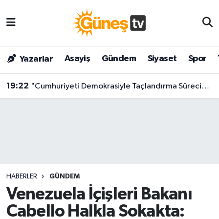
Asayiş
Malatya Nöbetçi Eczaneler
Asayiş
Gündem
Siyaset
Spor
Yazarlar
Bilim & Teknoloji
Malatya Hava Durumu
19:22
"Cumhuriyeti Demokrasiyle Taçlandırma Süreci": CHP'li İsimden Çarpıcı Çıkış!
Dünya
Malatya Namaz Vakitleri
Eğitim
Malatya Trafik Yoğunluk Haritası
Gündem
Süper Lig Puan Durumu ve Fikstür
Kültür & Sanat
Tüm Manşetler
HABERLER
GÜNDEM
Magazin
Son Dakika Haberleri
Venezuela İçişleri Bakanı
Cabello Halkla Sokakta:
Siyaset
Haber Arşivi