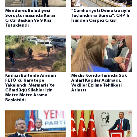
Menderes Belediyesi
"Cumhuriyeti Demokrasiyle
Soruşturmasında Karar
Taçlandırma Süreci": CHP'li
Çıktı! Başkan Ve 9 Kişi
İsimden Çarpıcı Çıkış!
Tutuklandı
Kırmızı Bültenle Aranan
Meclis Koridorlarında Şok
FETÖ'cü Karatepe
Anlar! Kapılar Açılmadı,
Yakalandı: Marmaris'te
Vekiller Ezilme Tehlikesi
Gömdüğü Silahlar İçin
Atlattı
Metre Metre Arama
Başlatıldı