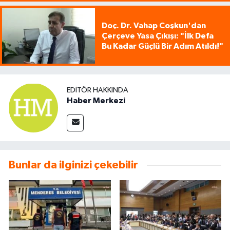
Doç. Dr. Vahap Coşkun'dan
Çerçeve Yasa Çıkışı: "İlk Defa
Bu Kadar Güçlü Bir Adım Atıldı!"
EDITÖR HAKKINDA
Haber Merkezi
Bunlar da ilginizi çekebilir