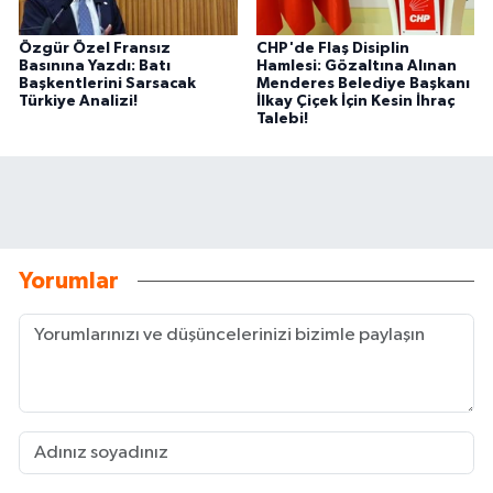
Özgür Özel Fransız
CHP'de Flaş Disiplin
Basınına Yazdı: Batı
Hamlesi: Gözaltına Alınan
Başkentlerini Sarsacak
Menderes Belediye Başkanı
Türkiye Analizi!
İlkay Çiçek İçin Kesin İhraç
Talebi!
Yorumlar