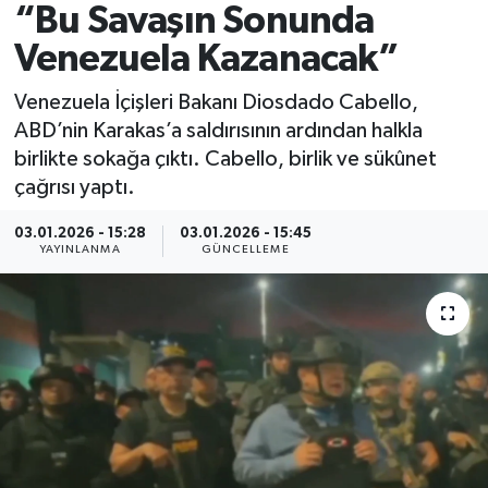
“Bu Savaşın Sonunda
Spor
Venezuela Kazanacak”
Yaşam
Venezuela İçişleri Bakanı Diosdado Cabello,
ABD’nin Karakas’a saldırısının ardından halkla
birlikte sokağa çıktı. Cabello, birlik ve sükûnet
çağrısı yaptı.
03.01.2026 - 15:28
03.01.2026 - 15:45
YAYINLANMA
GÜNCELLEME