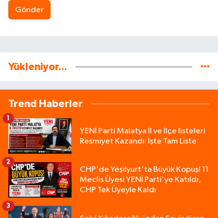
Gönder
Yükleniyor...
Trend Haberler
1
YENİ Parti Malatya İl ve İlçe listeleri
Resmiyet Kazandı: İşte Tam Liste
2
CHP'de Yeşilyurt'ta Büyük Kopuş! 11
Meclis Üyesi YENİ Parti'ye Katıldı,
CHP Tek Üyeyle Kaldı
3