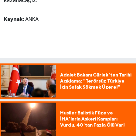
kazanacağız.”
Kaynak:
ANKA
Adalet Bakanı Gürlek'ten Tarihi
Açıklama: "Terörsüz Türkiye
İçin Şafak Sökmek Üzere!"
Husiler Balistik Füze ve
İHA'larla Askeri Kampları
Vurdu, 40'tan Fazla Ölü Var!