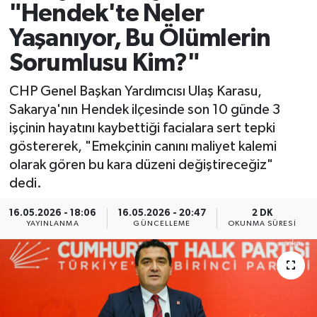
"Hendek'te Neler
Spor
Yaşanıyor, Bu Ölümlerin
Sorumlusu Kim?"
Yaşam
CHP Genel Başkan Yardımcısı Ulaş Karasu,
Sakarya'nın Hendek ilçesinde son 10 günde 3
işçinin hayatını kaybettiği facialara sert tepki
göstererek, "Emekçinin canını maliyet kalemi
olarak gören bu kara düzeni değiştireceğiz"
dedi.
16.05.2026 - 18:06
16.05.2026 - 20:47
2 DK
YAYINLANMA
GÜNCELLEME
OKUNMA SÜRESI