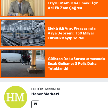
Eriydi! Memur ve Emekli İçin
Acil Ek Zam Çağrısı
Elektrikli Araç Piyasasında
Asya Depremi: 150 Milyar
Euroluk Kayıp Yolda!
Gülistan Doku Soruşturmasında
Sıcak Gelişme: 5 Polis Daha
Tutuklandı!
EDITÖR HAKKINDA
Haber Merkezi