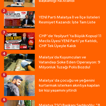
Başkanlığı’na Atandı
2
YENİ Parti Malatya İl ve İlçe listeleri
Resmiyet Kazandı: İşte Tam Liste
3
CHP'de Yeşilyurt'ta Büyük Kopuş! 11
Meclis Üyesi YENİ Parti'ye Katıldı,
CHP Tek Üyeyle Kaldı
4
Malatya’da Kuyumcuları ve
Vatandaşı Şoke Eden Operasyon: 9
Milyonluk Tuzağı Polis Bozdu!
5
Malatya'da çocuğu ve yeğenini
kurtarmak isterken akıntıya kapılan
bir kişi yaşamını yitirdi
6
Malatya TSO Başkanı Sadıkoğlu: "8