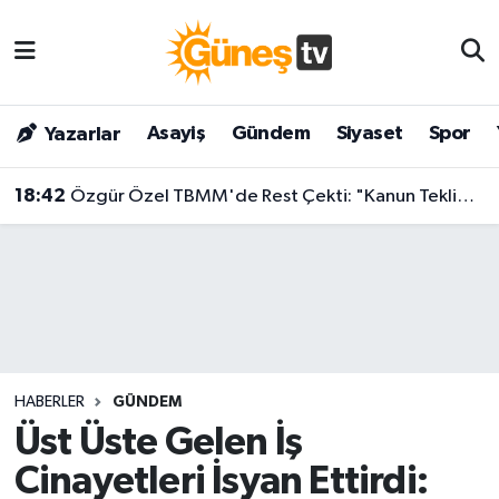
Asayiş
Malatya Nöbetçi Eczaneler
Asayiş
Gündem
Siyaset
Spor
Yazarlar
Bilim & Teknoloji
Malatya Hava Durumu
18:42
Özgür Özel TBMM'de Rest Çekti: "Kanun Teklifine İmza Atma Niyetimiz Yok!"
Dünya
Malatya Namaz Vakitleri
Eğitim
Malatya Trafik Yoğunluk Haritası
Gündem
Süper Lig Puan Durumu ve Fikstür
Kültür & Sanat
Tüm Manşetler
HABERLER
GÜNDEM
Magazin
Son Dakika Haberleri
Üst Üste Gelen İş
Cinayetleri İsyan Ettirdi:
Siyaset
Haber Arşivi