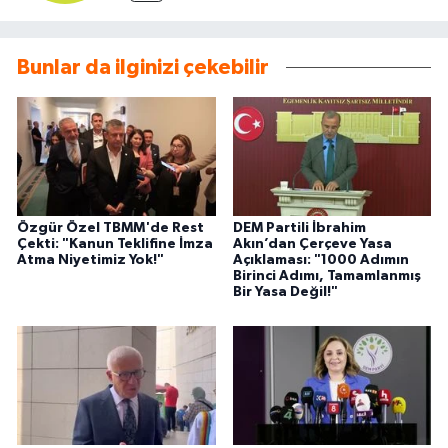
Bunlar da ilginizi çekebilir
Özgür Özel TBMM'de Rest
DEM Partili İbrahim
Çekti: "Kanun Teklifine İmza
Akın’dan Çerçeve Yasa
Atma Niyetimiz Yok!"
Açıklaması: "1000 Adımın
Birinci Adımı, Tamamlanmış
Bir Yasa Değil!"