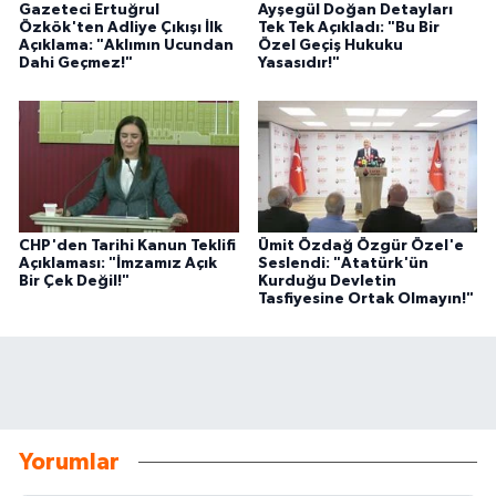
Gazeteci Ertuğrul
Ayşegül Doğan Detayları
Özkök'ten Adliye Çıkışı İlk
Tek Tek Açıkladı: "Bu Bir
Açıklama: "Aklımın Ucundan
Özel Geçiş Hukuku
Dahi Geçmez!"
Yasasıdır!"
CHP'den Tarihi Kanun Teklifi
Ümit Özdağ Özgür Özel'e
Açıklaması: "İmzamız Açık
Seslendi: "Atatürk'ün
Bir Çek Değil!"
Kurduğu Devletin
Tasfiyesine Ortak Olmayın!"
Yorumlar