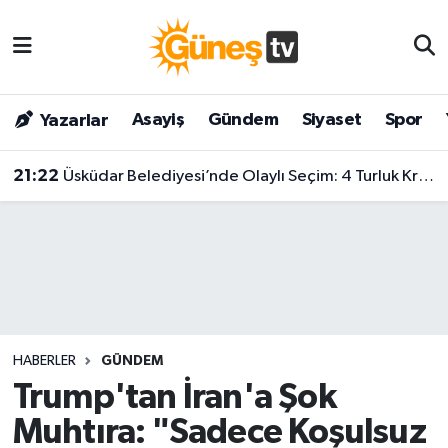
Asayiş
Malatya Nöbetçi Eczaneler
Asayiş
Gündem
Siyaset
Spor
Yazarlar
Bilim & Teknoloji
Malatya Hava Durumu
21:22
Üsküdar Belediyesi’nde Olaylı Seçim: 4 Turluk Krizin Ardından Sibel Tan Çetinkaya Kazandı!
Dünya
Malatya Namaz Vakitleri
Eğitim
Malatya Trafik Yoğunluk Haritası
Gündem
Süper Lig Puan Durumu ve Fikstür
Kültür & Sanat
Tüm Manşetler
HABERLER
GÜNDEM
Magazin
Son Dakika Haberleri
Trump'tan İran'a Şok
Muhtıra: "Sadece Koşulsuz
Siyaset
Haber Arşivi