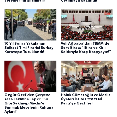
Verenler Yargılanmalı!"
Çetinkaya Kazandı!
10 Yıl Sonra Yakalanan
Veli Ağbaba’dan TBMM’de
Suikast Timi Firarisi Burkay
Sert İtiraz: "İftira ve Kirli
Karatepe Tutuklandı!
Saldırıyla Karşı Karşıyayız!"
Özgür Özel’den Çerçeve
Haluk Cömeroğlu ve Meclis
Yasa Teklifine Tepki: "Sır
Üyeleri İstifa Etti! YENİ
Gibi Saklayıp Meclis'e
Parti'ye Geçtiler!
Sunmak Meselenin Ruhuna
Aykırı!"