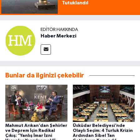
Tutuklandı!
EDITÖR HAKKINDA
Haber Merkezi
Bunlar da ilginizi çekebilir
Mahmut Arıkan’dan Şehirler
Üsküdar Belediyesi’nde
ve Deprem İçin Radikal
Olaylı Seçim: 4 Turluk Krizin
Çıkış: "Yanlış İmar İzni
Ardından Sibel Tan