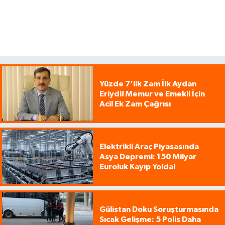
Yüzde 7'lik Zam İlk Aydan
Eriydi! Memur ve Emekli İçin
Acil Ek Zam Çağrısı
Elektrikli Araç Piyasasında
Asya Depremi: 150 Milyar
Euroluk Kayıp Yolda!
Gülistan Doku Soruşturmasında
Sıcak Gelişme: 5 Polis Daha