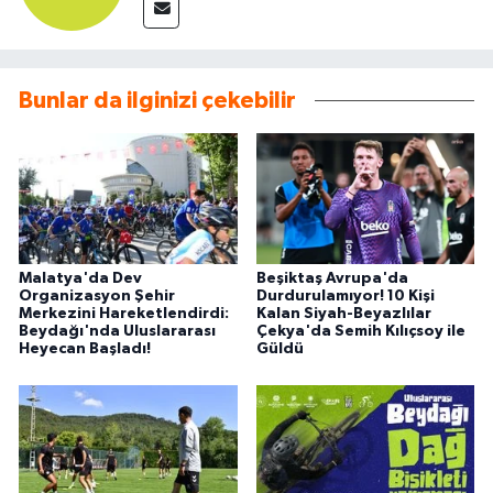
Bunlar da ilginizi çekebilir
Malatya'da Dev
Beşiktaş Avrupa'da
Organizasyon Şehir
Durdurulamıyor! 10 Kişi
Merkezini Hareketlendirdi:
Kalan Siyah-Beyazlılar
Beydağı'nda Uluslararası
Çekya'da Semih Kılıçsoy ile
Heyecan Başladı!
Güldü