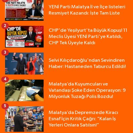
YENİ Parti Malatya İl ve İlçe listeleri
Resmiyet Kazandı: İşte Tam Liste
2
CHP'de Yeşilyurt'ta Büyük Kopuş! 11
Meclis Üyesi YENİ Parti'ye Katıldı,
CHP Tek Üyeyle Kaldı
3
Selvi Kılıçdaroğlu'ndan Sevindiren
Haber: Hastaneden Taburcu Edildi!
4
Malatya’da Kuyumcuları ve
Vatandaşı Şoke Eden Operasyon: 9
Milyonluk Tuzağı Polis Bozdu!
5
Malatya’da Depremzede Kiracı
Esnaf İçin Kritik Çağrı: "Kalan İş
Yerleri Onlara Satılsın!"