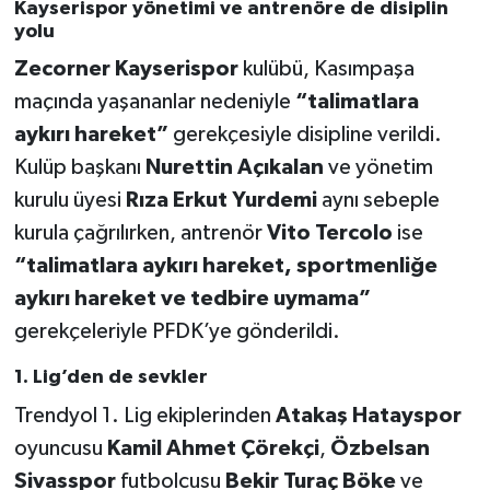
Kayserispor yönetimi ve antrenöre de disiplin
yolu
Zecorner Kayserispor
kulübü, Kasımpaşa
maçında yaşananlar nedeniyle
“talimatlara
aykırı hareket”
gerekçesiyle disipline verildi.
Kulüp başkanı
Nurettin Açıkalan
ve yönetim
kurulu üyesi
Rıza Erkut Yurdemi
aynı sebeple
kurula çağrılırken, antrenör
Vito Tercolo
ise
“talimatlara aykırı hareket, sportmenliğe
aykırı hareket ve tedbire uymama”
gerekçeleriyle PFDK’ye gönderildi.
1. Lig’den de sevkler
Trendyol 1. Lig ekiplerinden
Atakaş Hatayspor
oyuncusu
Kamil Ahmet Çörekçi
,
Özbelsan
Sivasspor
futbolcusu
Bekir Turaç Böke
ve