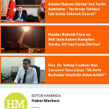
Adalet Bakanı Gürlek'ten Tarihi
Açıklama: "Terörsüz Türkiye
İçin Şafak Sökmek Üzere!"
Husiler Balistik Füze ve
İHA'larla Askeri Kampları
Vurdu, 40'tan Fazla Ölü Var!
Doç. Dr. Vahap Coşkun'dan
Çerçeve Yasa Çıkışı: "İlk Defa
Bu Kadar Güçlü Bir Adım Atıldı!"
EDITÖR HAKKINDA
Haber Merkezi