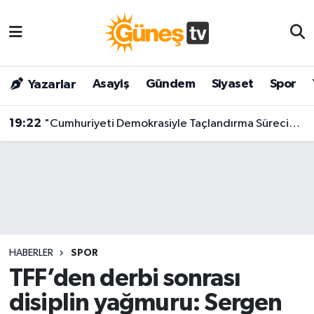
Asayiş
Malatya Nöbetçi Eczaneler
Asayiş
Gündem
Siyaset
Spor
Yazarlar
Bilim & Teknoloji
Malatya Hava Durumu
19:22
"Cumhuriyeti Demokrasiyle Taçlandırma Süreci": CHP'li İsimden Çarpıcı Çıkış!
Dünya
Malatya Namaz Vakitleri
Eğitim
Malatya Trafik Yoğunluk Haritası
Gündem
Süper Lig Puan Durumu ve Fikstür
Kültür & Sanat
Tüm Manşetler
HABERLER
SPOR
Magazin
Son Dakika Haberleri
TFF’den derbi sonrası
disiplin yağmuru: Sergen
Siyaset
Haber Arşivi