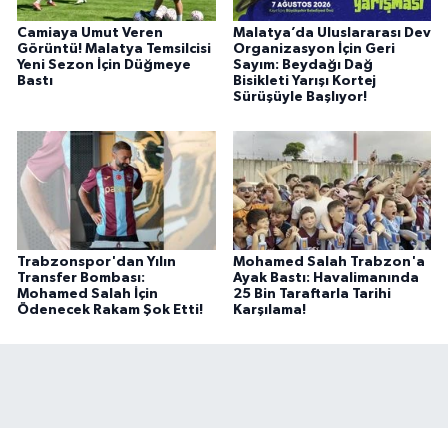
Camiaya Umut Veren
Malatya’da Uluslararası Dev
Görüntü! Malatya Temsilcisi
Organizasyon İçin Geri
Yeni Sezon İçin Düğmeye
Sayım: Beydağı Dağ
Bastı
Bisikleti Yarışı Kortej
Sürüşüyle Başlıyor!
Trabzonspor'dan Yılın
Mohamed Salah Trabzon'a
Transfer Bombası:
Ayak Bastı: Havalimanında
Mohamed Salah İçin
25 Bin Taraftarla Tarihi
Ödenecek Rakam Şok Etti!
Karşılama!