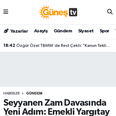
Asayiş
Malatya Nöbetçi Eczaneler
Asayiş
Gündem
Siyaset
Spor
Yazarlar
Bilim & Teknoloji
Malatya Hava Durumu
18:42
Özgür Özel TBMM'de Rest Çekti: "Kanun Teklifine İmza Atma Niyetimiz Yok!"
Dünya
Malatya Namaz Vakitleri
Eğitim
Malatya Trafik Yoğunluk Haritası
Gündem
Süper Lig Puan Durumu ve Fikstür
Kültür & Sanat
Tüm Manşetler
HABERLER
GÜNDEM
Magazin
Son Dakika Haberleri
Seyyanen Zam Davasında
Yeni Adım: Emekli Yargıtay
Siyaset
Haber Arşivi