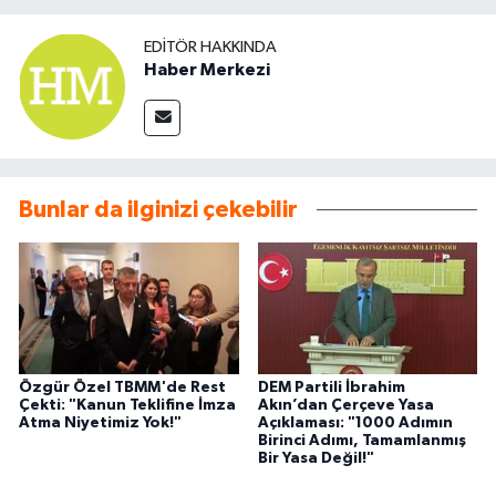
EDITÖR HAKKINDA
Haber Merkezi
Bunlar da ilginizi çekebilir
Özgür Özel TBMM'de Rest
DEM Partili İbrahim
Çekti: "Kanun Teklifine İmza
Akın’dan Çerçeve Yasa
Atma Niyetimiz Yok!"
Açıklaması: "1000 Adımın
Birinci Adımı, Tamamlanmış
Bir Yasa Değil!"