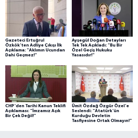
Gazeteci Ertuğrul
Ayşegül Doğan Detayları
Özkök'ten Adliye Çıkışı İlk
Tek Tek Açıkladı: "Bu Bir
Açıklama: "Aklımın Ucundan
Özel Geçiş Hukuku
Dahi Geçmez!"
Yasasıdır!"
CHP'den Tarihi Kanun Teklifi
Ümit Özdağ Özgür Özel'e
Açıklaması: "İmzamız Açık
Seslendi: "Atatürk'ün
Bir Çek Değil!"
Kurduğu Devletin
Tasfiyesine Ortak Olmayın!"