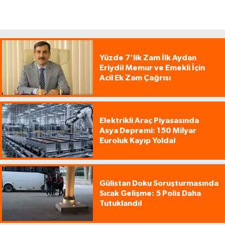
Yüzde 7'lik Zam İlk Aydan
Eriydi! Memur ve Emekli İçin
Acil Ek Zam Çağrısı
Elektrikli Araç Piyasasında
Asya Depremi: 150 Milyar
Euroluk Kayıp Yolda!
Gülistan Doku Soruşturmasında
Sıcak Gelişme: 5 Polis Daha
Tutuklandı!