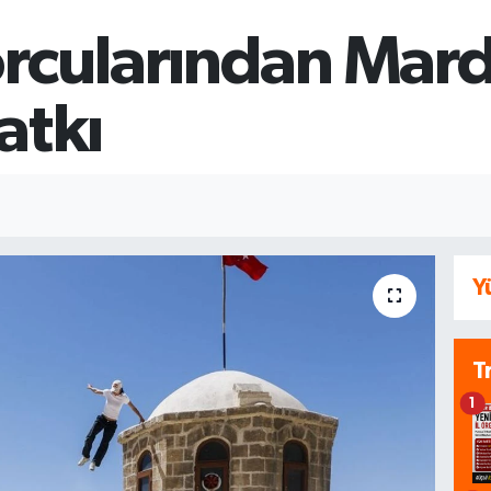
orcularından Mard
atkı
Y
T
1