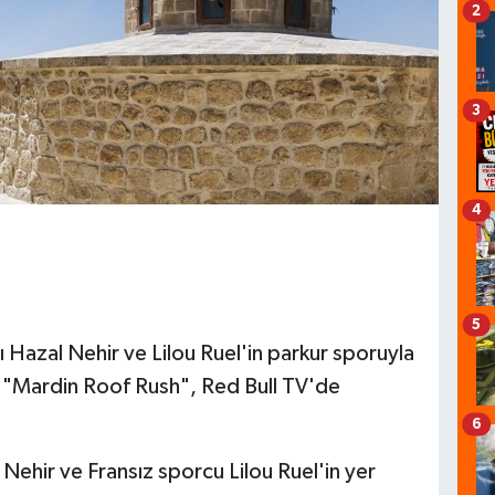
2
3
4
5
 Hazal Nehir ve Lilou Ruel'in parkur sporuyla
ğı "Mardin Roof Rush", Red Bull TV'de
6
Nehir ve Fransız sporcu Lilou Ruel'in yer