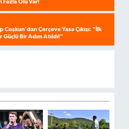
 Fazla Ölü Var!
p Coşkun'dan Çerçeve Yasa Çıkışı: "İlk
 Güçlü Bir Adım Atıldı!"