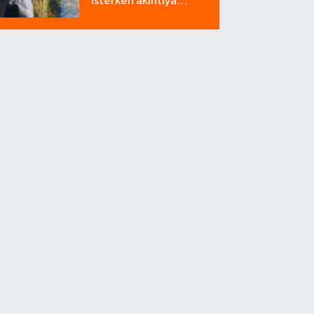
isterken akıntıya
kapılan bir kişi
yaşamını yitirdi