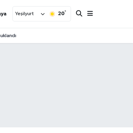
°
20
nya
Yeşilyurt
tuklandı