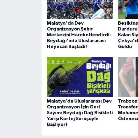
Malatya'da Dev
Beşikta
Organizasyon Şehir
Durdurul
Merkezini Hareketlendirdi:
Kalan Si
Beydağı'nda Uluslararası
Çekya'da
Heyecan Başladı!
Güldü
Malatya’da Uluslararası Dev
Trabzons
Organizasyon İçin Geri
Transfer
Sayım: Beydağı Dağ Bisikleti
Mohamed
Yarışı Kortej Sürüşüyle
Ödenece
Başlıyor!