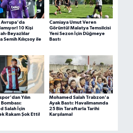
ş Avrupa'da
Camiaya Umut Veren
amıyor! 10 Kişi
Görüntü! Malatya Temsilcisi
yah-Beyazlılar
Yeni Sezon İçin Düğmeye
 Semih Kılıçsoy ile
Bastı
por'dan Yılın
Mohamed Salah Trabzon'a
 Bombası:
Ayak Bastı: Havalimanında
 Salah İçin
25 Bin Taraftarla Tarihi
k Rakam Şok Etti!
Karşılama!