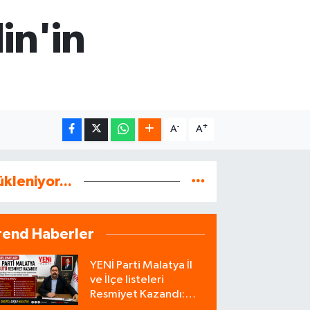
in'in
-
+
A
A
ükleniyor...
rend Haberler
YENİ Parti Malatya İl
ve İlçe listeleri
Resmiyet Kazandı:
İşte Tam Liste