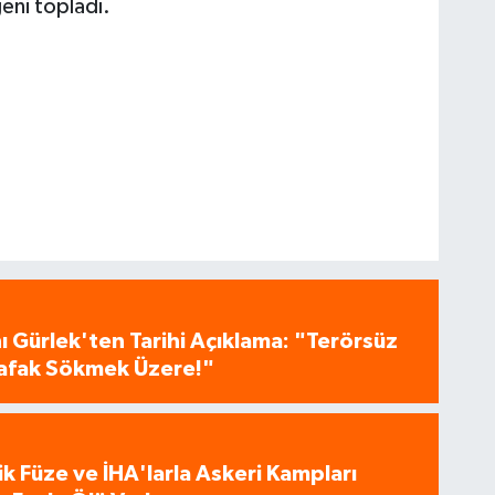
eni topladı.
 Gürlek'ten Tarihi Açıklama: "Terörsüz
 Şafak Sökmek Üzere!"
tik Füze ve İHA'larla Askeri Kampları