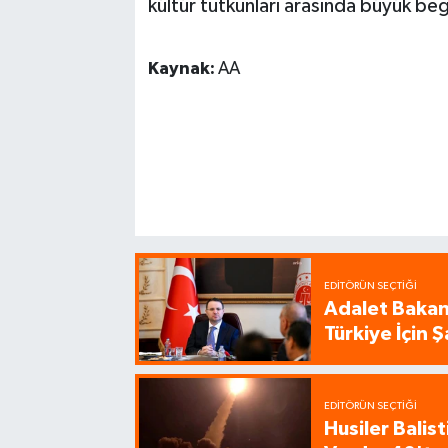
kültür tutkunları arasında büyük beğ
Kaynak:
AA
EDITÖRÜN SEÇTIĞI
Adalet Bakanı
Türkiye İçin
EDITÖRÜN SEÇTIĞI
Husiler Balis