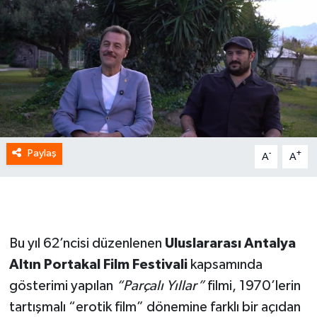
Paylaş
-
+
A
A
Bu yıl 62’ncisi düzenlenen
Uluslararası Antalya
Altın Portakal Film Festivali
kapsamında
gösterimi yapılan
“Parçalı Yıllar”
filmi, 1970’lerin
tartışmalı “erotik film” dönemine farklı bir açıdan