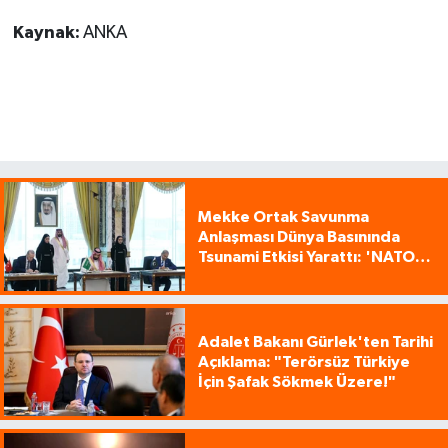
Kaynak:
ANKA
Mekke Ortak Savunma
Anlaşması Dünya Basınında
Tsunami Etkisi Yarattı: 'NATO
Tarzı Üçlü İttifak!'
Adalet Bakanı Gürlek'ten Tarihi
Açıklama: "Terörsüz Türkiye
İçin Şafak Sökmek Üzere!"