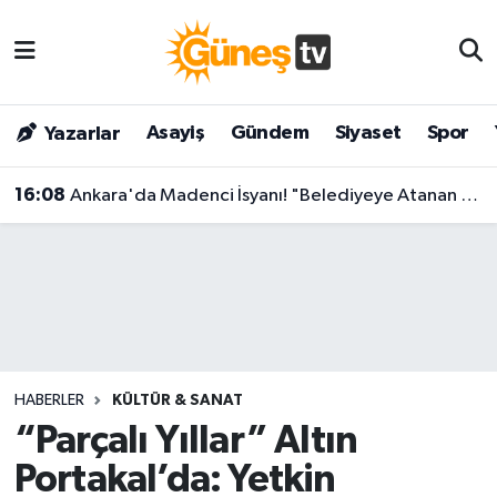
Asayiş
Malatya Nöbetçi Eczaneler
Asayiş
Gündem
Siyaset
Spor
Yazarlar
Bilim & Teknoloji
Malatya Hava Durumu
16:08
Ankara'da Madenci İsyanı! "Belediyeye Atanan Kayyum Bu Holding'e de Atansın!"
Dünya
Malatya Namaz Vakitleri
Eğitim
Malatya Trafik Yoğunluk Haritası
Gündem
Süper Lig Puan Durumu ve Fikstür
Kültür & Sanat
Tüm Manşetler
HABERLER
KÜLTÜR & SANAT
Magazin
Son Dakika Haberleri
“Parçalı Yıllar” Altın
Portakal’da: Yetkin
Siyaset
Haber Arşivi