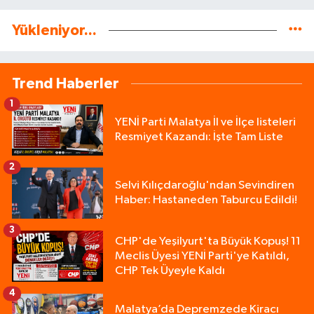
Yükleniyor...
Trend Haberler
1
YENİ Parti Malatya İl ve İlçe listeleri
Resmiyet Kazandı: İşte Tam Liste
2
Selvi Kılıçdaroğlu'ndan Sevindiren
Haber: Hastaneden Taburcu Edildi!
3
CHP'de Yeşilyurt'ta Büyük Kopuş! 11
Meclis Üyesi YENİ Parti'ye Katıldı,
CHP Tek Üyeyle Kaldı
4
Malatya’da Depremzede Kiracı