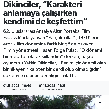
Dikinciler, “Karakteri
Spor
anlamaya çalışırken
kendimi de keşfettim”
Yaşam
62. Uluslararası Antalya Altın Portakal Film
Festivali’nde yarışan “Parçalı Yıllar”, 1970’lerin
erotik film dönemine farklı bir gözle bakıyor.
Filmin yönetmeni Hasan Tolga Pulat, “O dönemi
bir metafor olarak kullandım” derken, başrol
oyuncusu Yetkin Dikinciler, “Benim için önemli olan
bir hikayenin kalpten bir derdi olup olmadığıdır”
sözleriyle rolünün derinliğini anlattı.
01.11.2025 - 10:49
01.11.2025 - 11:21
YAYINLANMA
GÜNCELLEME