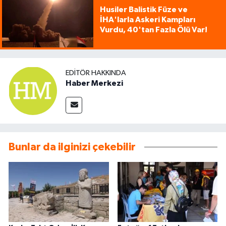
Husiler Balistik Füze ve
İHA'larla Askeri Kampları
Vurdu, 40'tan Fazla Ölü Var!
EDITÖR HAKKINDA
Haber Merkezi
Bunlar da ilginizi çekebilir