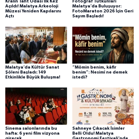
Kralın Taht Odası İlk Kez
Fotoğraf Tutkunları
Açıldı! Malatya Arkeoloji
Malatya’da Buluşuyor:
Müzesi Yeniden Kapılarını
FotoMaraton 2026 İçin Geri
Açtı
Sayım Başladı!
Malatya’da Kültür Sanat
“Mömin benim, kâfir
Şöleni Başladı: 149
benim”: Nesimî ne demek
Etkinlikle Büyük Buluşma!
istedi?
Sinema salonlarında bu
Sahneye Çıkacak İsimler
hafta: 6 yeni film vizyona
Belli Oldu! Malatya
girecek
Gastronomi Festivali’nde