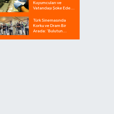
Kuyumcuları ve
Vatandaşı Şoke Eden
Operasyon: 9
Milyonluk Tuzağı Polis
Türk Sinemasında
Bozdu!
Korku ve Dram Bir
Arada: 'Bulutun
Azabı' Filminin
Çekimleri Amasya'da
Sürüyor