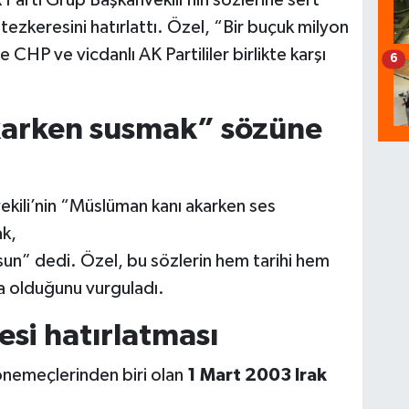
arti Grup Başkanvekili’nin sözlerine sert
ezkeresini hatırlattı. Özel, “Bir buçuk milyon
CHP ve vicdanlı AK Partililer birlikte karşı
6
arken susmak” sözüne
kili’nin “Müslüman kanı akarken ses
ak,
lsun” dedi. Özel, bu sözlerin hem tarihi hem
a olduğunu vurguladı.
esi hatırlatması
dönemeçlerinden biri olan
1 Mart 2003 Irak