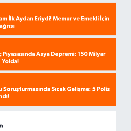
am İlk Aydan Eriydi! Memur ve Emekli İçin
ağrısı
aç Piyasasında Asya Depremi: 150 Milyar
 Yolda!
u Soruşturmasında Sıcak Gelişme: 5 Polis
ndı!
n