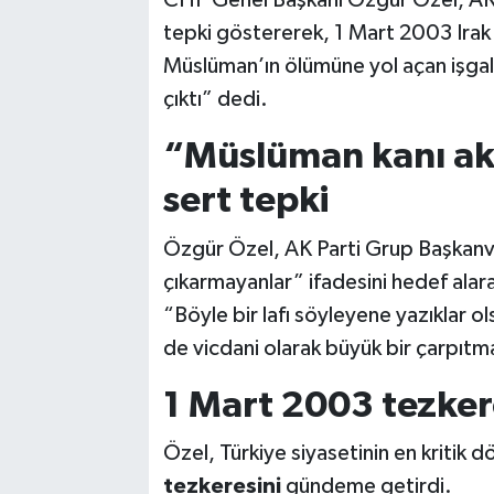
CHP Genel Başkanı Özgür Özel, AK P
tepki göstererek, 1 Mart 2003 Irak t
Müslüman’ın ölümüne yol açan işgale 
çıktı” dedi.
“Müslüman kanı ak
sert tepki
Özgür Özel, AK Parti Grup Başkanve
çıkarmayanlar” ifadesini hedef alar
“Böyle bir lafı söyleyene yazıklar o
de vicdani olarak büyük bir çarpıtm
1 Mart 2003 tezker
Özel, Türkiye siyasetinin en kritik 
tezkeresini
gündeme getirdi.