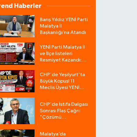
rend Haberler
Barış Yıldız YENİ Parti
Malatya İl
Başkanlığı’na Atandı
YENİ Parti Malatya İl
ve İlçe listeleri
Resmiyet Kazandı:
İşte Tam Liste
CHP'de Yeşilyurt'ta
Büyük Kopuş! 11
Meclis Üyesi YENİ
Parti'ye Katıldı, CHP
Tek Üyeyle Kaldı
CHP'de İstifa Dalgası
Sonrası Flaş Çağrı:
"Çözümü
Bulacağımız Tek
Zemin Kurultaydır"
Malatya’da