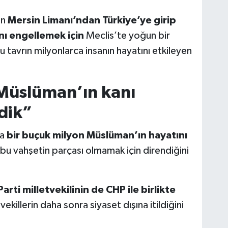
in
Mersin Limanı’ndan Türkiye’ye girip
ı engellemek için
Meclis’te yoğun bir
 tavrın milyonlarca insanın hayatını etkileyen
Müslüman’ın kanı
dik”
da
bir buçuk milyon Müslüman’ın hayatını
 bu vahşetin parçası olmamak için direndiğini
ti milletvekilinin de CHP ile birlikte
ekillerin daha sonra siyaset dışına itildiğini