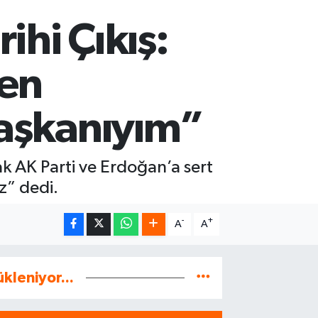
ihi Çıkış:
Ben
Başkanıyım”
k AK Parti ve Erdoğan’a sert
iz” dedi.
-
+
A
A
ükleniyor...