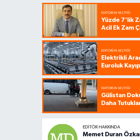
EDITÖRÜN SEÇTIĞI
Yüzde 7'lik Z
Acil Ek Zam Ç
EDITÖRÜN SEÇTIĞI
Elektrikli Ar
Euroluk Kayıp
EDITÖRÜN SEÇTIĞI
Gülistan Dok
Daha Tutukla
EDITÖR HAKKINDA
Memet Duran Özka