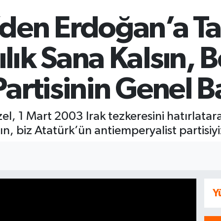
den Erdoğan’a Tar
lık Sana Kalsın, 
Partisinin Genel 
, 1 Mart 2003 Irak tezkeresini hatırlatara
sın, biz Atatürk’ün antiemperyalist partisiy
Y