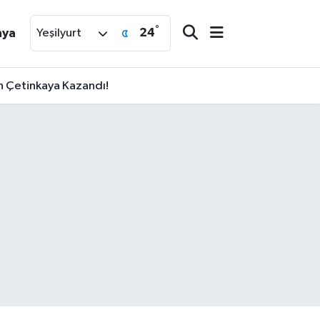
°
24
nya
Yeşilyurt
an Çetinkaya Kazandı!
!