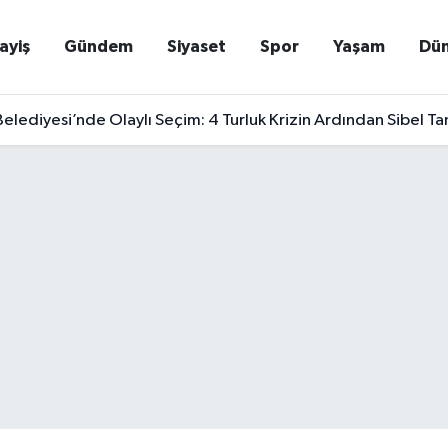
ayiş
Gündem
Siyaset
Spor
Yaşam
Dü
elediyesi’nde Olaylı Seçim: 4 Turluk Krizin Ardından Sibel T
nra Yakalanan Suikast Timi Firarisi Burkay Karatepe Tutuklandı