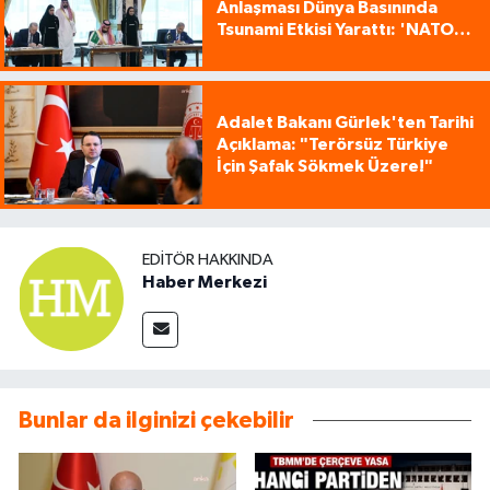
Anlaşması Dünya Basınında
Tsunami Etkisi Yarattı: 'NATO
Tarzı Üçlü İttifak!'
Adalet Bakanı Gürlek'ten Tarihi
Açıklama: "Terörsüz Türkiye
İçin Şafak Sökmek Üzere!"
EDITÖR HAKKINDA
Haber Merkezi
Bunlar da ilginizi çekebilir