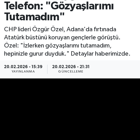
Telefon: "Gözyaşlarımı
Spor
Tutamadım"
Yaşam
CHP lideri Özgür Özel, Adana'da fırtınada
Atatürk büstünü koruyan gençlerle görüştü.
Özel: "İzlerken gözyaşlarımı tutamadım,
hepinizle gurur duyduk." Detaylar haberimizde.
20.02.2026 - 15:39
20.02.2026 - 21:31
YAYINLANMA
GÜNCELLEME