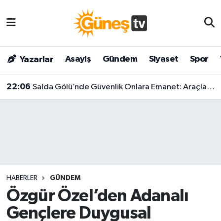
Asayiş
Malatya Nöbetçi Eczaneler
Asayiş
Gündem
Siyaset
Spor
Yazarlar
Bilim & Teknoloji
Malatya Hava Durumu
22:06
Salda Gölü’nde Güvenlik Onlara Emanet: Araçların Giremediği Noktalarda Nöbet Başladı!
Dünya
Malatya Namaz Vakitleri
Eğitim
Malatya Trafik Yoğunluk Haritası
Gündem
Süper Lig Puan Durumu ve Fikstür
Kültür & Sanat
Tüm Manşetler
HABERLER
GÜNDEM
Magazin
Son Dakika Haberleri
Özgür Özel’den Adanalı
Gençlere Duygusal
Siyaset
Haber Arşivi