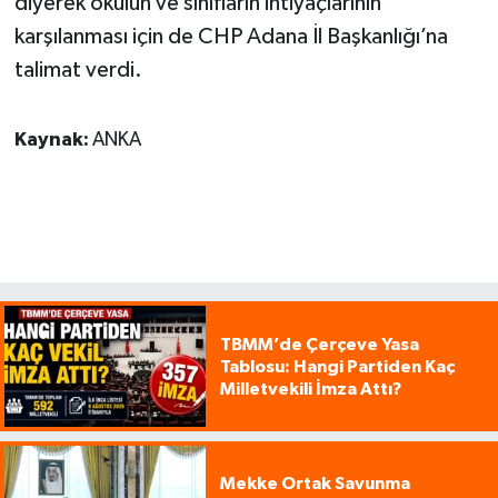
diyerek okulun ve sınıfların ihtiyaçlarının
karşılanması için de CHP Adana İl Başkanlığı’na
talimat verdi.
Kaynak:
ANKA
TBMM’de Çerçeve Yasa
Tablosu: Hangi Partiden Kaç
Milletvekili İmza Attı?
Mekke Ortak Savunma