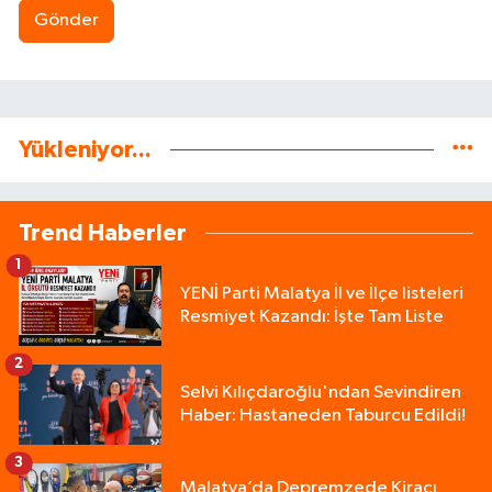
Gönder
Yükleniyor...
Trend Haberler
1
YENİ Parti Malatya İl ve İlçe listeleri
Resmiyet Kazandı: İşte Tam Liste
2
Selvi Kılıçdaroğlu'ndan Sevindiren
Haber: Hastaneden Taburcu Edildi!
3
Malatya’da Depremzede Kiracı