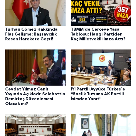
Turhan Çömez Hakkında
TBMM’de Çerçeve Yasa
Flaş Gelişme: Başsavcılık
Tablosu: Hangi Partiden
Resen Harekete Geçti!
Kaç Milletvekili İmza Attı?
Cevdet Yılmaz Canlı
İYİ Partili Ayyüce Türkeş'e
Yayında Açıkladı: Selahattin
Yönelik Tutuma AK Partili
Demirtaş Düzenlemesi
İsimden Yanıt!
Olacak mı?