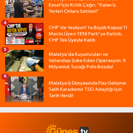
Esnaf İçin Kritik Çağrı: "Kalan İş
Yerleri Onlara Satılsın!"
4
CHP'de Yeşilyurt'ta Büyük Kopuş! 11
Meclis Üyesi YENİ Parti'ye Katıldı,
CHP Tek Üyeyle Kaldı
5
Malatya’da Kuyumcuları ve
Vatandaşı Şoke Eden Operasyon: 9
Milyonluk Tuzağı Polis Bozdu!
6
Malatya İş Dünyasında Flaş Gelişme:
Salih Karademir TSO Adaylığı İçin
Tarih Verdi!