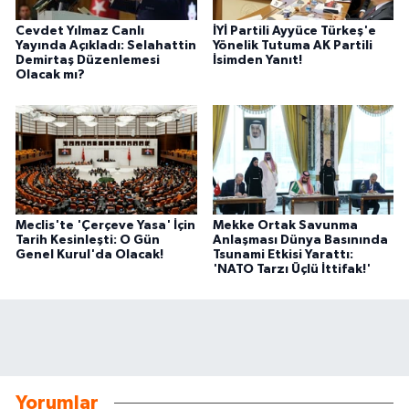
Cevdet Yılmaz Canlı
İYİ Partili Ayyüce Türkeş'e
Yayında Açıkladı: Selahattin
Yönelik Tutuma AK Partili
Demirtaş Düzenlemesi
İsimden Yanıt!
Olacak mı?
Meclis'te 'Çerçeve Yasa' İçin
Mekke Ortak Savunma
Tarih Kesinleşti: O Gün
Anlaşması Dünya Basınında
Genel Kurul'da Olacak!
Tsunami Etkisi Yarattı:
'NATO Tarzı Üçlü İttifak!'
Yorumlar