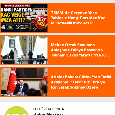
TBMM’de Çerçeve Yasa
Tablosu: Hangi Partiden Kaç
Milletvekili İmza Attı?
Mekke Ortak Savunma
Anlaşması Dünya Basınında
Tsunami Etkisi Yarattı: 'NATO
Tarzı Üçlü İttifak!'
Adalet Bakanı Gürlek'ten Tarihi
Açıklama: "Terörsüz Türkiye
İçin Şafak Sökmek Üzere!"
EDITÖR HAKKINDA
Haber Merkezi