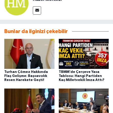
Bunlar da ilginizi çekebilir
Turhan Çömez Hakkında
TBMM’de Çerçeve Yasa
Flaş Gelişme: Başsavcılık
Tablosu: Hangi Partiden
Resen Harekete Geçti!
Kaç Milletvekili İmza Attı?