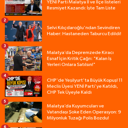
YENİ Parti Malatya İl ve İlçe listeleri
Resmiyet Kazandı: İşte Tam Liste
2
Selvi Kılıçdaroğlu'ndan Sevindiren
Haber: Hastaneden Taburcu Edildi!
3
Malatya’da Depremzede Kiracı
Esnaf İçin Kritik Çağrı: "Kalan İş
Yerleri Onlara Satılsın!"
4
CHP'de Yeşilyurt'ta Büyük Kopuş! 11
Meclis Üyesi YENİ Parti'ye Katıldı,
CHP Tek Üyeyle Kaldı
5
Malatya’da Kuyumcuları ve
Vatandaşı Şoke Eden Operasyon: 9
Milyonluk Tuzağı Polis Bozdu!
6