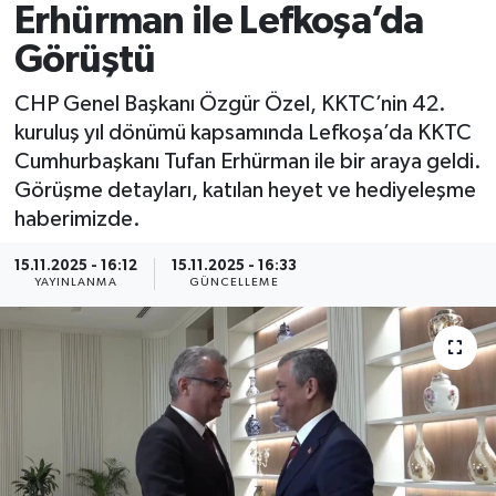
Erhürman ile Lefkoşa’da
Spor
Görüştü
Yaşam
CHP Genel Başkanı Özgür Özel, KKTC’nin 42.
kuruluş yıl dönümü kapsamında Lefkoşa’da KKTC
Cumhurbaşkanı Tufan Erhürman ile bir araya geldi.
Görüşme detayları, katılan heyet ve hediyeleşme
haberimizde.
15.11.2025 - 16:12
15.11.2025 - 16:33
YAYINLANMA
GÜNCELLEME