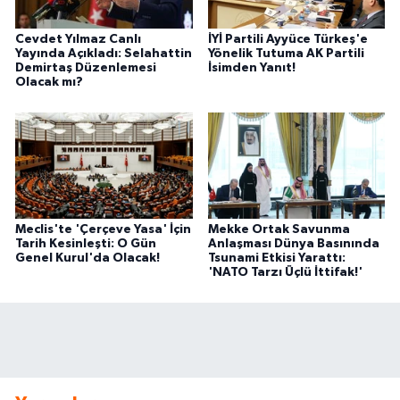
Cevdet Yılmaz Canlı
İYİ Partili Ayyüce Türkeş'e
Yayında Açıkladı: Selahattin
Yönelik Tutuma AK Partili
Demirtaş Düzenlemesi
İsimden Yanıt!
Olacak mı?
Meclis'te 'Çerçeve Yasa' İçin
Mekke Ortak Savunma
Tarih Kesinleşti: O Gün
Anlaşması Dünya Basınında
Genel Kurul'da Olacak!
Tsunami Etkisi Yarattı:
'NATO Tarzı Üçlü İttifak!'