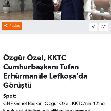
Paylaş
-
+
A
A
Özgür Özel, KKTC
Cumhurbaşkanı Tufan
Erhürman ile Lefkoşa’da
Görüştü
Spot:
CHP Genel Başkanı Özgür Özel, KKTC’nin 42’nci
kuruluş yıl dönümü etkinlikleri kapsamında