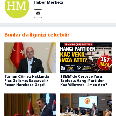
Haber Merkezi
Bunlar da ilginizi çekebilir
Turhan Çömez Hakkında
TBMM’de Çerçeve Yasa
Flaş Gelişme: Başsavcılık
Tablosu: Hangi Partiden
Resen Harekete Geçti!
Kaç Milletvekili İmza Attı?