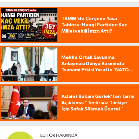
TBMM’de Çerçeve Yasa
Tablosu: Hangi Partiden Kaç
Milletvekili İmza Attı?
Mekke Ortak Savunma
Anlaşması Dünya Basınında
Tsunami Etkisi Yarattı: 'NATO
Tarzı Üçlü İttifak!'
Adalet Bakanı Gürlek'ten Tarihi
Açıklama: "Terörsüz Türkiye
İçin Şafak Sökmek Üzere!"
EDITÖR HAKKINDA