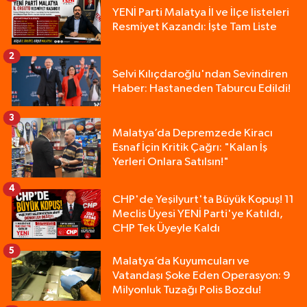
YENİ Parti Malatya İl ve İlçe listeleri
Resmiyet Kazandı: İşte Tam Liste
2
Selvi Kılıçdaroğlu'ndan Sevindiren
Haber: Hastaneden Taburcu Edildi!
3
Malatya’da Depremzede Kiracı
Esnaf İçin Kritik Çağrı: "Kalan İş
Yerleri Onlara Satılsın!"
4
CHP'de Yeşilyurt'ta Büyük Kopuş! 11
Meclis Üyesi YENİ Parti'ye Katıldı,
CHP Tek Üyeyle Kaldı
5
Malatya’da Kuyumcuları ve
Vatandaşı Şoke Eden Operasyon: 9
Milyonluk Tuzağı Polis Bozdu!