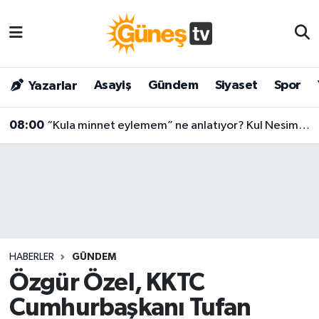
Asayiş
Malatya Nöbetçi Eczaneler
Asayiş
Gündem
Siyaset
Spor
Yazarlar
Bilim & Teknoloji
Malatya Hava Durumu
08:00
“Kula minnet eylemem” ne anlatıyor? Kul Nesimi’nin yüzyılları aşan mesajı
Dünya
Malatya Namaz Vakitleri
Eğitim
Malatya Trafik Yoğunluk Haritası
Gündem
Süper Lig Puan Durumu ve Fikstür
Kültür & Sanat
Tüm Manşetler
HABERLER
GÜNDEM
Magazin
Son Dakika Haberleri
Özgür Özel, KKTC
Cumhurbaşkanı Tufan
Siyaset
Haber Arşivi