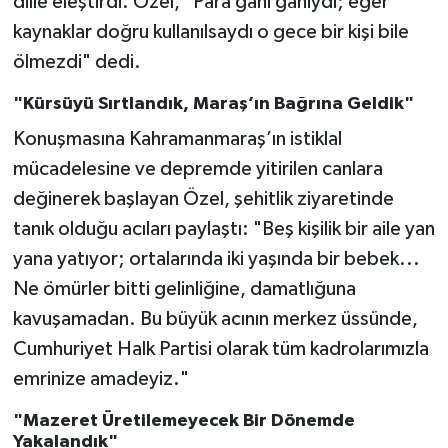
dille eleştirdi. Özel, "Para gani ganiydi; eğer
kaynaklar doğru kullanılsaydı o gece bir kişi bile
ölmezdi" dedi.
"Kürsüyü Sırtlandık, Maraş’ın Bağrına Geldik"
Konuşmasına Kahramanmaraş’ın istiklal
mücadelesine ve depremde yitirilen canlara
değinerek başlayan Özel, şehitlik ziyaretinde
tanık olduğu acıları paylaştı: "Beş kişilik bir aile yan
yana yatıyor; ortalarında iki yaşında bir bebek...
Ne ömürler bitti gelinliğine, damatlığuna
kavuşamadan. Bu büyük acının merkez üssünde,
Cumhuriyet Halk Partisi olarak tüm kadrolarımızla
emrinize amadeyiz."
"Mazeret Üretilemeyecek Bir Dönemde
Yakalandık"