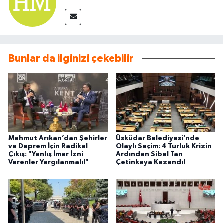
Bunlar da ilginizi çekebilir
Mahmut Arıkan’dan Şehirler
Üsküdar Belediyesi’nde
ve Deprem İçin Radikal
Olaylı Seçim: 4 Turluk Krizin
Çıkış: "Yanlış İmar İzni
Ardından Sibel Tan
Verenler Yargılanmalı!"
Çetinkaya Kazandı!