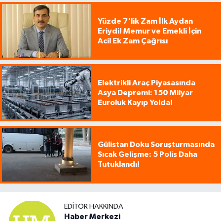
Yüzde 7'lik Zam İlk Aydan
Eriydi! Memur ve Emekli İçin
Acil Ek Zam Çağrısı
Elektrikli Araç Piyasasında
Asya Depremi: 150 Milyar
Euroluk Kayıp Yolda!
Gülistan Doku Soruşturmasında
Sıcak Gelişme: 5 Polis Daha
Tutuklandı!
EDITÖR HAKKINDA
Haber Merkezi