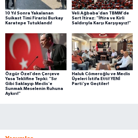
10 Yıl Sonra Yakalanan
Veli Ağbaba’dan TBMM’de
Suikast Timi Firarisi Burkay
Sert İtiraz: "İftira ve Kirli
Karatepe Tutuklandı!
Saldırıyla Karşı Karşıyayız!"
Özgür Özel’den Çerçeve
Haluk Cömeroğlu ve Meclis
Yasa Teklifine Tepki: "Sır
Üyeleri İstifa Etti! YENİ
Gibi Saklayıp Meclis'e
Parti'ye Geçtiler!
Sunmak Meselenin Ruhuna
Aykırı!"