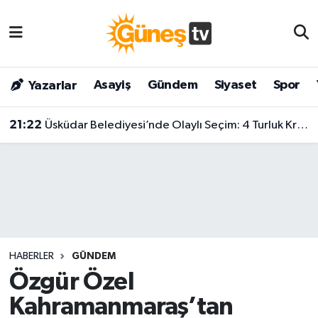
Asayiş
Malatya Nöbetçi Eczaneler
Asayiş
Gündem
Siyaset
Spor
Yazarlar
Bilim & Teknoloji
Malatya Hava Durumu
21:22
Üsküdar Belediyesi’nde Olaylı Seçim: 4 Turluk Krizin Ardından Sibel Tan Çetinkaya Kazandı!
Dünya
Malatya Namaz Vakitleri
Eğitim
Malatya Trafik Yoğunluk Haritası
Gündem
Süper Lig Puan Durumu ve Fikstür
Kültür & Sanat
Tüm Manşetler
HABERLER
GÜNDEM
Magazin
Son Dakika Haberleri
Özgür Özel
Kahramanmaraş’tan
Siyaset
Haber Arşivi