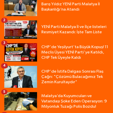
Barış Yıldız YENİ Parti Malatya İl
Başkanlığı’na Atandı
2
YENİ Parti Malatya İl ve İlçe listeleri
Resmiyet Kazandı: İşte Tam Liste
3
CHP'de Yeşilyurt'ta Büyük Kopuş! 11
Meclis Üyesi YENİ Parti'ye Katıldı,
CHP Tek Üyeyle Kaldı
4
CHP'de İstifa Dalgası Sonrası Flaş
Çağrı: "Çözümü Bulacağımız Tek
Zemin Kurultaydır"
5
Malatya’da Kuyumcuları ve
Vatandaşı Şoke Eden Operasyon: 9
Milyonluk Tuzağı Polis Bozdu!