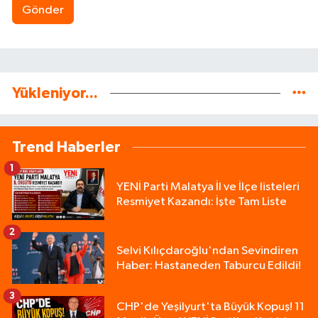
Gönder
Yükleniyor...
Trend Haberler
1
YENİ Parti Malatya İl ve İlçe listeleri
Resmiyet Kazandı: İşte Tam Liste
2
Selvi Kılıçdaroğlu'ndan Sevindiren
Haber: Hastaneden Taburcu Edildi!
3
CHP'de Yeşilyurt'ta Büyük Kopuş! 11