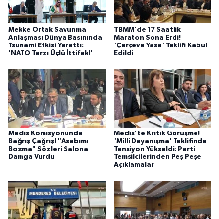
Mekke Ortak Savunma
TBMM'de 17 Saatlik
Anlaşması Dünya Basınında
Maraton Sona Erdi!
Tsunami Etkisi Yarattı:
'Çerçeve Yasa' Teklifi Kabul
'NATO Tarzı Üçlü İttifak!'
Edildi
Meclis Komisyonunda
Meclis’te Kritik Görüşme!
Bağrış Çağrış! "Asabımı
'Milli Dayanışma' Teklifinde
Bozma" Sözleri Salona
Tansiyon Yükseldi: Parti
Damga Vurdu
Temsilcilerinden Peş Peşe
Açıklamalar