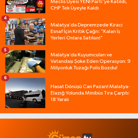
Meclis Üyesi YENİ Parti'ye Katıldı,
CHP Tek Üyeyle Kaldı
4
Malatya’da Depremzede Kiracı
Esnaf İçin Kritik Çağrı: "Kalan İş
Yerleri Onlara Satılsın!"
5
Malatya’da Kuyumcuları ve
Vatandaşı Şoke Eden Operasyon: 9
Milyonluk Tuzağı Polis Bozdu!
6
Hasat Dönüşü Can Pazarı! Malatya-
Elazığ Yolunda Minibüs Tıra Çarptı:
18 Yaralı