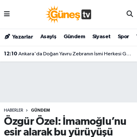
Asayiş
Malatya Nöbetçi Eczaneler
Asayiş
Gündem
Siyaset
Spor
Yazarlar
Bilim & Teknoloji
Malatya Hava Durumu
12:10
Ankara'da Doğan Yavru Zebranın İsmi Herkesi Gülümsetti: Tercih Edilen Ad 'Pijamalı' Oldu!
Dünya
Malatya Namaz Vakitleri
Eğitim
Malatya Trafik Yoğunluk Haritası
Gündem
Süper Lig Puan Durumu ve Fikstür
Kültür & Sanat
Tüm Manşetler
HABERLER
GÜNDEM
Magazin
Son Dakika Haberleri
Özgür Özel: İmamoğlu’nu
esir alarak bu yürüyüşü
Siyaset
Haber Arşivi