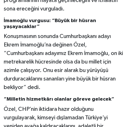
programlarının hayata geçirileceğini ve ithalatın
sona ereceğini vurguladı.
İmamoğlu vurgusu: “Büyük bir hüsran
yaşayacaklar”
Konuşmasının sonunda Cumhurbaşkanı adayı
Ekrem İmamoğlu’na değinen Özel,
“Cumhurbaşkanı adayımız Ekrem İmamoğlu, on iki
metrekarelik hücresinde olsa da bu millet için
azimle çalışıyor. Onu esir alarak bu yürüyüşü
durduracaklarını sananları yine büyük bir hüsran
bekliyor” dedi.
“Milletin hizmetkârı olanlar göreve gelecek”
Özel, CHP’nin iktidara hazır olduğunu
vurgulayarak, kimseyi dışlamadan Türkiye’yi
yeniden ayağa kaldıracaklarını, adaletli bir