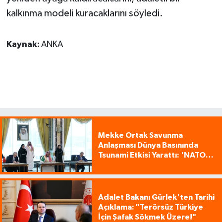
kalkınma modeli kuracaklarını söyledi.
Kaynak:
ANKA
Mekke Ortak Savunma
Anlaşması Dünya Basınında
Tsunami Etkisi Yarattı: 'NATO
Tarzı Üçlü İttifak!'
Adalet Bakanı Gürlek'ten Tarihi
Açıklama: "Terörsüz Türkiye
İçin Şafak Sökmek Üzere!"