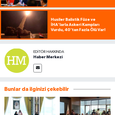
Husiler Balistik Füze ve
İHA'larla Askeri Kampları
Vurdu, 40'tan Fazla Ölü Var!
EDITÖR HAKKINDA
Haber Merkezi
Bunlar da ilginizi çekebilir