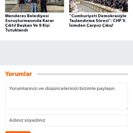
Menderes Belediyesi
"Cumhuriyeti Demokrasiyle
Soruşturmasında Karar
Taçlandırma Süreci": CHP'li
Çıktı! Başkan Ve 9 Kişi
İsimden Çarpıcı Çıkış!
Tutuklandı
Yorumlar