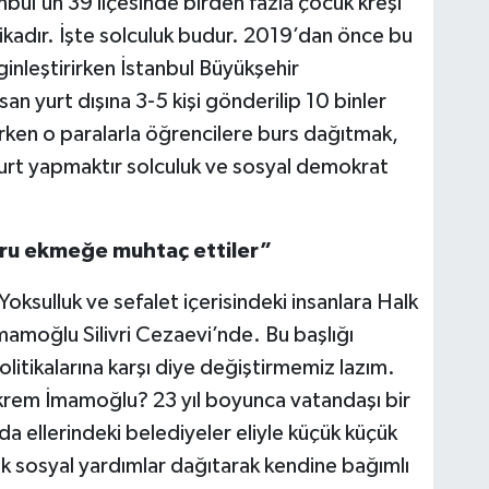
bul’un 39 ilçesinde birden fazla çocuk kreşi
ikadır. İşte solculuk budur. 2019’dan önce bu
ginleştirirken İstanbul Büyükşehir
san yurt dışına 3-5 kişi gönderilip 10 binler
nırken o paralarla öğrencilere burs dağıtmak,
yurt yapmaktır solculuk ve sosyal demokrat
uru ekmeğe muhtaç ettiler”
oksulluk ve sefalet içerisindeki insanlara Halk
amoğlu Silivri Cezaevi’nde. Bu başlığı
litikalarına karşı diye değiştirmemiz lazım.
krem İmamoğlu? 23 yıl boyunca vatandaşı bir
a ellerindeki belediyeler eliyle küçük küçük
ak sosyal yardımlar dağıtarak kendine bağımlı