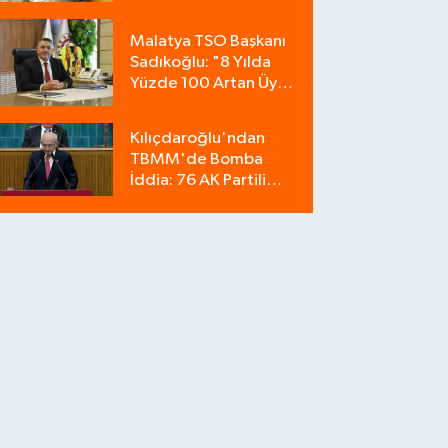
Operasyon: 9
Milyonluk Tuzağı Polis
Malatya TSO Başkanı
Bozdu!
Sadıkoğlu: "8 Yılda
Yüzde 100 Artan Üye
Sayımız Güvenin
Göstergesidir"
Kılıçdaroğlu'ndan
TBMM'de Bomba
İddia: 76 AK Partili
Milletvekili Sahte Oy
Pusulası Kullandı!