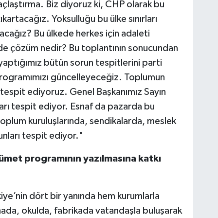
açlaştırma. Biz diyoruz ki, CHP olarak bu
artacağız. Yoksulluğu bu ülke sınırları
cağız? Bu ülkede herkes için adaleti
 de çözüm nedir? Bu toplantının sonucundan
aptığımız bütün sorun tespitlerini parti
programımızı güncelleyeceğiz. Toplumun
ı tespit ediyoruz. Genel Başkanımız Sayın
ı tespit ediyor. Esnaf da pazarda bu
l toplum kuruluşlarında, sendikalarda, meslek
nları tespit ediyor."
met programının yazılmasına katkı
rkiye’nin dört bir yanında hem kurumlarla
hada, okulda, fabrikada vatandaşla buluşarak