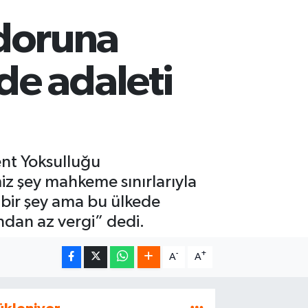
doruna
de adaleti
ent Yoksulluğu
iz şey mahkeme sınırlarıyla
ı bir şey ama bu ülkede
ndan az vergi” dedi.
-
+
A
A