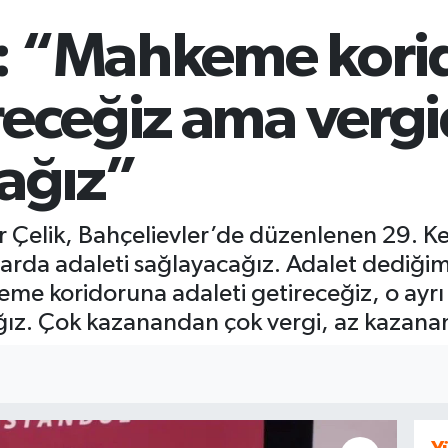
k: “Mahkeme kori
receğiz ama vergi
ağız”
r Çelik, Bahçelievler’de düzenlenen 29. K
arda adaleti sağlayacağız. Adalet dediğim
ahkeme koridoruna adaleti getireceğiz, o ayr
ğız. Çok kazanandan çok vergi, az kazana