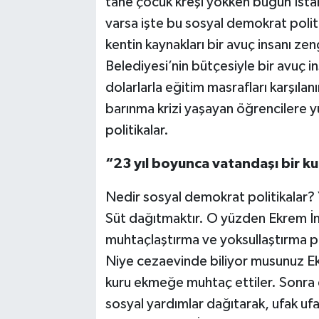
tane çocuk kreşi yokken bugün İstan
varsa işte bu sosyal demokrat polit
kentin kaynakları bir avuç insanı zen
Belediyesi’nin bütçesiyle bir avuç in
dolarlarla eğitim masrafları karşıla
barınma krizi yaşayan öğrencilere 
politikalar.
“23 yıl boyunca vatandaşı bir k
Nedir sosyal demokrat politikalar? Y
Süt dağıtmaktır. O yüzden Ekrem İm
muhtaçlaştırma ve yoksullaştırma po
Niye cezaevinde biliyor musunuz E
kuru ekmeğe muhtaç ettiler. Sonra d
sosyal yardımlar dağıtarak, ufak uf