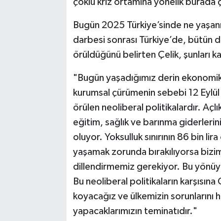
çoklu kriz ortamına yönelik burada 
Bugün 2025 Türkiye’sinde ne yaşanı
darbesi sonrası Türkiye’de, bütün d
örüldüğünü belirten Çelik, şunları k
"Bugün yaşadığımız derin ekonomik kr
kurumsal çürümenin sebebi 12 Eylül
örülen neoliberal politikalardır. Açlı
eğitim, sağlık ve barınma giderlerin
oluyor. Yoksulluk sınırının 86 bin lir
yaşamak zorunda bırakılıyorsa bizim
dillendirmemiz gerekiyor. Bu yönüy
Bu neoliberal politikaların karşısın
koyacağız ve ülkemizin sorunlarını h
yapacaklarımızın teminatıdır."