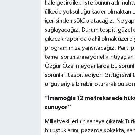
hâle getirdiler. İşte bunun adı muht
ülkede yoksulluğu kader olmaktan çık
içerisinden söküp atacağız. Ne yapa
sağlayacağız. Durum tespiti güzel
çıkacak rapor da dahil olmak üzere y
programımıza yansıtacağız. Parti 
temel sorunlarına yönelik ihtiyaçlar
Özgür Özel meydanlarda bu sorunlar
sorunları tespit ediyor. Gittiği sivi
örgütleriyle birebir oturarak bu soru
“İmamoğlu 12 metrekarede hükü
sunuyor”
Milletvekillerinin sahaya çıkarak Tü
buluştuklarını, pazarda sokakta, sa