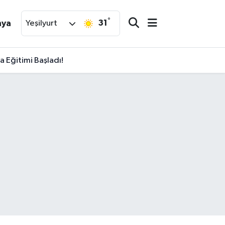
°
31
nya
Yeşilyurt
 Eğitimi Başladı!