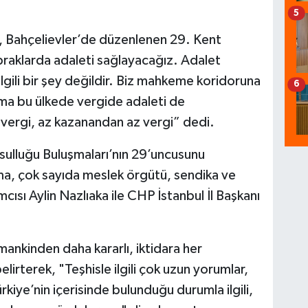
5
k, Bahçelievler’de düzenlenen 29. Kent
praklarda adaleti sağlayacağız. Adalet
lgili bir şey değildir. Biz mahkeme koridoruna
6
 ama bu ülkede vergide adaleti de
vergi, az kazanandan az vergi” dedi.
ksulluğu Buluşmaları’nın 29’uncusunu
a, çok sayıda meslek örgütü, sendika ve
ısı Aylin Nazlıaka ile CHP İstanbul İl Başkanı
ankinden daha kararlı, iktidara her
irterek, "Teşhisle ilgili çok uzun yorumlar,
rkiye’nin içerisinde bulunduğu durumla ilgili,