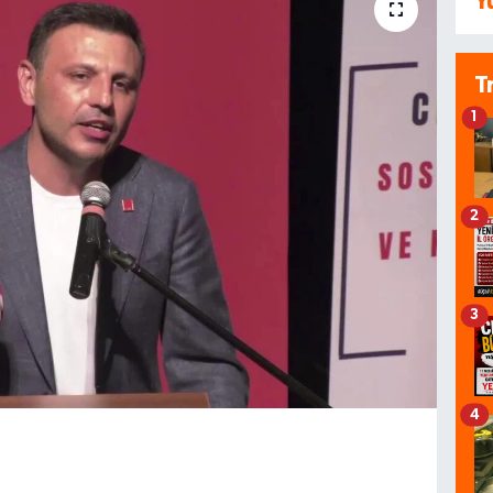
Y
T
1
2
3
4