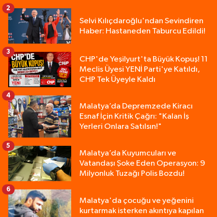
2
Selvi Kılıçdaroğlu'ndan Sevindiren
Haber: Hastaneden Taburcu Edildi!
3
CHP'de Yeşilyurt'ta Büyük Kopuş! 11
Meclis Üyesi YENİ Parti'ye Katıldı,
CHP Tek Üyeyle Kaldı
4
Malatya’da Depremzede Kiracı
Esnaf İçin Kritik Çağrı: "Kalan İş
Yerleri Onlara Satılsın!"
5
Malatya’da Kuyumcuları ve
Vatandaşı Şoke Eden Operasyon: 9
Milyonluk Tuzağı Polis Bozdu!
6
Malatya'da çocuğu ve yeğenini
kurtarmak isterken akıntıya kapılan