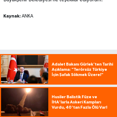
Kaynak:
ANKA
Adalet Bakanı Gürlek'ten Tarihi
Açıklama: "Terörsüz Türkiye
İçin Şafak Sökmek Üzere!"
Husiler Balistik Füze ve
İHA'larla Askeri Kampları
Vurdu, 40'tan Fazla Ölü Var!