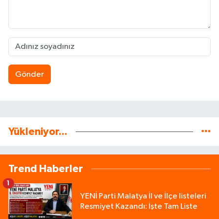
Gönder
Yükleniyor...
Trend Haberler
1
YENİ Parti Malatya İl ve İlçe listeleri
Resmiyet Kazandı: İşte Tam Liste