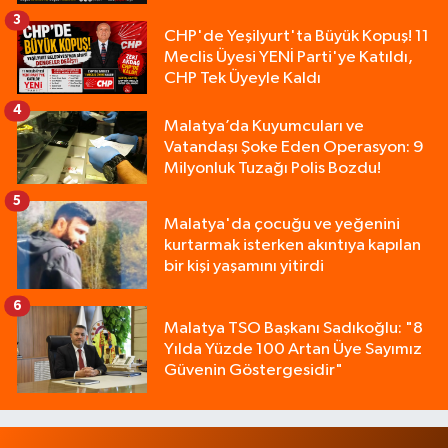
3
CHP'de Yeşilyurt'ta Büyük Kopuş! 11
Meclis Üyesi YENİ Parti'ye Katıldı,
CHP Tek Üyeyle Kaldı
4
Malatya’da Kuyumcuları ve
Vatandaşı Şoke Eden Operasyon: 9
Milyonluk Tuzağı Polis Bozdu!
5
Malatya'da çocuğu ve yeğenini
kurtarmak isterken akıntıya kapılan
bir kişi yaşamını yitirdi
6
Malatya TSO Başkanı Sadıkoğlu: "8
Yılda Yüzde 100 Artan Üye Sayımız
Güvenin Göstergesidir"