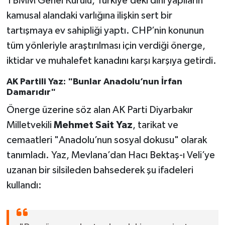
TBMM Genel Kurulu, Türkiye’deki dini yapıların
kamusal alandaki varlığına ilişkin sert bir
tartışmaya ev sahipliği yaptı. CHP’nin konunun
tüm yönleriyle araştırılması için verdiği önerge,
iktidar ve muhalefet kanadını karşı karşıya getirdi.
AK Partili Yaz: "Bunlar Anadolu’nun İrfan
Damarıdır"
Önerge üzerine söz alan AK Parti Diyarbakır
Milletvekili
Mehmet Sait Yaz
, tarikat ve
cemaatleri "Anadolu’nun sosyal dokusu" olarak
tanımladı. Yaz, Mevlana’dan Hacı Bektaş-ı Veli’ye
uzanan bir silsileden bahsederek şu ifadeleri
kullandı: