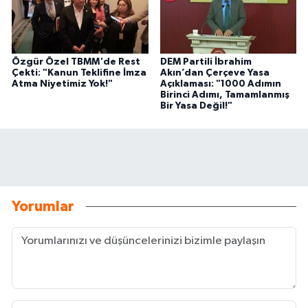
Özgür Özel TBMM'de Rest
DEM Partili İbrahim
Çekti: "Kanun Teklifine İmza
Akın’dan Çerçeve Yasa
Atma Niyetimiz Yok!"
Açıklaması: "1000 Adımın
Birinci Adımı, Tamamlanmış
Bir Yasa Değil!"
Yorumlar