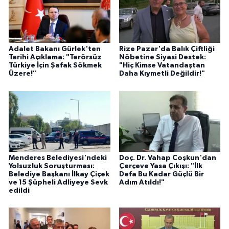
Adalet Bakanı Gürlek'ten
Rize Pazar'da Balık Çiftliği
Tarihi Açıklama: "Terörsüz
Nöbetine Siyasi Destek:
Türkiye İçin Şafak Sökmek
"Hiç Kimse Vatandaştan
Üzere!"
Daha Kıymetli Değildir!"
Menderes Belediyesi'ndeki
Doç. Dr. Vahap Coşkun'dan
Yolsuzluk Soruşturması:
Çerçeve Yasa Çıkışı: "İlk
Belediye Başkanı İlkay Çiçek
Defa Bu Kadar Güçlü Bir
ve 15 Şüpheli Adliyeye Sevk
Adım Atıldı!"
edildi