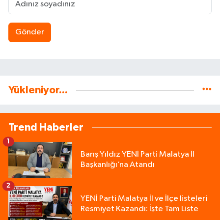
Gönder
Yükleniyor...
Trend Haberler
1
Barış Yıldız YENİ Parti Malatya İl
Başkanlığı’na Atandı
2
YENİ Parti Malatya İl ve İlçe listeleri
Resmiyet Kazandı: İşte Tam Liste