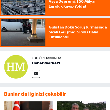
Asya Depremi: 150 Milyar
Euroluk Kayıp Yolda!
Gülistan Doku Soruşturmasında
Sıcak Gelişme: 5 Polis Daha
Tutuklandı!
EDITÖR HAKKINDA
Haber Merkezi
Bunlar da ilginizi çekebilir