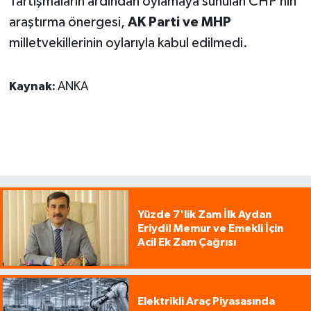
Tartışmaların ardından oylamaya sunulan CHP’nin
araştırma önergesi,
AK Parti ve MHP
milletvekillerinin oylarıyla kabul edilmedi.
Kaynak:
ANKA
Yüzde 7'lik Zam İlk Aydan
Eriydi! Memur ve Emekli İçin
Acil Ek Zam Çağrısı
Elektrikli Araç Piyasasında