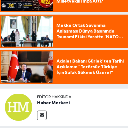
Milletvekili İmza Attı?
Mekke Ortak Savunma
Anlaşması Dünya Basınında
Tsunami Etkisi Yarattı: 'NATO
Tarzı Üçlü İttifak!'
Adalet Bakanı Gürlek'ten Tarihi
Açıklama: "Terörsüz Türkiye
İçin Şafak Sökmek Üzere!"
EDITÖR HAKKINDA
Haber Merkezi