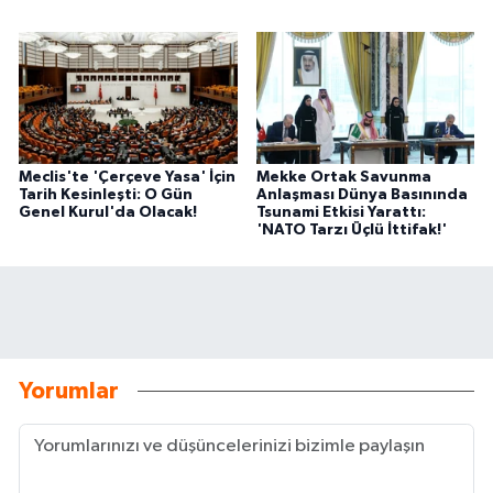
Meclis'te 'Çerçeve Yasa' İçin
Mekke Ortak Savunma
Tarih Kesinleşti: O Gün
Anlaşması Dünya Basınında
Genel Kurul'da Olacak!
Tsunami Etkisi Yarattı:
'NATO Tarzı Üçlü İttifak!'
Yorumlar