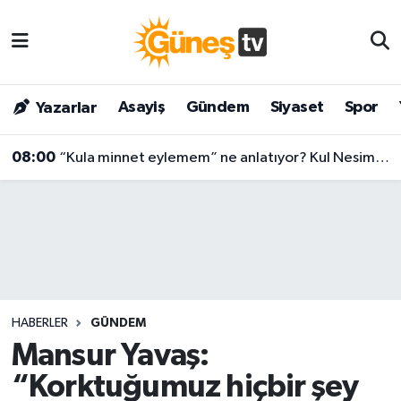
Asayiş
Malatya Nöbetçi Eczaneler
Asayiş
Gündem
Siyaset
Spor
Yazarlar
Bilim & Teknoloji
Malatya Hava Durumu
08:00
“Kula minnet eylemem” ne anlatıyor? Kul Nesimi’nin yüzyılları aşan mesajı
Dünya
Malatya Namaz Vakitleri
Eğitim
Malatya Trafik Yoğunluk Haritası
Gündem
Süper Lig Puan Durumu ve Fikstür
Kültür & Sanat
Tüm Manşetler
HABERLER
GÜNDEM
Magazin
Son Dakika Haberleri
Mansur Yavaş:
“Korktuğumuz hiçbir şey
Siyaset
Haber Arşivi