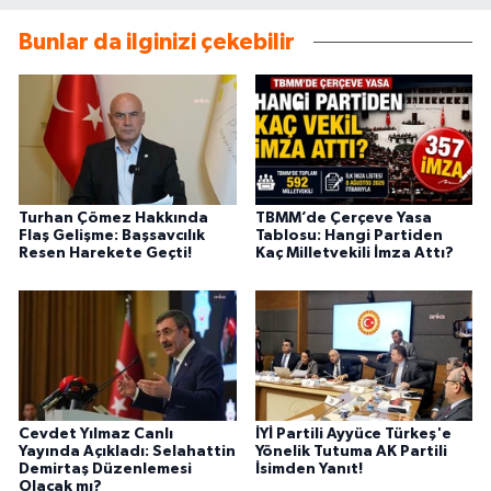
Bunlar da ilginizi çekebilir
Turhan Çömez Hakkında
TBMM’de Çerçeve Yasa
Flaş Gelişme: Başsavcılık
Tablosu: Hangi Partiden
Resen Harekete Geçti!
Kaç Milletvekili İmza Attı?
Cevdet Yılmaz Canlı
İYİ Partili Ayyüce Türkeş'e
Yayında Açıkladı: Selahattin
Yönelik Tutuma AK Partili
Demirtaş Düzenlemesi
İsimden Yanıt!
Olacak mı?