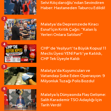
Selvi Kılıçdaroğlu'ndan Sevindiren
Haber: Hastaneden Taburcu Edildi!
3
Malatya’da Depremzede Kiracı
Esnaf İçin Kritik Çağrı: "Kalan İş
Yerleri Onlara Satılsın!"
4
CHP'de Yeşilyurt'ta Büyük Kopuş! 11
Meclis Üyesi YENİ Parti'ye Katıldı,
CHP Tek Üyeyle Kaldı
5
Malatya’da Kuyumcuları ve
Vatandaşı Şoke Eden Operasyon: 9
Milyonluk Tuzağı Polis Bozdu!
6
Malatya İş Dünyasında Flaş Gelişme:
Salih Karademir TSO Adaylığı İçin
Tarih Verdi!