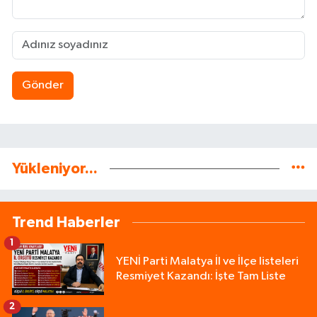
Gönder
Yükleniyor...
Trend Haberler
1
YENİ Parti Malatya İl ve İlçe listeleri
Resmiyet Kazandı: İşte Tam Liste
2