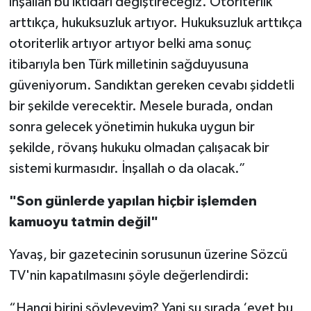
inşallah bu iktidarı değiştireceğiz. Otoriterlik
arttıkça, hukuksuzluk artıyor. Hukuksuzluk arttıkça
otoriterlik artıyor artıyor belki ama sonuç
itibarıyla ben Türk milletinin sağduyusuna
güveniyorum. Sandıktan gereken cevabı şiddetli
bir şekilde verecektir. Mesele burada, ondan
sonra gelecek yönetimin hukuka uygun bir
şekilde, rövanş hukuku olmadan çalışacak bir
sistemi kurmasıdır. İnşallah o da olacak.”
"Son günlerde yapılan hiçbir işlemden
kamuoyu tatmin değil"
Yavaş, bir gazetecinin sorusunun üzerine Sözcü
TV'nin kapatılmasını şöyle değerlendirdi:
“Hangi birini söyleyeyim? Yani şu sırada ‘evet bu