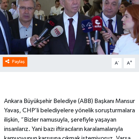
Paylaş
-
+
A
A
Ankara Büyükşehir Belediye (ABB) Başkanı Mansur
Yavaş, CHP’li belediyelere yönelik soruşturmalara
ilişkin, “Bizler namusuyla, şerefiyle yaşayan
insanlarız. Yani bazı iftiracıların karalamalarıyla
kamuoyunun karşısına çıkmak istemiyoruz. Varsa